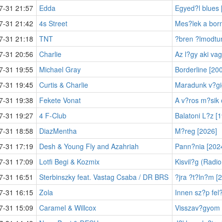
7-31 21:57
Edda
Egyed?l blues 
7-31 21:42
4s Street
Mes?lek a bor
7-31 21:18
TNT
?bren ?lmodtu
7-31 20:56
Charlie
Az l?gy aki vag
7-31 19:55
Michael Gray
Borderline [20
7-31 19:45
Curtis & Charlie
Maradunk v?gi
7-31 19:38
Fekete Vonat
A v?ros m?sik 
7-31 19:27
4 F-Club
Balatoni L?z [
7-31 18:58
DiazMentha
M?reg [2026]
7-31 17:19
Desh & Young Fly and Azahriah
Pann?nia [202
7-31 17:09
Lotfi Begi & Kozmix
Kisvil?g (Radio
7-31 16:51
Sterbinszky feat. Vastag Csaba / DR BRS
?jra ?t?ln?m [
7-31 16:15
Zola
Innen sz?p fel?
7-31 15:09
Caramel & Willcox
Visszav?gyom 