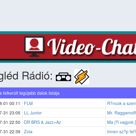
gléd Rádió:
ra felkerült legújabb dalok listája
8-01 00:11
FLM
R?ncok a szem
7-31 23:05
LL Junior
Mr. Raggamoffi
7-31 22:50
DR BRS & Jazz+Az
Ma j?l vagyok 
7-31 22:39
Zola
Innen sz?p fel?