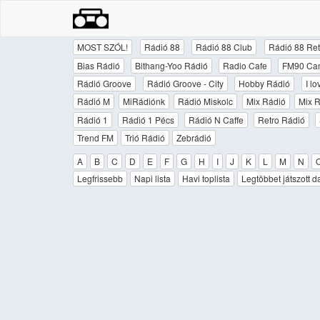
MOST SZÓL!
Rádió 88
Rádió 88 Club
Rádió 88 Ret
Bias Rádió
Bithang-Yoo Rádió
Radio Cafe
FM90 Ca
Rádió Groove
Rádió Groove - City
Hobby Rádió
I l
Rádió M
MiRádiónk
Rádió Miskolc
Mix Rádió
Mix R
Rádió 1
Rádió 1 Pécs
Rádió N Caffe
Retro Rádió
Trend FM
Trió Rádió
Zebrádió
A
B
C
D
E
F
G
H
I
J
K
L
M
N
Legfrissebb
Napi lista
Havi toplista
Legtöbbet játszott d