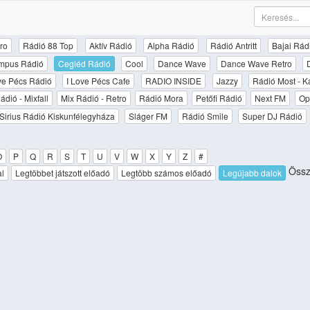
ro
Rádió 88 Top
Aktív Rádió
Alpha Rádió
Rádió Antritt
Bajai Rád
mpus Rádió
Cegléd Rádió
Cool
Dance Wave
Dance Wave Retro
ove Pécs Rádió
I Love Pécs Cafe
RADIO INSIDE
Jazzy
Rádió Most - K
ádió - Mixfall
Mix Rádió - Retro
Rádió Mora
Petőfi Rádió
Next FM
Op
Sirius Rádió Kiskunfélegyháza
Sláger FM
Rádió Smile
Super DJ Rádió
O
P
Q
R
S
T
U
V
W
X
Y
Z
#
Össz
al
Legtöbbet játszott előadó
Legtöbb számos előadó
Legújabb dalok