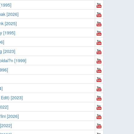
[1995]
nak [2026]
nk [2025]
y [1995]
06]
g [2023]
oldal?n [1999]
1996]
4]
 Edit) [2023]
2022]
llni [2026]
[2022]