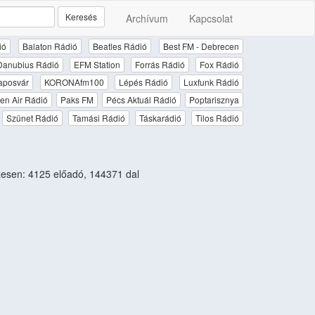
Keresés
Archívum
Kapcsolat
ió
Balaton Rádió
Beatles Rádió
Best FM - Debrecen
Danubius Rádió
EFM Station
Forrás Rádió
Fox Rádió
aposvár
KORONAfm100
Lépés Rádió
Luxfunk Rádió
en Air Rádió
Paks FM
Pécs Aktuál Rádió
Poptarisznya
Szünet Rádió
Tamási Rádió
Táskarádió
Tilos Rádió
esen: 4125 előadó, 144371 dal