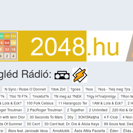
gléd Rádió:
`N Sync / Rosie O`Donnell
?dok Zoli
?gnes
?kos
?kos - ?lelj meg ?jra
 F?k
?lloi ?ti F?k
?mokfut?k
?N meg az ?NEK
?rigy H?naljmirigy
?Ron fe
& Lola & Eck?
100 Folk Celsius
11 Harangozo Ter
1AM & Lola & Eck?
2 H
oger Troutman
2 PacRoger Troutman
2 Together
2 Unlimited
220 Kid & G
 with Iann Dior
30 Seconds To Mars
30y
3OH!3Ke$ha
4 F-Club
4 Non
ds Of Summer
50 Cent
50 Cent feat. Dr. Dre & Alicia Keys
99 Souls feat. Des
si
Ákos feat. Janicsák Veca
Ámokfutók
Ásós Attila Pacsirta
Éden
Éliás