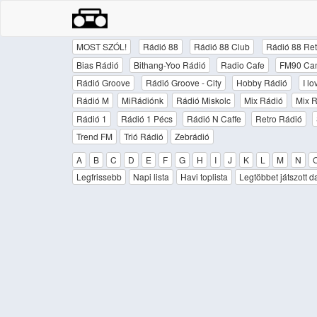
MOST SZÓL!
Rádió 88
Rádió 88 Club
Rádió 88 Ret
Bias Rádió
Bithang-Yoo Rádió
Radio Cafe
FM90 Ca
Rádió Groove
Rádió Groove - City
Hobby Rádió
I l
Rádió M
MiRádiónk
Rádió Miskolc
Mix Rádió
Mix R
Rádió 1
Rádió 1 Pécs
Rádió N Caffe
Retro Rádió
Trend FM
Trió Rádió
Zebrádió
A
B
C
D
E
F
G
H
I
J
K
L
M
N
Legfrissebb
Napi lista
Havi toplista
Legtöbbet játszott d