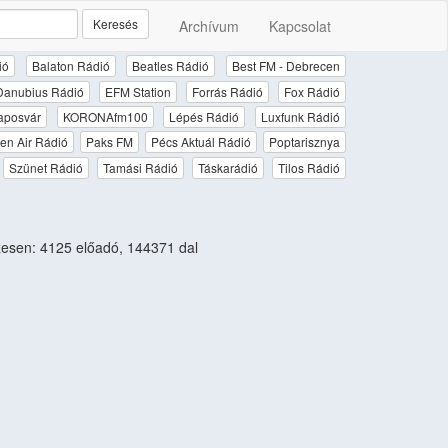
Keresés
Archívum
Kapcsolat
ió
Balaton Rádió
Beatles Rádió
Best FM - Debrecen
Danubius Rádió
EFM Station
Forrás Rádió
Fox Rádió
aposvár
KORONAfm100
Lépés Rádió
Luxfunk Rádió
en Air Rádió
Paks FM
Pécs Aktuál Rádió
Poptarisznya
Szünet Rádió
Tamási Rádió
Táskarádió
Tilos Rádió
esen: 4125 előadó, 144371 dal