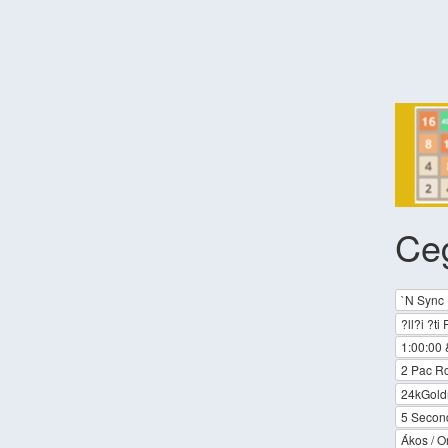
Ce
`N Sync
?ll?i ?ti
1:00:00 
2 Pac R
24kGoldn
5 Secon
Ákos / Or