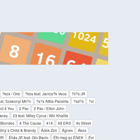
?kos / Orsi
?kos feat. Janics?k Veca
?li?s JR
at. Szakonyi Mil?n
?s?s Attila Pacsirta
?sd?s
?vi
ot 4 You
2 Pac
2 Pac / Elton John
racey
23 feat. Miley Cyrus / Wiz Khalifa
 Blondes
4 The Cause
414
49 ERS
4s Street
tiny`s Child & Brandy
Ádok Zoli
Ágnes
Ákos
 JR
Éliás JR feat. Gio Bacio
ÉN meg az ÉNEK
Évi