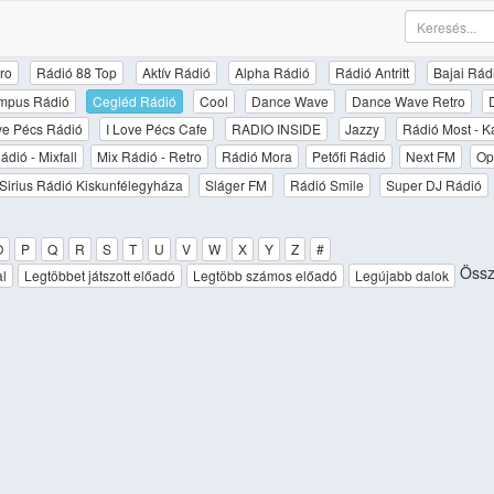
ro
Rádió 88 Top
Aktív Rádió
Alpha Rádió
Rádió Antritt
Bajai Rád
mpus Rádió
Cegléd Rádió
Cool
Dance Wave
Dance Wave Retro
ove Pécs Rádió
I Love Pécs Cafe
RADIO INSIDE
Jazzy
Rádió Most - K
ádió - Mixfall
Mix Rádió - Retro
Rádió Mora
Petőfi Rádió
Next FM
Op
Sirius Rádió Kiskunfélegyháza
Sláger FM
Rádió Smile
Super DJ Rádió
O
P
Q
R
S
T
U
V
W
X
Y
Z
#
Össz
al
Legtöbbet játszott előadó
Legtöbb számos előadó
Legújabb dalok