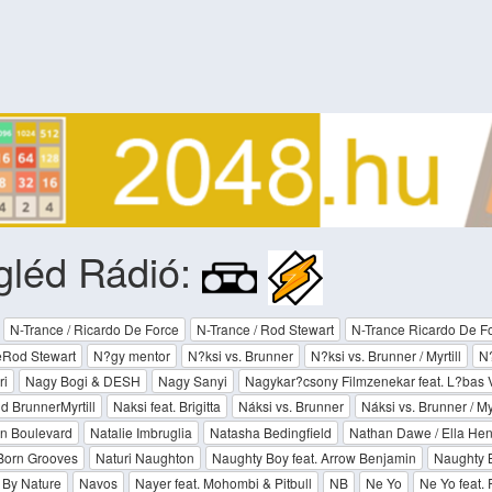
gléd Rádió:
N-Trance / Ricardo De Force
N-Trance / Rod Stewart
N-Trance Ricardo De F
eRod Stewart
N?gy mentor
N?ksi vs. Brunner
N?ksi vs. Brunner / Myrtill
N?
ri
Nagy Bogi & DESH
Nagy Sanyi
Nagykar?csony Filmzenekar feat. L?bas V
d BrunnerMyrtill
Naksi feat. Brigitta
Náksi vs. Brunner
Náksi vs. Brunner / Myr
n Boulevard
Natalie Imbruglia
Natasha Bedingfield
Nathan Dawe / Ella He
Born Grooves
Naturi Naughton
Naughty Boy feat. Arrow Benjamin
Naughty B
 By Nature
Navos
Nayer feat. Mohombi & Pitbull
NB
Ne Yo
Ne Yo feat. P