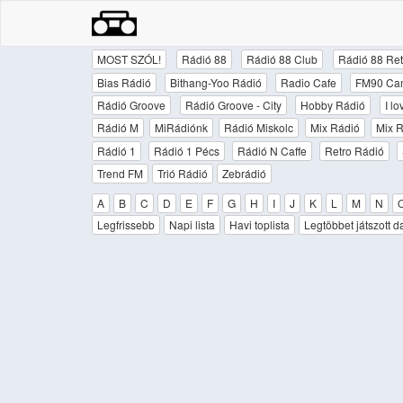
MOST SZÓL!
Rádió 88
Rádió 88 Club
Rádió 88 Ret
Bias Rádió
Bithang-Yoo Rádió
Radio Cafe
FM90 Ca
Rádió Groove
Rádió Groove - City
Hobby Rádió
I l
Rádió M
MiRádiónk
Rádió Miskolc
Mix Rádió
Mix R
Rádió 1
Rádió 1 Pécs
Rádió N Caffe
Retro Rádió
Trend FM
Trió Rádió
Zebrádió
A
B
C
D
E
F
G
H
I
J
K
L
M
N
Legfrissebb
Napi lista
Havi toplista
Legtöbbet játszott d