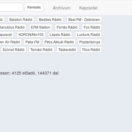
Keresés
Archívum
Kapcsolat
ió
Balaton Rádió
Beatles Rádió
Best FM - Debrecen
Danubius Rádió
EFM Station
Forrás Rádió
Fox Rádió
aposvár
KORONAfm100
Lépés Rádió
Luxfunk Rádió
en Air Rádió
Paks FM
Pécs Aktuál Rádió
Poptarisznya
Szünet Rádió
Tamási Rádió
Táskarádió
Tilos Rádió
esen: 4125 előadó, 144371 dal