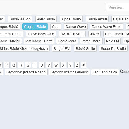
ro
Rádió 88 Top
Aktív Rádió
Alpha Rádió
Rádió Antritt
Bajai Rád
mpus Rádió
Cegléd Rádió
Cool
Dance Wave
Dance Wave Retro
ove Pécs Rádió
I Love Pécs Cafe
RADIO INSIDE
Jazzy
Rádió Most - K
ádió - Mixfall
Mix Rádió - Retro
Rádió Mora
Petőfi Rádió
Next FM
Op
Sirius Rádió Kiskunfélegyháza
Sláger FM
Rádió Smile
Super DJ Rádió
O
P
Q
R
S
T
U
V
W
X
Y
Z
#
Össz
al
Legtöbbet játszott előadó
Legtöbb számos előadó
Legújabb dalok