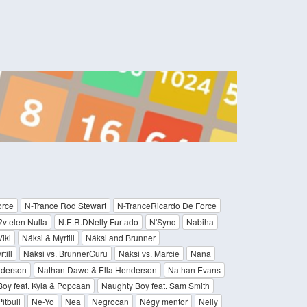
orce
N-Trance Rod Stewart
N-TranceRicardo De Force
vtelen Nulla
N.E.R.DNelly Furtado
N'Sync
Nabiha
iki
Náksi & Myrtill
Náksi and Brunner
till
Náksi vs. BrunnerGuru
Náksi vs. Marcie
Nana
nderson
Nathan Dawe & Ella Henderson
Nathan Evans
oy feat. Kyla & Popcaan
Naughty Boy feat. Sam Smith
itbull
Ne-Yo
Nea
Negrocan
Négy mentor
Nelly