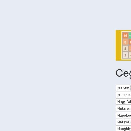
Ce
N`Sync
N-Tranc
Nagy Ad
Náksi an
Napoleo
Natural 
Naughty