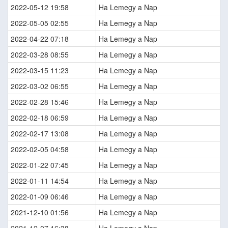
2022-05-12 19:58
Ha Lemegy a Nap
2022-05-05 02:55
Ha Lemegy a Nap
2022-04-22 07:18
Ha Lemegy a Nap
2022-03-28 08:55
Ha Lemegy a Nap
2022-03-15 11:23
Ha Lemegy a Nap
2022-03-02 06:55
Ha Lemegy a Nap
2022-02-28 15:46
Ha Lemegy a Nap
2022-02-18 06:59
Ha Lemegy a Nap
2022-02-17 13:08
Ha Lemegy a Nap
2022-02-05 04:58
Ha Lemegy a Nap
2022-01-22 07:45
Ha Lemegy a Nap
2022-01-11 14:54
Ha Lemegy a Nap
2022-01-09 06:46
Ha Lemegy a Nap
2021-12-10 01:56
Ha Lemegy a Nap