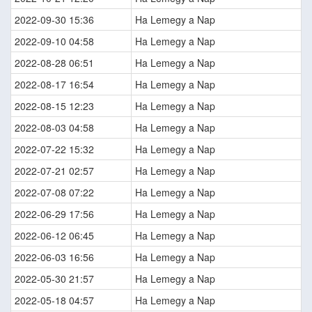
2022-09-30 15:36
Ha Lemegy a Nap
2022-09-10 04:58
Ha Lemegy a Nap
2022-08-28 06:51
Ha Lemegy a Nap
2022-08-17 16:54
Ha Lemegy a Nap
2022-08-15 12:23
Ha Lemegy a Nap
2022-08-03 04:58
Ha Lemegy a Nap
2022-07-22 15:32
Ha Lemegy a Nap
2022-07-21 02:57
Ha Lemegy a Nap
2022-07-08 07:22
Ha Lemegy a Nap
2022-06-29 17:56
Ha Lemegy a Nap
2022-06-12 06:45
Ha Lemegy a Nap
2022-06-03 16:56
Ha Lemegy a Nap
2022-05-30 21:57
Ha Lemegy a Nap
2022-05-18 04:57
Ha Lemegy a Nap