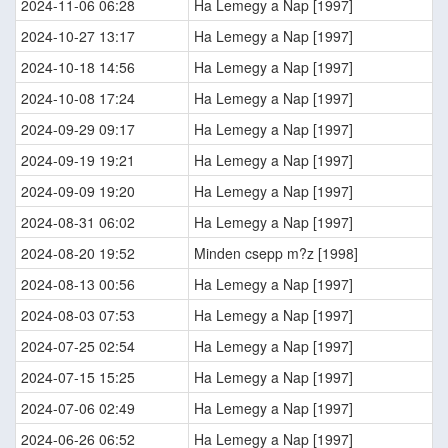
2024-11-06 06:28
Ha Lemegy a Nap [1997]
2024-10-27 13:17
Ha Lemegy a Nap [1997]
2024-10-18 14:56
Ha Lemegy a Nap [1997]
2024-10-08 17:24
Ha Lemegy a Nap [1997]
2024-09-29 09:17
Ha Lemegy a Nap [1997]
2024-09-19 19:21
Ha Lemegy a Nap [1997]
2024-09-09 19:20
Ha Lemegy a Nap [1997]
2024-08-31 06:02
Ha Lemegy a Nap [1997]
2024-08-20 19:52
Minden csepp m?z [1998]
2024-08-13 00:56
Ha Lemegy a Nap [1997]
2024-08-03 07:53
Ha Lemegy a Nap [1997]
2024-07-25 02:54
Ha Lemegy a Nap [1997]
2024-07-15 15:25
Ha Lemegy a Nap [1997]
2024-07-06 02:49
Ha Lemegy a Nap [1997]
2024-06-26 06:52
Ha Lemegy a Nap [1997]