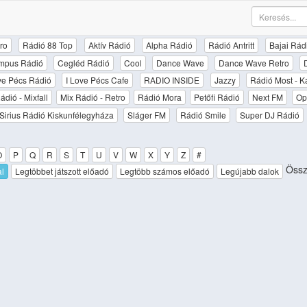
ro
Rádió 88 Top
Aktív Rádió
Alpha Rádió
Rádió Antritt
Bajai Rád
mpus Rádió
Cegléd Rádió
Cool
Dance Wave
Dance Wave Retro
ove Pécs Rádió
I Love Pécs Cafe
RADIO INSIDE
Jazzy
Rádió Most - K
ádió - Mixfall
Mix Rádió - Retro
Rádió Mora
Petőfi Rádió
Next FM
Op
Sirius Rádió Kiskunfélegyháza
Sláger FM
Rádió Smile
Super DJ Rádió
O
P
Q
R
S
T
U
V
W
X
Y
Z
#
Össz
al
Legtöbbet játszott előadó
Legtöbb számos előadó
Legújabb dalok