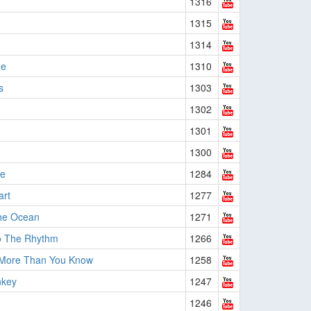
1316
1315
1314
Me
1310
s
1303
1302
1301
1300
ve
1284
art
1277
he Ocean
1271
o The Rhythm
1266
 More Than You Know
1258
key
1247
1246