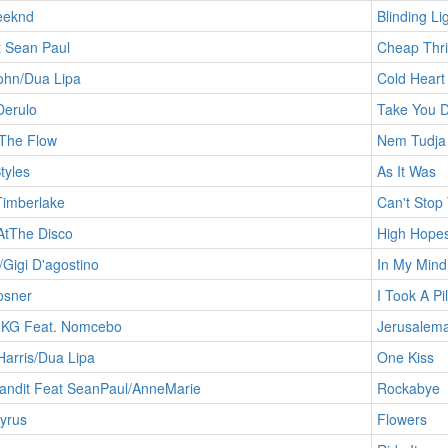
eeknd
Blinding Li
t Sean Paul
Cheap Thril
ohn/Dua Lipa
Cold Heart
Derulo
Take You 
 The Flow
Nem Tudja
tyles
As It Was
Timberlake
Can't Stop
AtThe Disco
High Hope
Gigi D'agostino
In My Mind
osner
I Took A Pil
 KG Feat. Nomcebo
Jerusalem
Harris/Dua Lipa
One Kiss
andit Feat SeanPaul/AnneMarie
Rockabye
yrus
Flowers