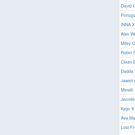
David G
Portug
INNA X
Alan W
Miley C
Robin S
Clean B
Daddy 
Jawsh 
Minelli
Jennife
Kygo X
Ava Ma
Lost Fr