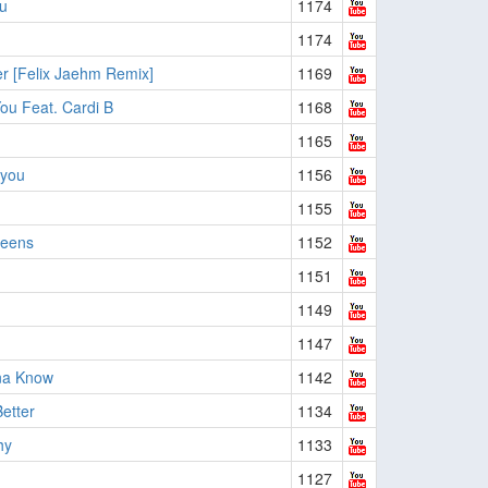
u
1174
1174
r [Felix Jaehm Remix]
1169
You Feat. Cardi B
1168
1165
 you
1156
1155
ueens
1152
1151
1149
1147
na Know
1142
etter
1134
hy
1133
1127