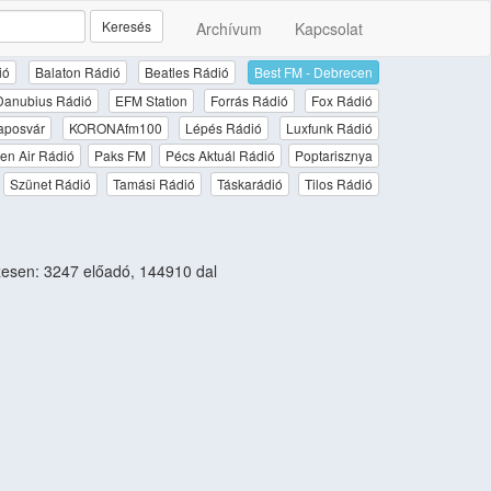
Keresés
Archívum
Kapcsolat
ió
Balaton Rádió
Beatles Rádió
Best FM - Debrecen
Danubius Rádió
EFM Station
Forrás Rádió
Fox Rádió
aposvár
KORONAfm100
Lépés Rádió
Luxfunk Rádió
en Air Rádió
Paks FM
Pécs Aktuál Rádió
Poptarisznya
Szünet Rádió
Tamási Rádió
Táskarádió
Tilos Rádió
esen: 3247 előadó, 144910 dal