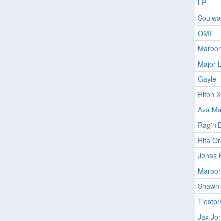
LP
Soulwa
OMI
Maroon
Major 
Gayle
Riton 
Ava Ma
Rag'n'
Rita Or
Jonas 
Maroon
Shawn
Tiesto
Jax Jon