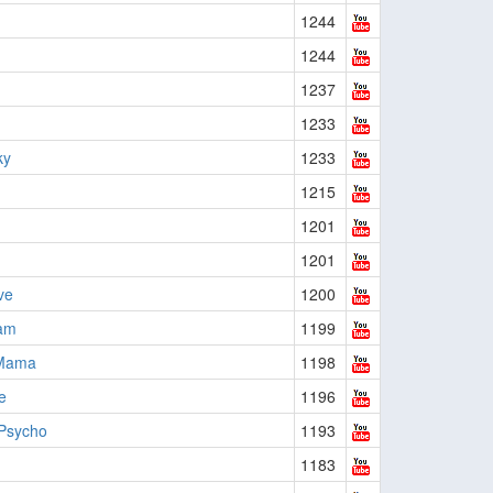
1244
1244
1237
1233
ky
1233
1215
1201
1201
ve
1200
am
1199
 Mama
1198
e
1196
Psycho
1193
1183