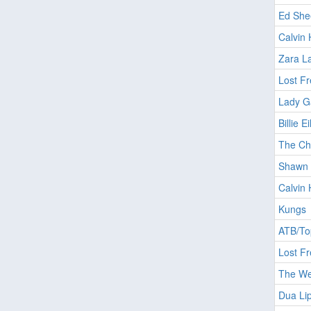
Ed She
Calvin 
Zara L
Lost F
Lady G
Billie Ei
The Ch
Shawn 
Calvin 
Kungs
ATB/To
Lost Fr
The We
Dua Li