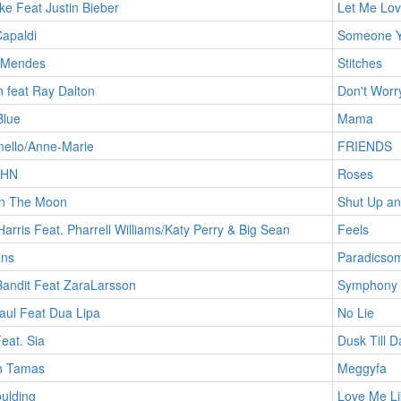
e Feat Justin Bieber
Let Me Lov
apaldi
Someone Y
 Mendes
Stitches
 feat Ray Dalton
Don't Worr
Blue
Mama
ello/Anne-Marie
FRIENDS
JHN
Roses
n The Moon
Shut Up a
Harris Feat. Pharrell Williams/Katy Perry & Big Sean
Feels
ans
Paradicsom
Bandit Feat ZaraLarsson
Symphony
aul Feat Dua Lipa
No Lie
eat. Sia
Dusk Till 
h Tamas
Meggyfa
oulding
Love Me Li