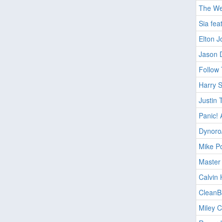
The W
Sia fea
Elton J
Jason 
Follow
Harry S
Justin 
Panic! 
Dynoro/
Mike P
Master
Calvin 
CleanB
Miley C