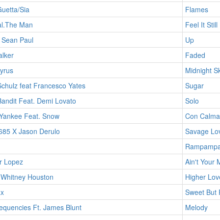
uetta/Sia
Flames
al.The Man
Feel It Still
 Sean Paul
Up
alker
Faded
yrus
Midnight S
chulz feat Francesco Yates
Sugar
andit Feat. Demi Lovato
Solo
Yankee Feat. Snow
Con Calma
685 X Jason Derulo
Savage Lo
Rampamp
r Lopez
Ain't Your
 Whitney Houston
Higher Lov
x
Sweet But 
equencies Ft. James Blunt
Melody