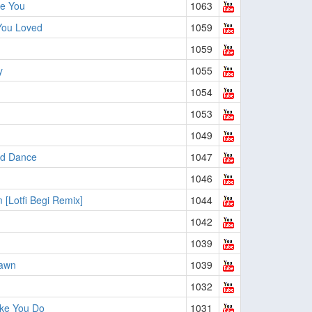
e You
1063
ou Loved
1059
1059
y
1055
1054
1053
1049
nd Dance
1047
1046
 [Lotfi Begi Remix]
1044
1042
1039
Dawn
1039
1032
ke You Do
1031