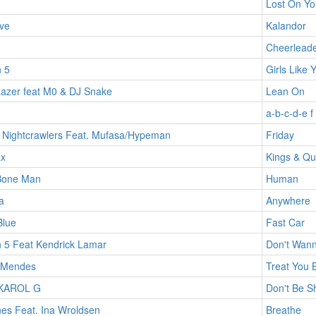
Lost On Yo
ve
Kalandor
Cheerleade
 5
Girls Like 
Lazer feat M0 & DJ Snake
Lean On
a-b-c-d-e f
X Nightcrawlers Feat. Mufasa/Hypeman
Friday
x
Kings & Q
Bone Man
Human
a
Anywhere
Blue
Fast Car
 5 Feat Kendrick Lamar
Don't Wan
 Mendes
Treat You B
/KAROL G
Don't Be S
es Feat. Ina Wroldsen
Breathe