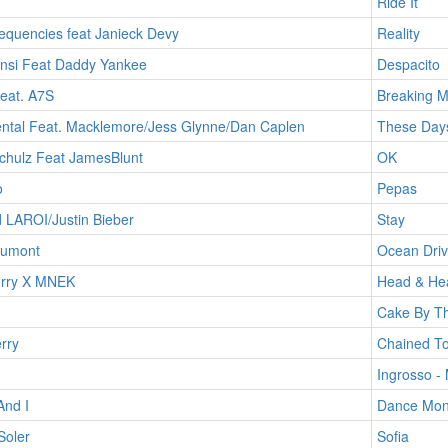
Ride It
equencies feat Janieck Devy
Reality
onsi Feat Daddy Yankee
Despacito
eat. A7S
Breaking 
ntal Feat. Macklemore/Jess Glynne/Dan Caplen
These Day
chulz Feat JamesBlunt
OK
o
Pepas
 LAROI/Justin Bieber
Stay
umont
Ocean Dri
orry X MNEK
Head & He
Cake By T
rry
Chained T
Ingrosso -
And I
Dance Mon
Soler
Sofia