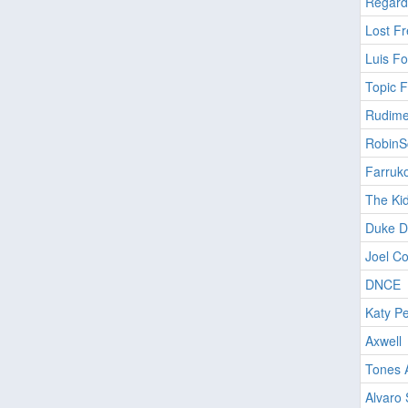
Regard
Lost Fr
Luis F
Topic F
Rudime
RobinS
Farruk
The Kid
Duke D
Joel C
DNCE
Katy Pe
Axwell
Tones 
Alvaro 