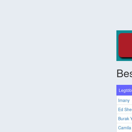
Be
Legtöbb
Imany
Ed She
Burak Y
Camila