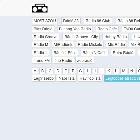
MOST SZÓL!
Rádió 88
Rádió 88 Club
Rádió 88 Ret
Bias Rádió
Bithang-Yoo Rádió
Radio Cafe
FM90 Ca
Rádió Groove
Rádió Groove - City
Hobby Rádió
I l
Rádió M
MiRádiónk
Rádió Miskolc
Mix Rádió
Mix R
Rádió 1
Rádió 1 Pécs
Rádió N Caffe
Retro Rádió
Trend FM
Trió Rádió
Zebrádió
A
B
C
D
E
F
G
H
I
J
K
L
M
N
Legfrissebb
Napi lista
Havi toplista
Legtöbbet játszott d