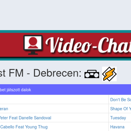
st FM - Debrecen:
et játszott dalok
Don't Be S
eran
Shape Of 
eter Feat Danelle Sandoval
Tuesday
 Cabello Feat Young Thug
Havana