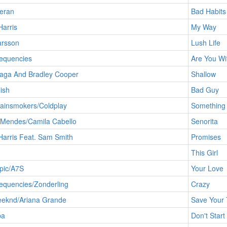
eran
Bad Habits
Harris
My Way
arsson
Lush Life
requencies
Are You Wi
aga And Bradley Cooper
Shallow
lish
Bad Guy
ainsmokers/Coldplay
Something 
Mendes/Camila Cabello
Senorita
Harris Feat. Sam Smith
Promises
This Girl
pic/A7S
Your Love
equencies/Zonderling
Crazy
eknd/Ariana Grande
Save Your 
pa
Don't Star