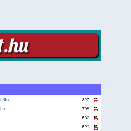
o Shy
1827
You
1798
1582
1526