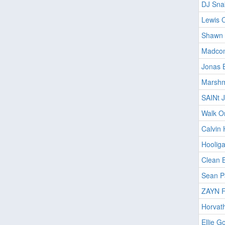
DJ Snak
Lewis C
Shawn
Madcon
Jonas 
Marshm
SAINt 
Walk O
Calvin 
Hoolig
Clean 
Sean P
ZAYN F
Horvat
Ellie G