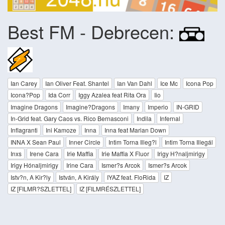
Best FM - Debrecen:
Ian Carey
Ian Oliver Feat. Shantel
Ian Van Dahl
Ice Mc
Icona Pop
Icona?Pop
Ida Corr
Iggy Azalea feat Rita Ora
Iio
Imagine Dragons
Imagine?Dragons
Imany
Imperio
IN-GRID
In-Grid feat. Gary Caos vs. Rico Bernasconi
Indila
Infernal
Inflagranti
Ini Kamoze
Inna
Inna feat Marian Down
INNA X Sean Paul
Inner Circle
Intim Torna Illeg?l
Intim Torna Illegál
Inxs
Irene Cara
Irie Maffia
Irie Maffia X Fluor
Irigy H?naljmirigy
Irigy Hónaljmirigy
Irine Cara
Ismer?s Arcok
Ismer?s Arcok
Istv?n, A Kir?ly
István, A Király
IYAZ feat. FloRida
IZ
IZ [FILMR?SZLETTEL]
IZ [FILMRÉSZLETTEL]