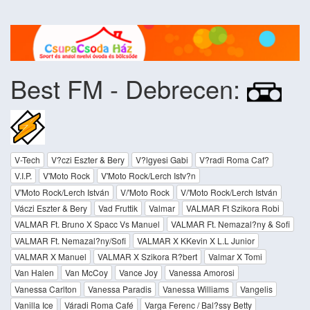
Best FM - Debrecen:
V-Tech
V?czi Eszter & Bery
V?lgyesi Gabi
V?radi Roma Caf?
V.I.P.
V'Moto Rock
V'Moto Rock/Lerch Istv?n
V'Moto Rock/Lerch István
V/'Moto Rock
V/'Moto Rock/Lerch István
Váczi Eszter & Bery
Vad Fruttik
Valmar
VALMAR Ft Szikora Robi
VALMAR Ft. Bruno X Spacc Vs Manuel
VALMAR Ft. Nemazal?ny & Sofi
VALMAR Ft. Nemazal?ny/Sofi
VALMAR X KKevin X L.L Junior
VALMAR X Manuel
VALMAR X Szikora R?bert
Valmar X Tomi
Van Halen
Van McCoy
Vance Joy
Vanessa Amorosi
Vanessa Carlton
Vanessa Paradis
Vanessa Williams
Vangelis
Vanilla Ice
Váradi Roma Café
Varga Ferenc / Bal?ssy Betty