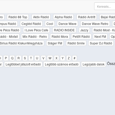
ro
Rádió 88 Top
Aktív Rádió
Alpha Rádió
Rádió Antritt
Bajai Rád
mpus Rádió
Cegléd Rádió
Cool
Dance Wave
Dance Wave Retro
ove Pécs Rádió
I Love Pécs Cafe
RADIO INSIDE
Jazzy
Rádió Most - K
ádió - Mixfall
Mix Rádió - Retro
Rádió Mora
Petőfi Rádió
Next FM
Op
Sirius Rádió Kiskunfélegyháza
Sláger FM
Rádió Smile
Super DJ Rádió
O
P
Q
R
S
T
U
V
W
X
Y
Z
#
Össz
al
Legtöbbet játszott előadó
Legtöbb számos előadó
Legújabb dalok