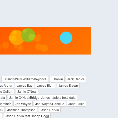
J Balvin/Willy William/Beyoncé
J. Balvin
Jack Radics
s Arthur
James Bay
James Blunt
James Brown
e Cullum
Jamie O'Neal
dala
Jamie O/'Neal/Bridget Jones naplója betétdala
Hammer
Jan Wayne
Jan Wayne/Danielle
Jane Birkin
ck/
Jasmine Thompson
Jason Der?lo
n
Jason Der?lo feat Snoop Dogg