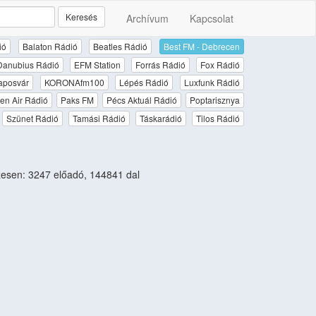
Keresés
Archívum
Kapcsolat
ió
Balaton Rádió
Beatles Rádió
Best FM - Debrecen
Danubius Rádió
EFM Station
Forrás Rádió
Fox Rádió
aposvár
KORONAfm100
Lépés Rádió
Luxfunk Rádió
en Air Rádió
Paks FM
Pécs Aktuál Rádió
Poptarisznya
Szünet Rádió
Tamási Rádió
Táskarádió
Tilos Rádió
esen: 3247 előadó, 144841 dal