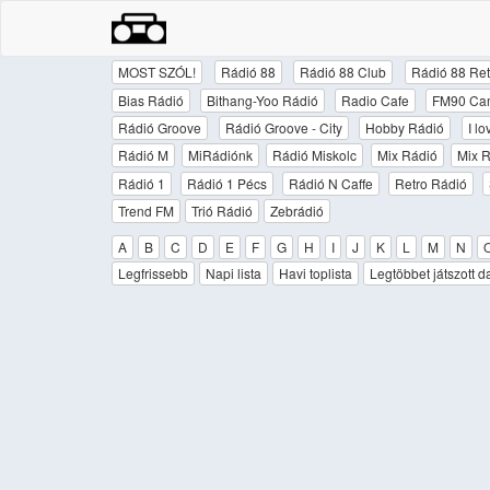
MOST SZÓL!
Rádió 88
Rádió 88 Club
Rádió 88 Ret
Bias Rádió
Bithang-Yoo Rádió
Radio Cafe
FM90 Ca
Rádió Groove
Rádió Groove - City
Hobby Rádió
I l
Rádió M
MiRádiónk
Rádió Miskolc
Mix Rádió
Mix R
Rádió 1
Rádió 1 Pécs
Rádió N Caffe
Retro Rádió
Trend FM
Trió Rádió
Zebrádió
A
B
C
D
E
F
G
H
I
J
K
L
M
N
Legfrissebb
Napi lista
Havi toplista
Legtöbbet játszott d