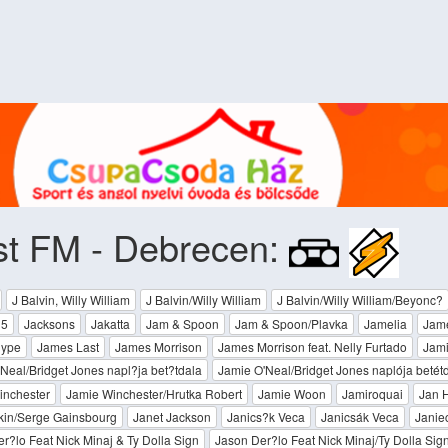
st FM - Debrecen:
J Balvin, Willy William
J Balvin/Willy William
J Balvin/Willy William/Beyonc?
 5
Jacksons
Jakatta
Jam & Spoon
Jam & Spoon/Plavka
Jamelia
Jame
Hype
James Last
James Morrison
James Morrison feat. Nelly Furtado
Jami
Neal/Bridget Jones napl?ja bet?tdala
Jamie O'Neal/Bridget Jones naplója betét
inchester
Jamie Winchester/Hrutka Robert
Jamie Woon
Jamiroquai
Jan 
kin/Serge Gainsbourg
Janet Jackson
Janics?k Veca
Janicsák Veca
Janie
r?lo Feat Nick Minaj & Ty Dolla Sign
Jason Der?lo Feat Nick Minaj/Ty Dolla Sig