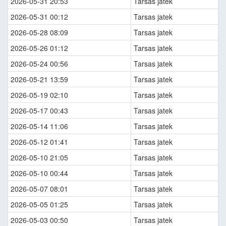
2026-05-31 20:53
Tarsas jatek
2026-05-31 00:12
Tarsas jatek
2026-05-28 08:09
Tarsas jatek
2026-05-26 01:12
Tarsas jatek
2026-05-24 00:56
Tarsas jatek
2026-05-21 13:59
Tarsas jatek
2026-05-19 02:10
Tarsas jatek
2026-05-17 00:43
Tarsas jatek
2026-05-14 11:06
Tarsas jatek
2026-05-12 01:41
Tarsas jatek
2026-05-10 21:05
Tarsas jatek
2026-05-10 00:44
Tarsas jatek
2026-05-07 08:01
Tarsas jatek
2026-05-05 01:25
Tarsas jatek
2026-05-03 00:50
Tarsas jatek