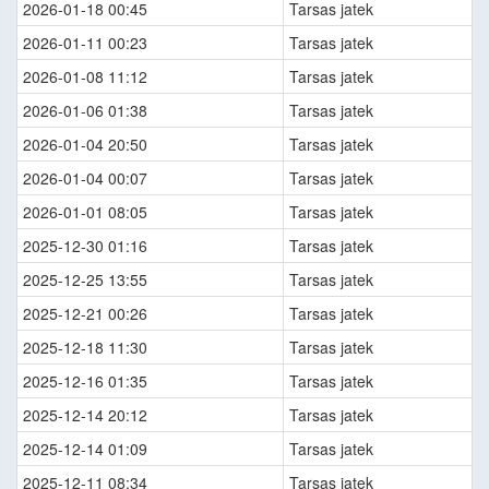
2026-01-18 00:45
Tarsas jatek
2026-01-11 00:23
Tarsas jatek
2026-01-08 11:12
Tarsas jatek
2026-01-06 01:38
Tarsas jatek
2026-01-04 20:50
Tarsas jatek
2026-01-04 00:07
Tarsas jatek
2026-01-01 08:05
Tarsas jatek
2025-12-30 01:16
Tarsas jatek
2025-12-25 13:55
Tarsas jatek
2025-12-21 00:26
Tarsas jatek
2025-12-18 11:30
Tarsas jatek
2025-12-16 01:35
Tarsas jatek
2025-12-14 20:12
Tarsas jatek
2025-12-14 01:09
Tarsas jatek
2025-12-11 08:34
Tarsas jatek