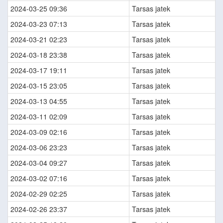
2024-03-25 09:36
Tarsas jatek
2024-03-23 07:13
Tarsas jatek
2024-03-21 02:23
Tarsas jatek
2024-03-18 23:38
Tarsas jatek
2024-03-17 19:11
Tarsas jatek
2024-03-15 23:05
Tarsas jatek
2024-03-13 04:55
Tarsas jatek
2024-03-11 02:09
Tarsas jatek
2024-03-09 02:16
Tarsas jatek
2024-03-06 23:23
Tarsas jatek
2024-03-04 09:27
Tarsas jatek
2024-03-02 07:16
Tarsas jatek
2024-02-29 02:25
Tarsas jatek
2024-02-26 23:37
Tarsas jatek