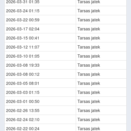
2026-03-31 01:35
Tarsas jatek
2026-03-24 01:15
Tarsas jatek
2026-03-22 00:59
Tarsas jatek
2026-03-17 02:04
Tarsas jatek
2026-03-15 00:41
Tarsas jatek
2026-03-12 11:07
Tarsas jatek
2026-03-10 01:05
Tarsas jatek
2026-03-08 19:33
Tarsas jatek
2026-03-08 00:12
Tarsas jatek
2026-03-05 08:01
Tarsas jatek
2026-03-03 01:15
Tarsas jatek
2026-03-01 00:50
Tarsas jatek
2026-02-26 13:55
Tarsas jatek
2026-02-24 02:10
Tarsas jatek
2026-02-22 00:24
Tarsas jatek