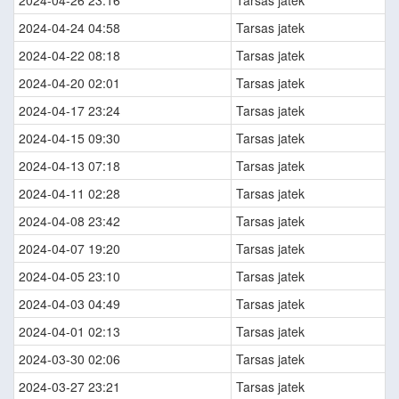
2024-04-26 23:16
Tarsas jatek
2024-04-24 04:58
Tarsas jatek
2024-04-22 08:18
Tarsas jatek
2024-04-20 02:01
Tarsas jatek
2024-04-17 23:24
Tarsas jatek
2024-04-15 09:30
Tarsas jatek
2024-04-13 07:18
Tarsas jatek
2024-04-11 02:28
Tarsas jatek
2024-04-08 23:42
Tarsas jatek
2024-04-07 19:20
Tarsas jatek
2024-04-05 23:10
Tarsas jatek
2024-04-03 04:49
Tarsas jatek
2024-04-01 02:13
Tarsas jatek
2024-03-30 02:06
Tarsas jatek
2024-03-27 23:21
Tarsas jatek