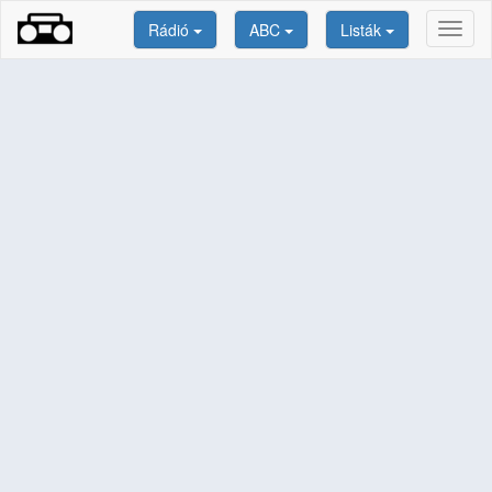
Rádió
ABC
Listák
Toggl
naviga