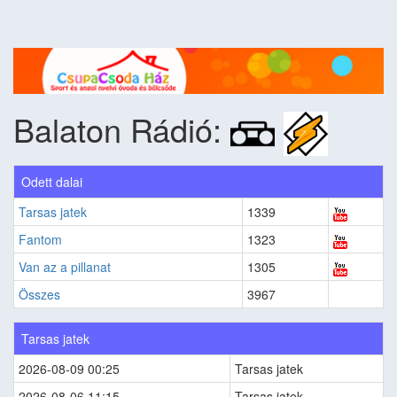
Balaton Rádió:
Odett dalai
Tarsas jatek
1339
Fantom
1323
Van az a pillanat
1305
Összes
3967
Tarsas jatek
2026-08-09 00:25
Tarsas jatek
2026-08-06 11:15
Tarsas jatek