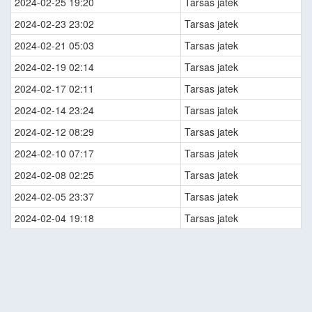
2024-02-25 19:20
Tarsas jatek
2024-02-23 23:02
Tarsas jatek
2024-02-21 05:03
Tarsas jatek
2024-02-19 02:14
Tarsas jatek
2024-02-17 02:11
Tarsas jatek
2024-02-14 23:24
Tarsas jatek
2024-02-12 08:29
Tarsas jatek
2024-02-10 07:17
Tarsas jatek
2024-02-08 02:25
Tarsas jatek
2024-02-05 23:37
Tarsas jatek
2024-02-04 19:18
Tarsas jatek