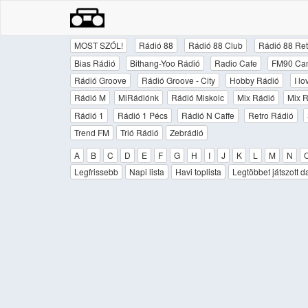
MOST SZÓL!
Rádió 88
Rádió 88 Club
Rádió 88 Ret
Bias Rádió
Bithang-Yoo Rádió
Radio Cafe
FM90 Ca
Rádió Groove
Rádió Groove - City
Hobby Rádió
I l
Rádió M
MiRádiónk
Rádió Miskolc
Mix Rádió
Mix R
Rádió 1
Rádió 1 Pécs
Rádió N Caffe
Retro Rádió
Trend FM
Trió Rádió
Zebrádió
A
B
C
D
E
F
G
H
I
J
K
L
M
N
Legfrissebb
Napi lista
Havi toplista
Legtöbbet játszott d