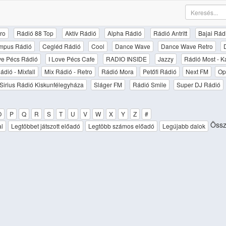
ro
Rádió 88 Top
Aktív Rádió
Alpha Rádió
Rádió Antritt
Bajai Rád
mpus Rádió
Cegléd Rádió
Cool
Dance Wave
Dance Wave Retro
ove Pécs Rádió
I Love Pécs Cafe
RADIO INSIDE
Jazzy
Rádió Most - K
ádió - Mixfall
Mix Rádió - Retro
Rádió Mora
Petőfi Rádió
Next FM
Op
Sirius Rádió Kiskunfélegyháza
Sláger FM
Rádió Smile
Super DJ Rádió
O
P
Q
R
S
T
U
V
W
X
Y
Z
#
Össze
al
Legtöbbet játszott előadó
Legtöbb számos előadó
Legújabb dalok