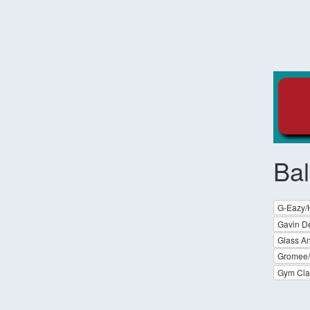
Bal
G-Eazy/
Gavin D
Glass A
Gromee/
Gym Cla