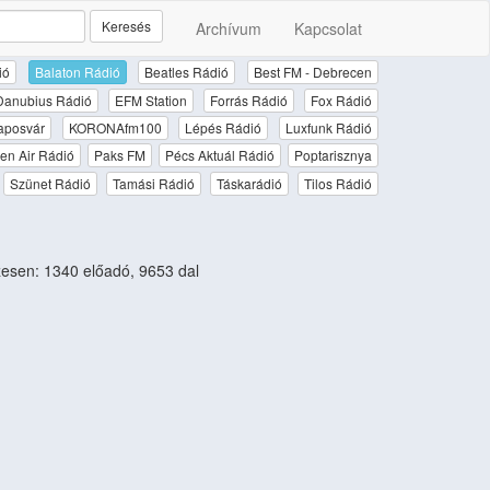
Keresés
Archívum
Kapcsolat
ió
Balaton Rádió
Beatles Rádió
Best FM - Debrecen
Danubius Rádió
EFM Station
Forrás Rádió
Fox Rádió
aposvár
KORONAfm100
Lépés Rádió
Luxfunk Rádió
en Air Rádió
Paks FM
Pécs Aktuál Rádió
Poptarisznya
Szünet Rádió
Tamási Rádió
Táskarádió
Tilos Rádió
sen: 1340 előadó, 9653 dal