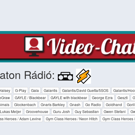
aton Rádió:
Halsey
G-Play
Gala
Galantis
Galantis/David Guetta/5SOS
Galantis/Hoo
eGraw
GAYLE / Blackbear
GAYLE with blackbear
George Ezra
Geszti
G
nimals
Glockenbach
Gnarls Barkley
Gnash
Go Radio
Goldhand
Goril
Lukas Meijer
Groovehouse
Guru Josh
Guy Sebastian
Gwen Stefani
Gw
ss Heroes / Adam Levine
Gym Class Heroes / Neon Hitch
Gym Class Heroes 