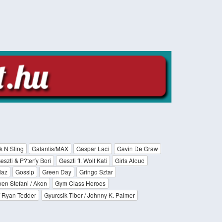
k N Sling
Galantis/MAX
Gaspar Laci
Gavin De Graw
eszti & P?terfy Bori
Geszti ft. Wolf Kati
Girls Aloud
laz
Gossip
Green Day
Gringo Sztar
en Stefani / Akon
Gym Class Heroes
/ Ryan Tedder
Gyurcsik Tibor / Johnny K. Palmer