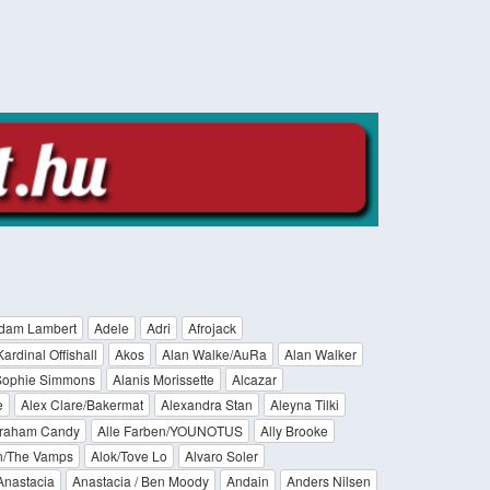
dam Lambert
Adele
Adri
Afrojack
Kardinal Offishall
Akos
Alan Walke/AuRa
Alan Walker
Sophie Simmons
Alanis Morissette
Alcazar
e
Alex Clare/Bakermat
Alexandra Stan
Aleyna Tilki
Graham Candy
Alle Farben/YOUNOTUS
Ally Brooke
hn/The Vamps
Alok/Tove Lo
Alvaro Soler
Anastacia
Anastacia / Ben Moody
Andain
Anders Nilsen