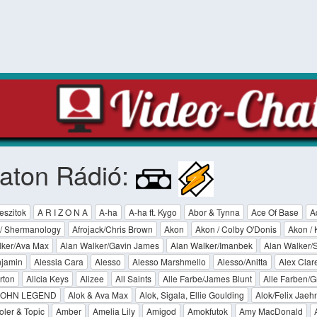
aton Rádió:
eszitok
A R I Z O N A
A-ha
A-ha ft. Kygo
Abor & Tynna
Ace Of Base
A
 / Shermanology
Afrojack/Chris Brown
Akon
Akon / Colby O'Donis
Akon / 
lker/Ava Max
Alan Walker/Gavin James
Alan Walker/Imanbek
Alan Walker/
njamin
Alessia Cara
Alesso
Alesso Marshmello
Alesso/Anitta
Alex Clar
rton
Alicia Keys
Alizee
All Saints
Alle Farbe/James Blunt
Alle Farben/
 JOHN LEGEND
Alok & Ava Max
Alok, Sigala, Ellie Goulding
Alok/Felix Jae
oler & Topic
Amber
Amelia Lily
Amigod
Amokfutok
Amy MacDonald