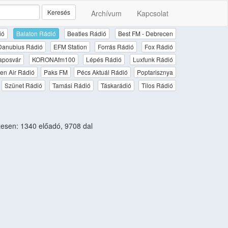
Keresés
Archívum
Kapcsolat
ió
Balaton Rádió
Beatles Rádió
Best FM - Debrecen
Danubius Rádió
EFM Station
Forrás Rádió
Fox Rádió
aposvár
KORONAfm100
Lépés Rádió
Luxfunk Rádió
en Air Rádió
Paks FM
Pécs Aktuál Rádió
Poptarisznya
Szünet Rádió
Tamási Rádió
Táskarádió
Tilos Rádió
sen: 1340 előadó, 9708 dal