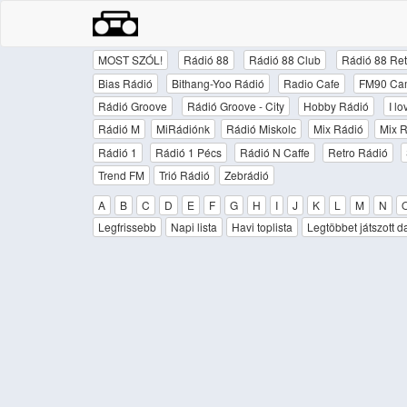
MOST SZÓL!
Rádió 88
Rádió 88 Club
Rádió 88 Ret
Bias Rádió
Bithang-Yoo Rádió
Radio Cafe
FM90 Ca
Rádió Groove
Rádió Groove - City
Hobby Rádió
I l
Rádió M
MiRádiónk
Rádió Miskolc
Mix Rádió
Mix R
Rádió 1
Rádió 1 Pécs
Rádió N Caffe
Retro Rádió
Trend FM
Trió Rádió
Zebrádió
A
B
C
D
E
F
G
H
I
J
K
L
M
N
Legfrissebb
Napi lista
Havi toplista
Legtöbbet játszott d