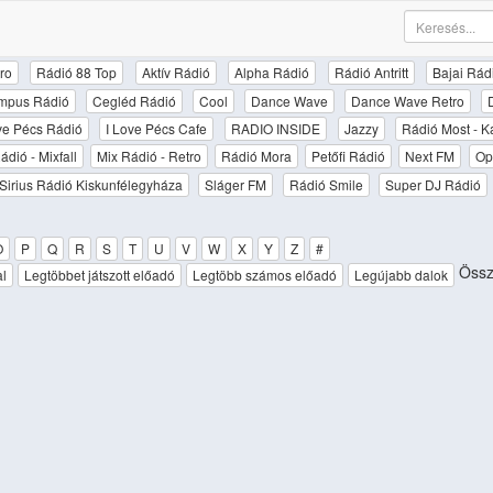
ro
Rádió 88 Top
Aktív Rádió
Alpha Rádió
Rádió Antritt
Bajai Rád
mpus Rádió
Cegléd Rádió
Cool
Dance Wave
Dance Wave Retro
ove Pécs Rádió
I Love Pécs Cafe
RADIO INSIDE
Jazzy
Rádió Most - K
ádió - Mixfall
Mix Rádió - Retro
Rádió Mora
Petőfi Rádió
Next FM
Op
Sirius Rádió Kiskunfélegyháza
Sláger FM
Rádió Smile
Super DJ Rádió
O
P
Q
R
S
T
U
V
W
X
Y
Z
#
Össze
al
Legtöbbet játszott előadó
Legtöbb számos előadó
Legújabb dalok