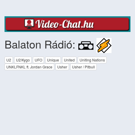
Balaton Rádió:
U2
U2/Kygo
UFO
Unique
United
Uniting Nations
UNKLFNKL ft. Jordan Grace
Usher
Usher / Pitbull