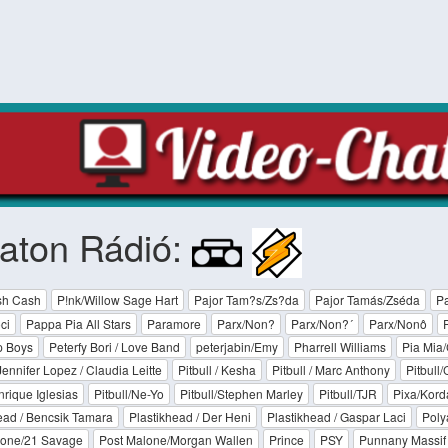
aton Rádió:
sh Cash
P!nk/Willow Sage Hart
Pajor Tam?s/Zs?da
Pajor Tamás/Zséda
Pa
ci
Pappa Pia All Stars
Paramore
Parx/Non?
Parx/Non?´
Parx/Nonô
p Boys
Peterfy Bori / Love Band
peterjabin/Emy
Pharrell Williams
Pia Mia
 Jennifer Lopez / Claudia Leitte
Pitbull / Kesha
Pitbull / Marc Anthony
Pitbull
nrique Iglesias
Pitbull/Ne-Yo
Pitbull/Stephen Marley
Pitbull/TJR
Pixa/Kord
ead / Bencsik Tamara
Plastikhead / Der Heni
Plastikhead / Gaspar Laci
Polya
lone/21 Savage
Post Malone/Morgan Wallen
Prince
PSY
Punnany Massif