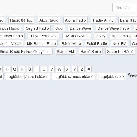
ro
Rádió 88 Top
Aktív Rádió
Alpha Rádió
Rádió Antritt
Bajai Rád
mpus Rádió
Cegléd Rádió
Cool
Dance Wave
Dance Wave Retro
ove Pécs Rádió
I Love Pécs Cafe
RADIO INSIDE
Jazzy
Rádió Most - K
ádió - Mixfall
Mix Rádió - Retro
Rádió Mora
Petőfi Rádió
Next FM
Op
Sirius Rádió Kiskunfélegyháza
Sláger FM
Rádió Smile
Super DJ Rádió
O
P
Q
R
S
T
U
V
W
X
Y
Z
#
Össze
al
Legtöbbet játszott előadó
Legtöbb számos előadó
Legújabb dalok