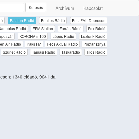
Keresés
Archívum
Kapcsolat
ió
Balaton Rádió
Beatles Rádió
Best FM - Debrecen
Danubius Rádió
EFM Station
Forrás Rádió
Fox Rádió
aposvár
KORONAfm100
Lépés Rádió
Luxfunk Rádió
en Air Rádió
Paks FM
Pécs Aktuál Rádió
Poptarisznya
Szünet Rádió
Tamási Rádió
Táskarádió
Tilos Rádió
sen: 1340 előadó, 9641 dal