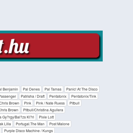
l Benjamin
Pal Denes
Pal Tamas
Panic! At The Disco
Passenger
Patrisha / Draft
Pentatonix
Pentatonix/Tink
/Chris Brown
Pink
Pink / Nate Ruess
Pitbull
/Chris Brown
Pitbull/Christina Aguilera
a Gy?rgy/Bal?zs Kl?ri
Pixie Lott
k Lilla
Portugal.The Man
Post Malone
Purple Disco Machine / Kungs