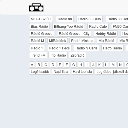
MOST SZÓL!
Rádió 88
Rádió 88 Club
Rádió 88 Ret
Bias Rádió
Bithang-Yoo Rádió
Radio Cafe
FM90 Ca
Rádió Groove
Rádió Groove - City
Hobby Rádió
I l
Rádió M
MiRádiónk
Rádió Miskolc
Mix Rádió
Mix R
Rádió 1
Rádió 1 Pécs
Rádió N Caffe
Retro Rádió
Trend FM
Trió Rádió
Zebrádió
A
B
C
D
E
F
G
H
I
J
K
L
M
N
Legfrissebb
Napi lista
Havi toplista
Legtöbbet játszott d