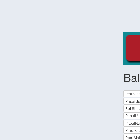
Bal
P!nk/Ca
Papai Jo
Pet Sho
Pitbull /
Pitbull/E
Plastikh
Post Ma