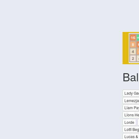
Bal
Lady Ga
Lemezja
Liam Pa
Lions H
Lorde
Lotfi Beg
Lucas &