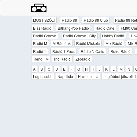
MOST SZÓL!
Rádió 88
Rádió 88 Club
Rádió 88 Ret
Bias Rádió
Bithang-Yoo Rádió
Radio Cafe
FM90 Ca
Rádió Groove
Rádió Groove - City
Hobby Rádió
I l
Rádió M
MiRádiónk
Rádió Miskolc
Mix Rádió
Mix R
Rádió 1
Rádió 1 Pécs
Rádió N Caffe
Retro Rádió
Trend FM
Trió Rádió
Zebrádió
A
B
C
D
E
F
G
H
I
J
K
L
M
N
Legfrissebb
Napi lista
Havi toplista
Legtöbbet játszott d