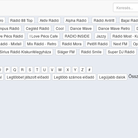
ro
Rádió 88 Top
Aktív Rádió
Alpha Rádió
Rádió Antritt
Bajai Rád
mpus Rádió
Cegléd Rádió
Cool
Dance Wave
Dance Wave Retro
ove Pécs Rádió
I Love Pécs Cafe
RADIO INSIDE
Jazzy
Rádió Most - K
ádió - Mixfall
Mix Rádió - Retro
Rádió Mora
Petőfi Rádió
Next FM
Op
Sirius Rádió Kiskunfélegyháza
Sláger FM
Rádió Smile
Super DJ Rádió
O
P
Q
R
S
T
U
V
W
X
Y
Z
#
Össze
al
Legtöbbet játszott előadó
Legtöbb számos előadó
Legújabb dalok