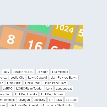
Lauv
Lawson / B.o.B.
Le Youth
Lea Michele
nchez
Leslie Clio
Lewis Capaldi
Liam Payne/J Balvin
len
Limp Bizkit
Linkin Park
Linkin Park/Kiiara
LMFAO
LOGIC/Ryan Tedder
Lola
Londonbeat
es Blunt
Lotfi Beg/Freddie
Lotfi Begi & Burai
arm Animals
Lovegun
LoveShy
LP
LSD
LSD/Sia
eber
Luis Fonsi/Demi Lovato
Luis Fonsi/Stefflon Don