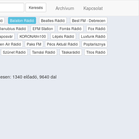
Keresés
Archívum
Kapcsolat
ió
Balaton Rádió
Beatles Rádió
Best FM - Debrecen
Danubius Rádió
EFM Station
Forrás Rádió
Fox Rádió
aposvár
KORONAfm100
Lépés Rádió
Luxfunk Rádió
en Air Rádió
Paks FM
Pécs Aktuál Rádió
Poptarisznya
Szünet Rádió
Tamási Rádió
Táskarádió
Tilos Rádió
sen: 1340 előadó, 9640 dal