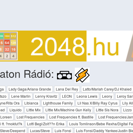
aton Rádió:
ga
Lady Gaga/Ariana Grande
Lana Del Rey
Latto/Mariah Carey/DJ Khaled
tszo
Lene Marlin
Lenny Kravitz
LEON
Leona Lewis
Leony
Leroy Sa
yne/Rita Ora
Libianca
Lighthouse Family
Lil Nas X/Billy Ray Cyrus
Lily Al
ead
Liquido
Little Mix
Little Mix/Machine Gun Kelly
Little Sis Nora
Lizzo
Loreen
Lost Frequencies
Lost Frequencies ft. Bastille
Lost Frequencies/Jam
i ft. ?mokfut?k
Lotfi Begi/Zolt??n Erika
Louis Tomlinson/Bebe Rexha/Digital F
 Steve/Deepend
Lucas/Steve
Luis Fonsi
Luis Fonsi/Daddy Yankee/Justin Bi