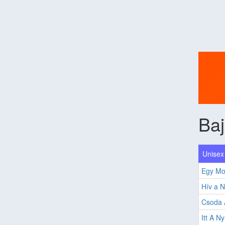
Baj
Unisex 
Egy Mo
Hív a N
Csoda A
Itt A N