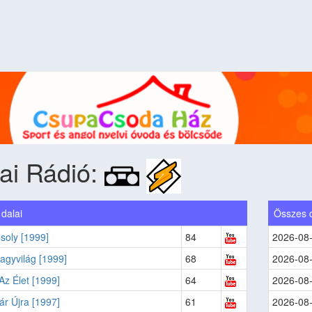
ai Rádió:
dalai
Összes 
soly [1999]
84
2026-08
agyvilág [1999]
68
2026-08
z Élet [1999]
64
2026-08
yár Újra [1997]
61
2026-08