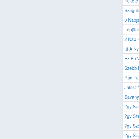
Fekete 
Szaguld
3 Napja
Lépjünk
2 Nap K
Itt A Ny
Ez Én 
Szebb 
Rad Ta
Jatssz
Savany
?gy Sz
?gy Sz
?gy Sz
?gy Sz