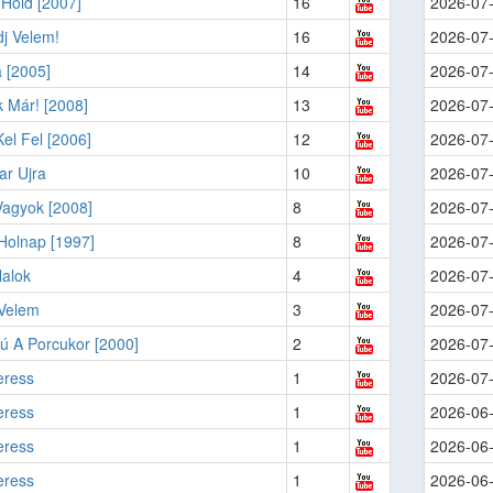
Hold [2007]
16
2026-07
j Velem!
16
2026-07
 [2005]
14
2026-07
 Már! [2008]
13
2026-07
el Fel [2006]
12
2026-07
ar Ujra
10
2026-07
Vagyok [2008]
8
2026-07
Holnap [1997]
8
2026-07
lalok
4
2026-07
 Velem
3
2026-07
ú A Porcukor [2000]
2
2026-07
eress
1
2026-07
eress
1
2026-06
eress
1
2026-06
eress
1
2026-06