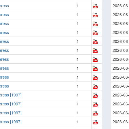
eress
1
2026-06
eress
1
2026-06
eress
1
2026-06
eress
1
2026-06
eress
1
2026-06
eress
1
2026-06
eress
1
2026-06
eress
1
2026-06
eress
1
2026-06
eress
1
2026-06
ress [1997]
1
2026-06
ress [1997]
1
2026-06
ress [1997]
1
2026-06
ress [1997]
1
2026-06