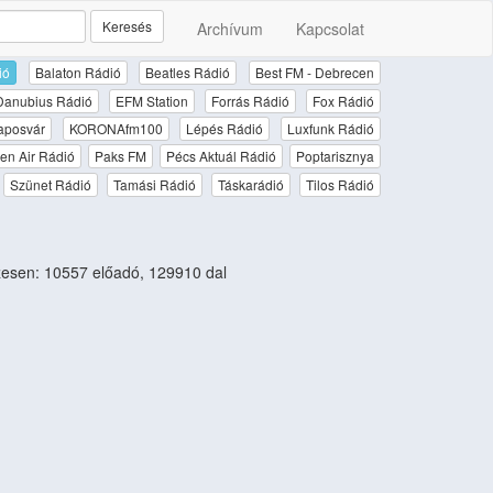
Keresés
Archívum
Kapcsolat
ió
Balaton Rádió
Beatles Rádió
Best FM - Debrecen
Danubius Rádió
EFM Station
Forrás Rádió
Fox Rádió
aposvár
KORONAfm100
Lépés Rádió
Luxfunk Rádió
en Air Rádió
Paks FM
Pécs Aktuál Rádió
Poptarisznya
Szünet Rádió
Tamási Rádió
Táskarádió
Tilos Rádió
esen: 10557 előadó, 129910 dal