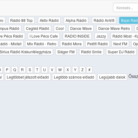
ro
Rádió 88 Top
Aktív Rádió
Alpha Rádió
Rádió Antritt
Bajai Rád
mpus Rádió
Cegléd Rádió
Cool
Dance Wave
Dance Wave Retro
ove Pécs Rádió
I Love Pécs Cafe
RADIO INSIDE
Jazzy
Rádió Most - K
ádió - Mixfall
Mix Rádió - Retro
Rádió Mora
Petőfi Rádió
Next FM
Op
Sirius Rádió Kiskunfélegyháza
Sláger FM
Rádió Smile
Super DJ Rádió
O
P
Q
R
S
T
U
V
W
X
Y
Z
#
Össz
al
Legtöbbet játszott előadó
Legtöbb számos előadó
Legújabb dalok