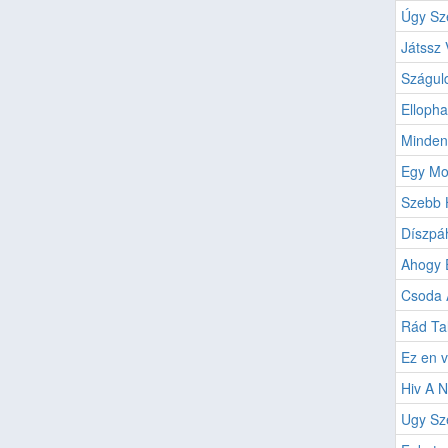
Úgy Sz
Játssz 
Száguld
Ellopha
Minden
Egy Mo
Szebb H
Díszpáh
Ahogy É
Csoda A
Rád Tal
Ez en 
Hiv A N
Ugy Sz