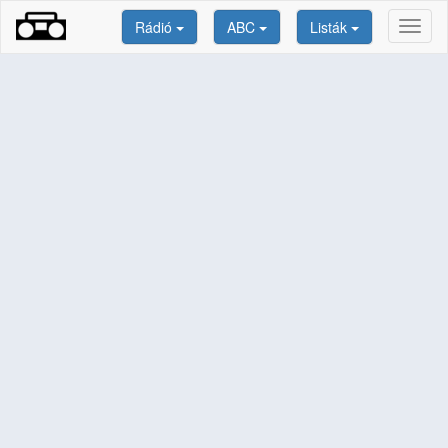
Rádió
ABC
Listák
Toggl
naviga