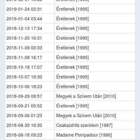
2019-01-24 02:31
Éretlenek [1995]
2019-01-04 03:44
Éretlenek [1995]
2018-12-13 17:34
Éretlenek [1995]
2018-11-20 16:31
Éretlenek [1995]
2018-11-09 00:33
Éretlenek [1995]
2018-11-08 16:17
Éretlenek [1995]
2018-10-18 17:07
Éretlenek [1995]
2018-10-07 16:30
Éretlenek [1995]
2018-10-06 18:23
Éretlenek [1995]
2018-09-29 08:57
Megyek a Szívem Után [2010]
2018-09-21 00:52
Éretlenek [1995]
2018-09-06 01:23
Megyek a Szívem Után [2010]
2018-08-30 16:30
Csakazértis szerelem [1987]
2018-08-18 09:23
Madame Pompadour [1986]