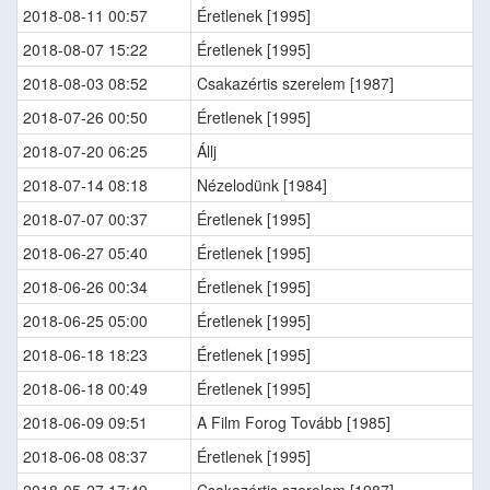
2018-08-11 00:57
Éretlenek [1995]
2018-08-07 15:22
Éretlenek [1995]
2018-08-03 08:52
Csakazértis szerelem [1987]
2018-07-26 00:50
Éretlenek [1995]
2018-07-20 06:25
Állj
2018-07-14 08:18
Nézelodünk [1984]
2018-07-07 00:37
Éretlenek [1995]
2018-06-27 05:40
Éretlenek [1995]
2018-06-26 00:34
Éretlenek [1995]
2018-06-25 05:00
Éretlenek [1995]
2018-06-18 18:23
Éretlenek [1995]
2018-06-18 00:49
Éretlenek [1995]
2018-06-09 09:51
A Film Forog Tovább [1985]
2018-06-08 08:37
Éretlenek [1995]