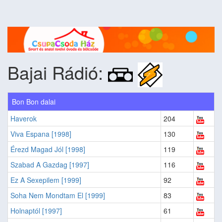
Bajai Rádió:
Bon Bon dalai
Haverok
204
Viva Espana [1998]
130
Érezd Magad Jól [1998]
119
Szabad A Gazdag [1997]
116
Ez A Sexepilem [1999]
92
Soha Nem Mondtam El [1999]
83
Holnaptól [1997]
61