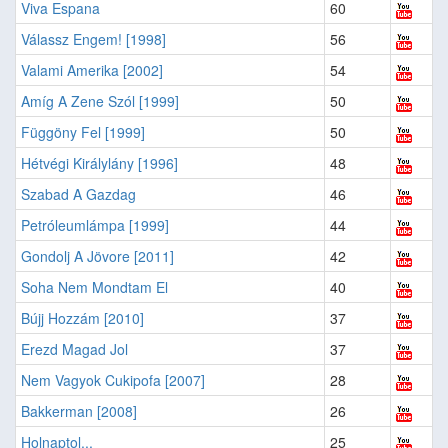
Viva Espana
60
Válassz Engem! [1998]
56
Valami Amerika [2002]
54
Amíg A Zene Szól [1999]
50
Függöny Fel [1999]
50
Hétvégi Királylány [1996]
48
Szabad A Gazdag
46
Petróleumlámpa [1999]
44
Gondolj A Jövore [2011]
42
Soha Nem Mondtam El
40
Bújj Hozzám [2010]
37
Erezd Magad Jol
37
Nem Vagyok Cukipofa [2007]
28
Bakkerman [2008]
26
Holnaptol...
25