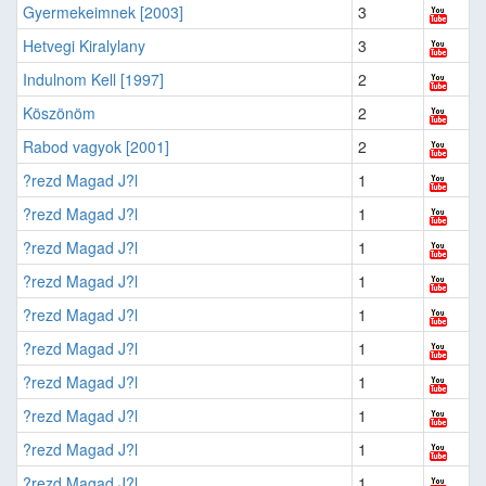
Gyermekeimnek [2003]
3
Hetvegi Kiralylany
3
Indulnom Kell [1997]
2
Köszönöm
2
Rabod vagyok [2001]
2
?rezd Magad J?l
1
?rezd Magad J?l
1
?rezd Magad J?l
1
?rezd Magad J?l
1
?rezd Magad J?l
1
?rezd Magad J?l
1
?rezd Magad J?l
1
?rezd Magad J?l
1
?rezd Magad J?l
1
?rezd Magad J?l
1