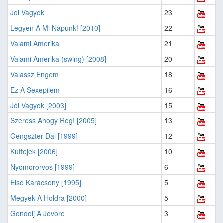
Jol Vagyok
23
Legyen A Mi Napunk! [2010]
22
Valami Amerika
21
Valami Amerika (swing) [2008]
20
Valassz Engem
18
Ez A Sexepilem
16
Jól Vagyok [2003]
15
Szeress Ahogy Rég! [2005]
13
Gengszter Dal [1999]
12
Kútfejek [2006]
10
Nyomororvos [1999]
6
Elso Karácsony [1995]
5
Megyek A Holdra [2000]
5
Gondolj A Jovore
3