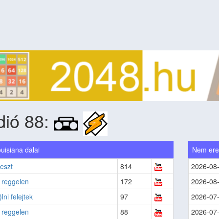
dió 88:
uisiana dalai
Nem ere
eszt
814
2026-08
 reggelen
172
2026-08
lni felejtek
97
2026-07
 reggelen
88
2026-07