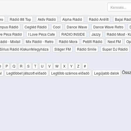
ro
Rádió 88 Top
Aktív Rádió
Alpha Rádió
Rádió Antritt
Bajai Rád
mpus Rádió
Cegléd Rádió
Cool
Dance Wave
Dance Wave Retro
ove Pécs Rádió
I Love Pécs Cafe
RADIO INSIDE
Jazzy
Rádió Most - K
ádió - Mixfall
Mix Rádió - Retro
Rádió Mora
Petőfi Rádió
Next FM
Op
Sirius Rádió Kiskunfélegyháza
Sláger FM
Rádió Smile
Super DJ Rádió
O
P
Q
R
S
T
U
V
W
X
Y
Z
#
Össz
al
Legtöbbet játszott előadó
Legtöbb számos előadó
Legújabb dalok