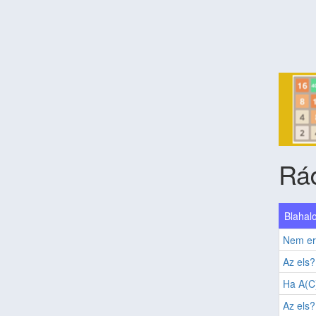
Rá
Blahalo
Nem er
Az els?
Ha A(C)
Az els?