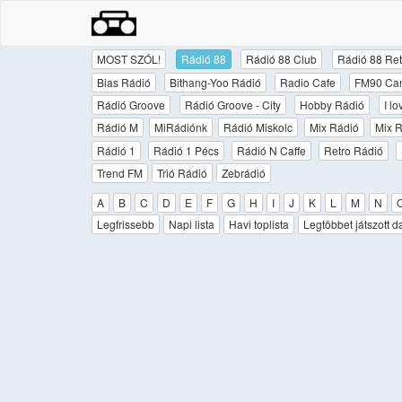
MOST SZÓL!
Rádió 88
Rádió 88 Club
Rádió 88 Ret
Bias Rádió
Bithang-Yoo Rádió
Radio Cafe
FM90 Ca
Rádió Groove
Rádió Groove - City
Hobby Rádió
I l
Rádió M
MiRádiónk
Rádió Miskolc
Mix Rádió
Mix R
Rádió 1
Rádió 1 Pécs
Rádió N Caffe
Retro Rádió
Trend FM
Trió Rádió
Zebrádió
A
B
C
D
E
F
G
H
I
J
K
L
M
N
Legfrissebb
Napi lista
Havi toplista
Legtöbbet játszott d