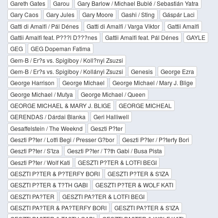
Gareth Gates
Garou
Gary Barlow / Michael Bublé / Sebastián Yatra
Gary Caos
Gary Jules
Gary Moore
Gashi / Sting
Gáspár Laci
Gatti di Amalfi / Pál Dénes
Gatti di Amalfi / Varga Viktor
Gattii Amalfi
Gattii Amalfi feat. P???l D???nes
Gattii Amalfi feat. Pál Dénes
GAYLE
GEG
GEG Dopeman Fatima
Gem-B / Er?s vs. Spigiboy / Koll?nyi Zsuzsi
Gem-B / Er?s vs. Spigiboy / Kollányi Zsuzsi
Genesis
George Ezra
George Harrison
George Michael
George Michael / Mary J. Blige
George Michael / Mutya
George Michael / Queen
GEORGE MICHAEL & MARY J. BLIGE
GEORGE MICHEAL
GERENDAS / Dárdai Blanka
Geri Halliwell
Gesaffelstein / The Weeknd
Geszti P?ter
Geszti P?ter / Lotfi Begi / Presser G?bor
Geszti P?ter / P?terfy Bori
Geszti P?ter / S'Iza
Geszti P?ter / T?th Gabi / Busa Pista
Geszti P?ter / Wolf Kati
GESZTI P?TER & LOTFI BEGI
GESZTI P?TER & P?TERFY BORI
GESZTI P?TER & S'IZA
GESZTI P?TER & T?TH GABI
GESZTI P?TER & WOLF KATI
GESZTI PA?TER
GESZTI PA?TER & LOTFI BEGI
GESZTI PA?TER & PA?TERFY BORI
GESZTI PA?TER & S'IZA