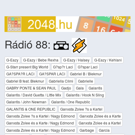
Rádió 88:
G-Eazy
G-Eazy / Bebe Rexha
G-Eazy / Halsey
G-Eazy / Kehlani
G-Starr present Big World
G?sp?r Laci
G?spar Laci
GA?SPA?R LACI
GA?SPAR LACI
Gabriel B / Blekmur
Gabriel B feat. Blekmur
Gabriella Cilmi
Gabrielle
GABRY PONTE & SEAN PAUL
Gadjo
Gala
Galantis
Galantis / David Guetta / Little Mix
Galantis / Hook N Sling
Galantis / John Newman
Galantis / One Republic
GALANTIS & ONE REPUBLIC
Ganxsta Zolee ?s a Kartel
Ganxsta Zolee ?s a Kartel / Nagy Edmond
Ganxsta Zolee és a Karte
Ganxsta Zolee és a Karte / Nagy Edmond
Ganxsta Zolee és a Kartel
Ganxsta Zolee és a Kartel / Nagy Edmond
Garbage
Garcia