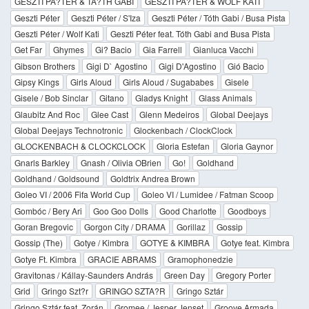
GESZTI PA?TER & TA?TH GABI
GESZTI PA?TER & WOLF KATI
Geszti Péter
Geszti Péter / S'Iza
Geszti Péter / Tóth Gabi / Busa Pista
Geszti Péter / Wolf Kati
Geszti Péter feat. Tóth Gabi and Busa Pista
Get Far
Ghymes
Gi? Bacio
Gia Farrell
Gianluca Vacchi
Gibson Brothers
Gigi D` Agostino
Gigi D'Agostino
Gió Bacio
Gipsy Kings
Girls Aloud
Girls Aloud / Sugababes
Gisele
Gisele / Bob Sinclar
Gitano
Gladys Knight
Glass Animals
Glaubitz And Roc
Glee Cast
Glenn Medeiros
Global Deejays
Global Deejays Technotronic
Glockenbach / ClockClock
GLOCKENBACH & CLOCKCLOCK
Gloria Estefan
Gloria Gaynor
Gnarls Barkley
Gnash / Olivia OBrien
Go!
Goldhand
Goldhand / Goldsound
Goldtrix Andrea Brown
Goleo VI / 2006 Fifa World Cup
Goleo VI / Lumidee / Fatman Scoop
Gombóc / Bery Ari
Goo Goo Dolls
Good Charlotte
Goodboys
Goran Bregovic
Gorgon City / DRAMA
Gorillaz
Gossip
Gossip (The)
Gotye / Kimbra
GOTYE & KIMBRA
Gotye feat. Kimbra
Gotye Ft. Kimbra
GRACIE ABRAMS
Gramophonedzie
Gravitonas / Kállay-Saunders András
Green Day
Gregory Porter
Grid
Gringo Szt?r
GRINGO SZTA?R
Gringo Sztár
Gringo Sztár feat. Zorán
Gromee / Jesper Jenset
Groove Armada