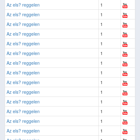
Az els? reggelen
1
Az els? reggelen
1
Az els? reggelen
1
Az els? reggelen
1
Az els? reggelen
1
Az els? reggelen
1
Az els? reggelen
1
Az els? reggelen
1
Az els? reggelen
1
Az els? reggelen
1
Az els? reggelen
1
Az els? reggelen
1
Az els? reggelen
1
Az els? reggelen
1