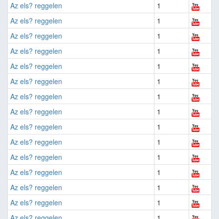
Az els? reggelen
1
Az els? reggelen
1
Az els? reggelen
1
Az els? reggelen
1
Az els? reggelen
1
Az els? reggelen
1
Az els? reggelen
1
Az els? reggelen
1
Az els? reggelen
1
Az els? reggelen
1
Az els? reggelen
1
Az els? reggelen
1
Az els? reggelen
1
Az els? reggelen
1
Az els? reggelen
1