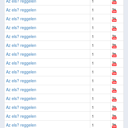
Az els? reggelen
1
Az els? reggelen
1
Az els? reggelen
1
Az els? reggelen
1
Az els? reggelen
1
Az els? reggelen
1
Az els? reggelen
1
Az els? reggelen
1
Az els? reggelen
1
Az els? reggelen
1
Az els? reggelen
1
Az els? reggelen
1
Az els? reggelen
1
Az els? reggelen
1
Az els? reggelen
1