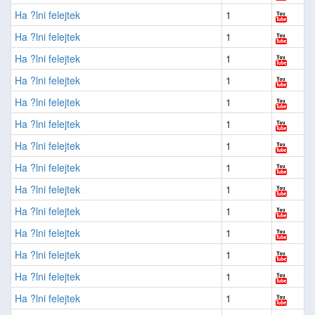
Ha ?lni felejtek
1
Ha ?lni felejtek
1
Ha ?lni felejtek
1
Ha ?lni felejtek
1
Ha ?lni felejtek
1
Ha ?lni felejtek
1
Ha ?lni felejtek
1
Ha ?lni felejtek
1
Ha ?lni felejtek
1
Ha ?lni felejtek
1
Ha ?lni felejtek
1
Ha ?lni felejtek
1
Ha ?lni felejtek
1
Ha ?lni felejtek
1