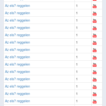
Az els? reggelen
1
Az els? reggelen
1
Az els? reggelen
1
Az els? reggelen
1
Az els? reggelen
1
Az els? reggelen
1
Az els? reggelen
1
Az els? reggelen
1
Az els? reggelen
1
Az els? reggelen
1
Az els? reggelen
1
Az els? reggelen
1
Az els? reggelen
1
Az els? reggelen
1