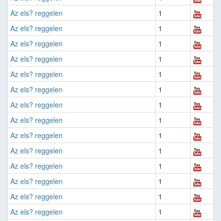
Az els? reggelen
1
Az els? reggelen
1
Az els? reggelen
1
Az els? reggelen
1
Az els? reggelen
1
Az els? reggelen
1
Az els? reggelen
1
Az els? reggelen
1
Az els? reggelen
1
Az els? reggelen
1
Az els? reggelen
1
Az els? reggelen
1
Az els? reggelen
1
Az els? reggelen
1