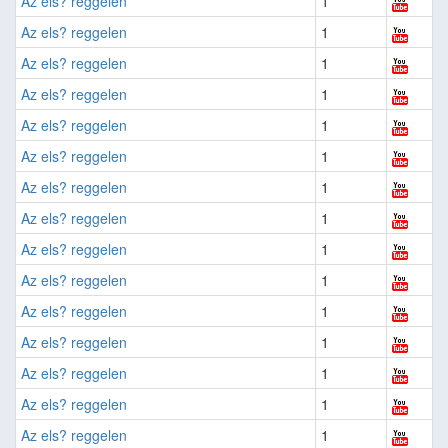
Az els? reggelen
1
Az els? reggelen
1
Az els? reggelen
1
Az els? reggelen
1
Az els? reggelen
1
Az els? reggelen
1
Az els? reggelen
1
Az els? reggelen
1
Az els? reggelen
1
Az els? reggelen
1
Az els? reggelen
1
Az els? reggelen
1
Az els? reggelen
1
Az els? reggelen
1
Az els? reggelen
1