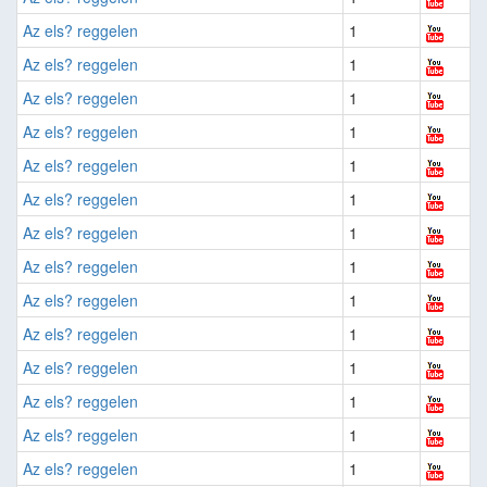
Az els? reggelen
1
Az els? reggelen
1
Az els? reggelen
1
Az els? reggelen
1
Az els? reggelen
1
Az els? reggelen
1
Az els? reggelen
1
Az els? reggelen
1
Az els? reggelen
1
Az els? reggelen
1
Az els? reggelen
1
Az els? reggelen
1
Az els? reggelen
1
Az els? reggelen
1