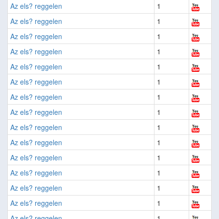
Az els? reggelen
1
Az els? reggelen
1
Az els? reggelen
1
Az els? reggelen
1
Az els? reggelen
1
Az els? reggelen
1
Az els? reggelen
1
Az els? reggelen
1
Az els? reggelen
1
Az els? reggelen
1
Az els? reggelen
1
Az els? reggelen
1
Az els? reggelen
1
Az els? reggelen
1
Az els? reggelen
1