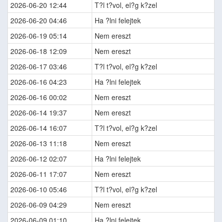
2026-06-20 12:44
T?l t?vol, el?g k?zel
2026-06-20 04:46
Ha ?lni felejtek
2026-06-19 05:14
Nem ereszt
2026-06-18 12:09
Nem ereszt
2026-06-17 03:46
T?l t?vol, el?g k?zel
2026-06-16 04:23
Ha ?lni felejtek
2026-06-16 00:02
Nem ereszt
2026-06-14 19:37
Nem ereszt
2026-06-14 16:07
T?l t?vol, el?g k?zel
2026-06-13 11:18
Nem ereszt
2026-06-12 02:07
Ha ?lni felejtek
2026-06-11 17:07
Nem ereszt
2026-06-10 05:46
T?l t?vol, el?g k?zel
2026-06-09 04:29
Nem ereszt
2026-06-09 01:10
Ha ?lni felejtek