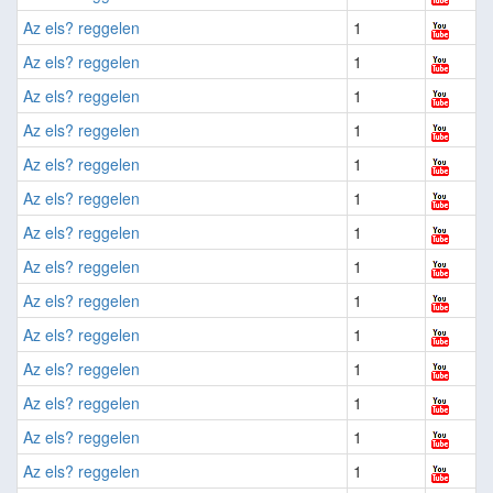
Az els? reggelen
1
Az els? reggelen
1
Az els? reggelen
1
Az els? reggelen
1
Az els? reggelen
1
Az els? reggelen
1
Az els? reggelen
1
Az els? reggelen
1
Az els? reggelen
1
Az els? reggelen
1
Az els? reggelen
1
Az els? reggelen
1
Az els? reggelen
1
Az els? reggelen
1