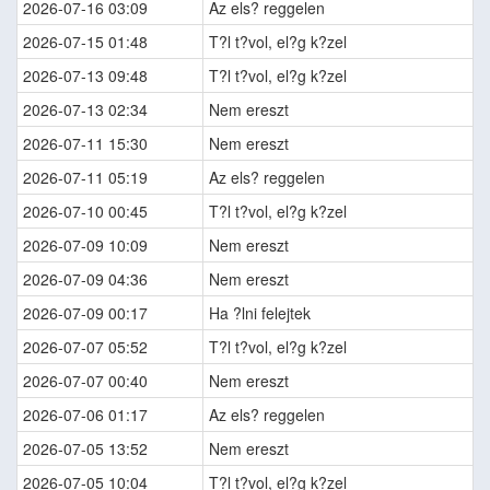
2026-07-16 03:09
Az els? reggelen
2026-07-15 01:48
T?l t?vol, el?g k?zel
2026-07-13 09:48
T?l t?vol, el?g k?zel
2026-07-13 02:34
Nem ereszt
2026-07-11 15:30
Nem ereszt
2026-07-11 05:19
Az els? reggelen
2026-07-10 00:45
T?l t?vol, el?g k?zel
2026-07-09 10:09
Nem ereszt
2026-07-09 04:36
Nem ereszt
2026-07-09 00:17
Ha ?lni felejtek
2026-07-07 05:52
T?l t?vol, el?g k?zel
2026-07-07 00:40
Nem ereszt
2026-07-06 01:17
Az els? reggelen
2026-07-05 13:52
Nem ereszt
2026-07-05 10:04
T?l t?vol, el?g k?zel