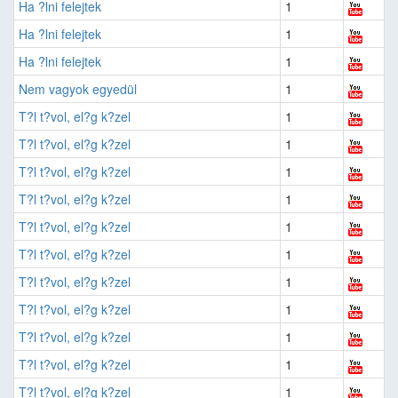
Ha ?lni felejtek
1
Ha ?lni felejtek
1
Ha ?lni felejtek
1
Nem vagyok egyedül
1
T?l t?vol, el?g k?zel
1
T?l t?vol, el?g k?zel
1
T?l t?vol, el?g k?zel
1
T?l t?vol, el?g k?zel
1
T?l t?vol, el?g k?zel
1
T?l t?vol, el?g k?zel
1
T?l t?vol, el?g k?zel
1
T?l t?vol, el?g k?zel
1
T?l t?vol, el?g k?zel
1
T?l t?vol, el?g k?zel
1
T?l t?vol, el?g k?zel
1