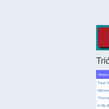
Tri
Shawn 
Treat Y
Stitche
There's
In My B