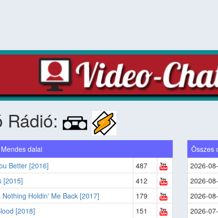
ó Rádió:
Mendes dalai
Összes 
ou Better [2016]
487
2026-08
s [2015]
412
2026-08
 Nothing Holdin' Me Back [2017]
179
2026-08
lood [2018]
151
2026-07