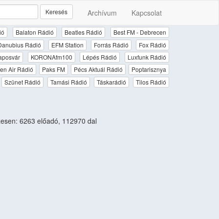
Keresés
Archívum
Kapcsolat
ió
Balaton Rádió
Beatles Rádió
Best FM - Debrecen
Danubius Rádió
EFM Station
Forrás Rádió
Fox Rádió
aposvár
KORONAfm100
Lépés Rádió
Luxfunk Rádió
en Air Rádió
Paks FM
Pécs Aktuál Rádió
Poptarisznya
Szünet Rádió
Tamási Rádió
Táskarádió
Tilos Rádió
esen: 6263 előadó, 112970 dal