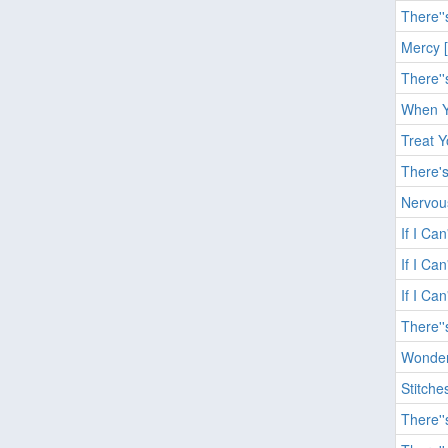
There''
Mercy 
There''
When Y
Treat Y
There's
Nervou
If I Ca
If I Ca
If I Ca
There''
Wonder
Stitche
There''