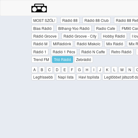
MOST SZÓL!
Rádió 88
Rádió 88 Club
Rádió 88 Ret
Bias Rádió
Bithang-Yoo Rádió
Radio Cafe
FM90 Ca
Rádió Groove
Rádió Groove - City
Hobby Rádió
I l
Rádió M
MiRádiónk
Rádió Miskolc
Mix Rádió
Mix R
Rádió 1
Rádió 1 Pécs
Rádió N Caffe
Retro Rádió
Trend FM
Trió Rádió
Zebrádió
A
B
C
D
E
F
G
H
I
J
K
L
M
N
Legfrissebb
Napi lista
Havi toplista
Legtöbbet játszott d