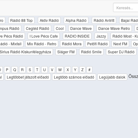
ro
Rádió 88 Top
Aktív Rádió
Alpha Rádió
Rádió Antritt
Bajai Rád
mpus Rádió
Cegléd Rádió
Cool
Dance Wave
Dance Wave Retro
ove Pécs Rádió
I Love Pécs Cafe
RADIO INSIDE
Jazzy
Rádió Most - K
ádió - Mixfall
Mix Rádió - Retro
Rádió Mora
Petőfi Rádió
Next FM
Op
Sirius Rádió Kiskunfélegyháza
Sláger FM
Rádió Smile
Super DJ Rádió
O
P
Q
R
S
T
U
V
W
X
Y
Z
#
Össz
al
Legtöbbet játszott előadó
Legtöbb számos előadó
Legújabb dalok