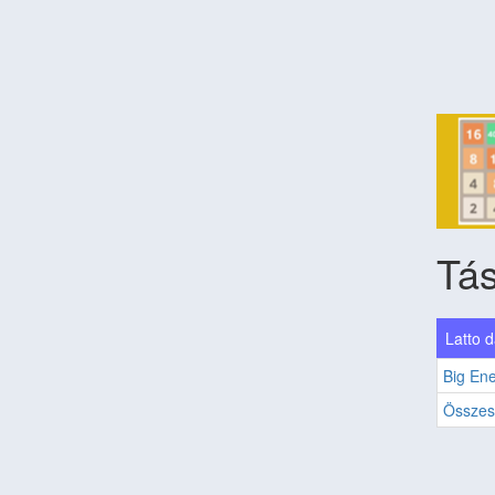
Tás
Latto d
Big En
Összes