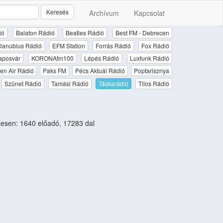
Keresés
Archívum
Kapcsolat
ió
Balaton Rádió
Beatles Rádió
Best FM - Debrecen
Danubius Rádió
EFM Station
Forrás Rádió
Fox Rádió
aposvár
KORONAfm100
Lépés Rádió
Luxfunk Rádió
en Air Rádió
Paks FM
Pécs Aktuál Rádió
Poptarisznya
Szünet Rádió
Tamási Rádió
Táskarádió
Tilos Rádió
esen: 1640 előadó, 17283 dal