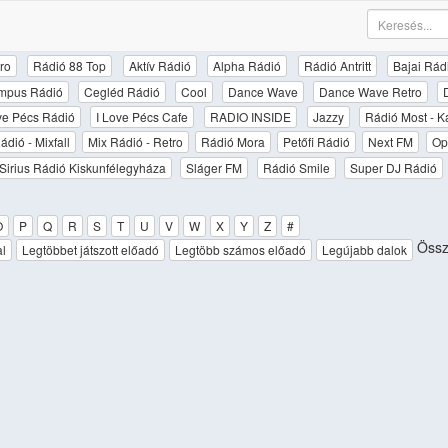
ro
Rádió 88 Top
Aktív Rádió
Alpha Rádió
Rádió Antritt
Bajai Rád
mpus Rádió
Cegléd Rádió
Cool
Dance Wave
Dance Wave Retro
ove Pécs Rádió
I Love Pécs Cafe
RADIO INSIDE
Jazzy
Rádió Most - K
ádió - Mixfall
Mix Rádió - Retro
Rádió Mora
Petőfi Rádió
Next FM
Op
Sirius Rádió Kiskunfélegyháza
Sláger FM
Rádió Smile
Super DJ Rádió
O
P
Q
R
S
T
U
V
W
X
Y
Z
#
Össz
al
Legtöbbet játszott előadó
Legtöbb számos előadó
Legújabb dalok