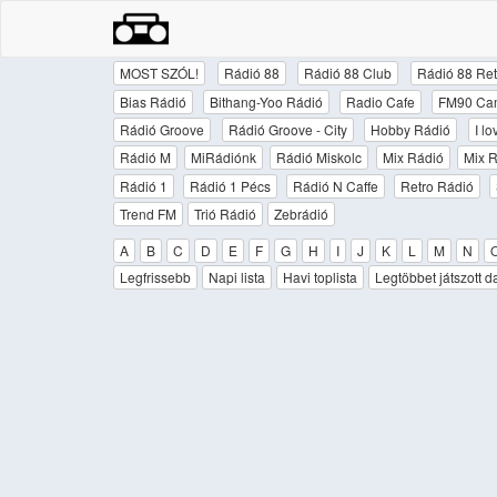
MOST SZÓL!
Rádió 88
Rádió 88 Club
Rádió 88 Ret
Bias Rádió
Bithang-Yoo Rádió
Radio Cafe
FM90 Ca
Rádió Groove
Rádió Groove - City
Hobby Rádió
I l
Rádió M
MiRádiónk
Rádió Miskolc
Mix Rádió
Mix R
Rádió 1
Rádió 1 Pécs
Rádió N Caffe
Retro Rádió
Trend FM
Trió Rádió
Zebrádió
A
B
C
D
E
F
G
H
I
J
K
L
M
N
Legfrissebb
Napi lista
Havi toplista
Legtöbbet játszott d