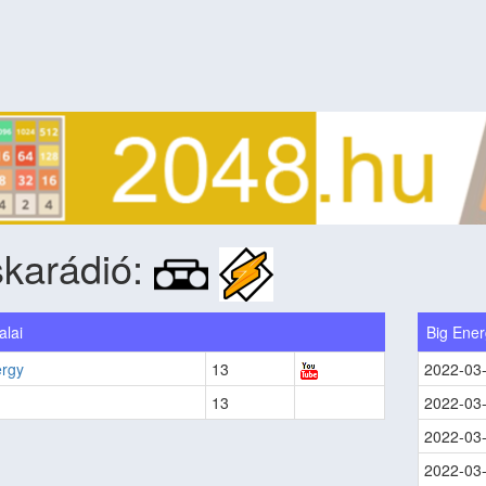
karádió:
alai
Big Ene
ergy
13
2022-03
13
2022-03
2022-03
2022-03