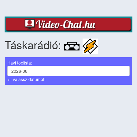
Táskarádió:
Havi toplista:
← válassz dátumot!