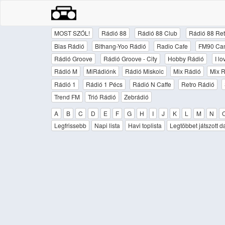
MOST SZÓL!
Rádió 88
Rádió 88 Club
Rádió 88 Ret
Bias Rádió
Bithang-Yoo Rádió
Radio Cafe
FM90 Ca
Rádió Groove
Rádió Groove - City
Hobby Rádió
I l
Rádió M
MiRádiónk
Rádió Miskolc
Mix Rádió
Mix R
Rádió 1
Rádió 1 Pécs
Rádió N Caffe
Retro Rádió
Trend FM
Trió Rádió
Zebrádió
A
B
C
D
E
F
G
H
I
J
K
L
M
N
Legfrissebb
Napi lista
Havi toplista
Legtöbbet játszott d