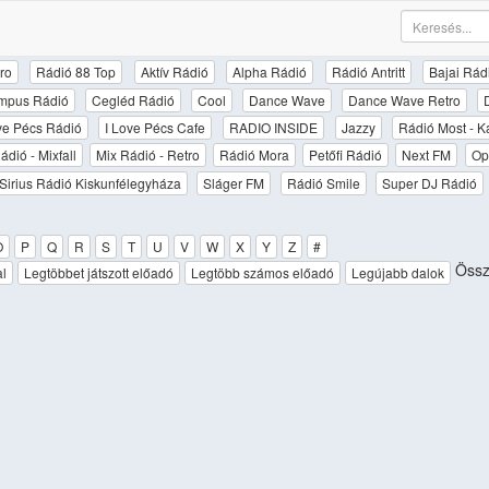
ro
Rádió 88 Top
Aktív Rádió
Alpha Rádió
Rádió Antritt
Bajai Rád
mpus Rádió
Cegléd Rádió
Cool
Dance Wave
Dance Wave Retro
ove Pécs Rádió
I Love Pécs Cafe
RADIO INSIDE
Jazzy
Rádió Most - K
ádió - Mixfall
Mix Rádió - Retro
Rádió Mora
Petőfi Rádió
Next FM
Op
Sirius Rádió Kiskunfélegyháza
Sláger FM
Rádió Smile
Super DJ Rádió
O
P
Q
R
S
T
U
V
W
X
Y
Z
#
Össz
al
Legtöbbet játszott előadó
Legtöbb számos előadó
Legújabb dalok