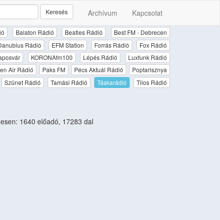
Keresés
Archívum
Kapcsolat
ió
Balaton Rádió
Beatles Rádió
Best FM - Debrecen
Danubius Rádió
EFM Station
Forrás Rádió
Fox Rádió
aposvár
KORONAfm100
Lépés Rádió
Luxfunk Rádió
en Air Rádió
Paks FM
Pécs Aktuál Rádió
Poptarisznya
Szünet Rádió
Tamási Rádió
Táskarádió
Tilos Rádió
esen: 1640 előadó, 17283 dal