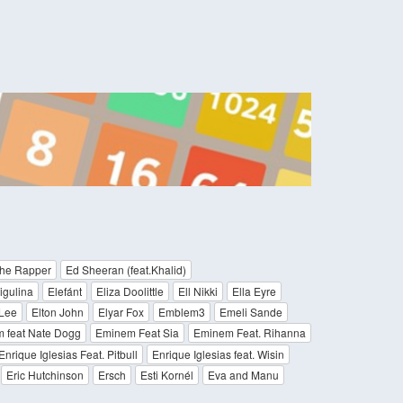
the Rapper
Ed Sheeran (feat.Khalid)
igulina
Elefánt
Eliza Doolittle
Ell Nikki
Ella Eyre
 Lee
Elton John
Elyar Fox
Emblem3
Emeli Sande
 feat Nate Dogg
Eminem Feat Sia
Eminem Feat. Rihanna
Enrique Iglesias Feat. Pitbull
Enrique Iglesias feat. Wisin
Eric Hutchinson
Ersch
Esti Kornél
Eva and Manu