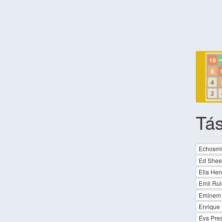
Tás
Echosmi
Ed Sheer
Ella He
Emil Rul
Eminem 
Enrique 
Éva Pre