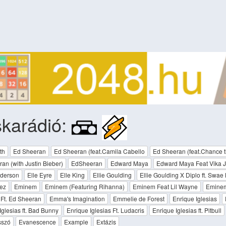
karádió:
th
Ed Sheeran
Ed Sheeran (feat.Camila Cabello
Ed Sheeran (feat.Chance 
an (with Justin Bieber)
EdSheeran
Edward Maya
Edward Maya Feat Vika J
nderson
Elle Eyre
Elle King
Ellie Goulding
Ellie Goulding X Diplo ft. Swae
ez
Eminem
Eminem (Featuring Rihanna)
Eminem Feat Lil Wayne
Eminem
Ft. Ed Sheeran
Emma's Imagination
Emmelie de Forest
Enrique Iglesias
Iglesias ft. Bad Bunny
Enrique Iglesias Ft. Ludacris
Enrique Iglesias ft. Pitbull
sszó
Evanescence
Example
Extázis