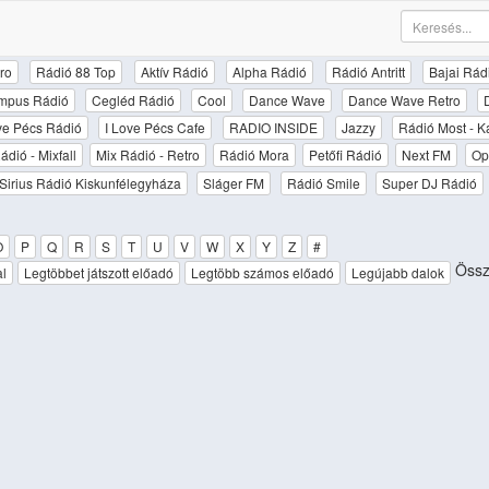
ro
Rádió 88 Top
Aktív Rádió
Alpha Rádió
Rádió Antritt
Bajai Rád
mpus Rádió
Cegléd Rádió
Cool
Dance Wave
Dance Wave Retro
ove Pécs Rádió
I Love Pécs Cafe
RADIO INSIDE
Jazzy
Rádió Most - K
ádió - Mixfall
Mix Rádió - Retro
Rádió Mora
Petőfi Rádió
Next FM
Op
Sirius Rádió Kiskunfélegyháza
Sláger FM
Rádió Smile
Super DJ Rádió
O
P
Q
R
S
T
U
V
W
X
Y
Z
#
Össz
al
Legtöbbet játszott előadó
Legtöbb számos előadó
Legújabb dalok