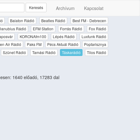
Keresés
Archívum
Kapcsolat
ió
Balaton Rádió
Beatles Rádió
Best FM - Debrecen
Danubius Rádió
EFM Station
Forrás Rádió
Fox Rádió
aposvár
KORONAfm100
Lépés Rádió
Luxfunk Rádió
en Air Rádió
Paks FM
Pécs Aktuál Rádió
Poptarisznya
Szünet Rádió
Tamási Rádió
Táskarádió
Tilos Rádió
esen: 1640 előadó, 17283 dal