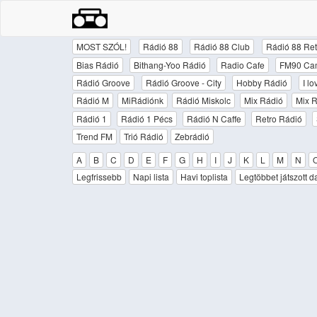
MOST SZÓL!
Rádió 88
Rádió 88 Club
Rádió 88 Ret
Bias Rádió
Bithang-Yoo Rádió
Radio Cafe
FM90 Ca
Rádió Groove
Rádió Groove - City
Hobby Rádió
I l
Rádió M
MiRádiónk
Rádió Miskolc
Mix Rádió
Mix R
Rádió 1
Rádió 1 Pécs
Rádió N Caffe
Retro Rádió
Trend FM
Trió Rádió
Zebrádió
A
B
C
D
E
F
G
H
I
J
K
L
M
N
Legfrissebb
Napi lista
Havi toplista
Legtöbbet játszott d