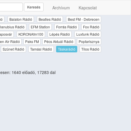
Keresés
Archívum
Kapcsolat
ió
Balaton Rádió
Beatles Rádió
Best FM - Debrecen
Danubius Rádió
EFM Station
Forrás Rádió
Fox Rádió
aposvár
KORONAfm100
Lépés Rádió
Luxfunk Rádió
en Air Rádió
Paks FM
Pécs Aktuál Rádió
Poptarisznya
Szünet Rádió
Tamási Rádió
Táskarádió
Tilos Rádió
esen: 1640 előadó, 17283 dal