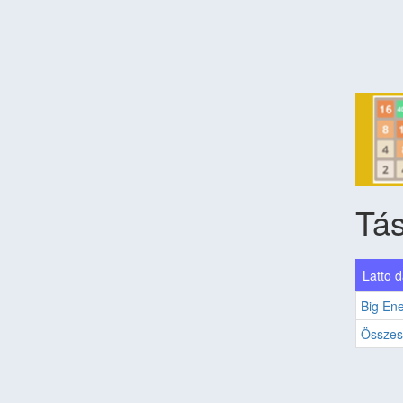
Tás
Latto d
Big En
Összes