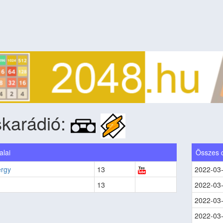
karádió:
alai
Összes 
ergy
13
2022-03
13
2022-03
2022-03
2022-03