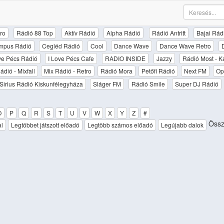
ro
Rádió 88 Top
Aktív Rádió
Alpha Rádió
Rádió Antritt
Bajai Rád
mpus Rádió
Cegléd Rádió
Cool
Dance Wave
Dance Wave Retro
ove Pécs Rádió
I Love Pécs Cafe
RADIO INSIDE
Jazzy
Rádió Most - K
ádió - Mixfall
Mix Rádió - Retro
Rádió Mora
Petőfi Rádió
Next FM
Op
Sirius Rádió Kiskunfélegyháza
Sláger FM
Rádió Smile
Super DJ Rádió
O
P
Q
R
S
T
U
V
W
X
Y
Z
#
Össz
al
Legtöbbet játszott előadó
Legtöbb számos előadó
Legújabb dalok