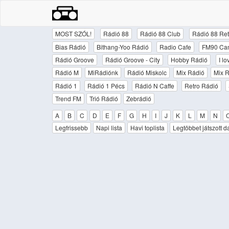
MOST SZÓL!
Rádió 88
Rádió 88 Club
Rádió 88 Ret
Bias Rádió
Bithang-Yoo Rádió
Radio Cafe
FM90 Ca
Rádió Groove
Rádió Groove - City
Hobby Rádió
I l
Rádió M
MiRádiónk
Rádió Miskolc
Mix Rádió
Mix R
Rádió 1
Rádió 1 Pécs
Rádió N Caffe
Retro Rádió
Trend FM
Trió Rádió
Zebrádió
A
B
C
D
E
F
G
H
I
J
K
L
M
N
Legfrissebb
Napi lista
Havi toplista
Legtöbbet játszott d