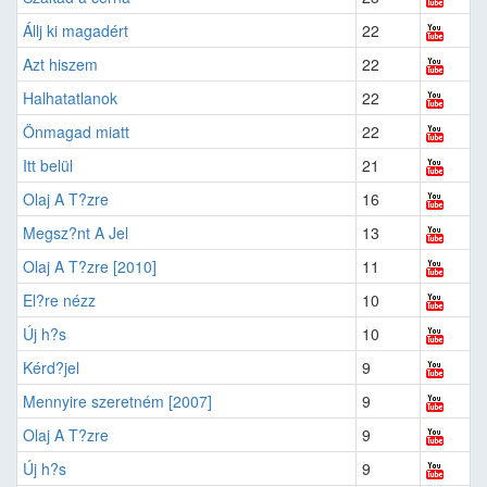
Állj ki magadért
22
Azt hiszem
22
Halhatatlanok
22
Önmagad miatt
22
Itt belül
21
Olaj A T?zre
16
Megsz?nt A Jel
13
Olaj A T?zre [2010]
11
El?re nézz
10
Új h?s
10
Kérd?jel
9
Mennyire szeretném [2007]
9
Olaj A T?zre
9
Új h?s
9