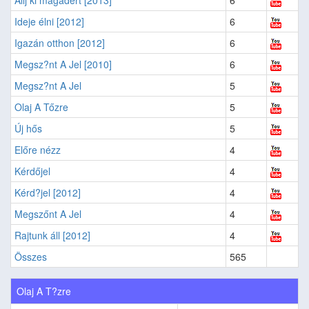
Ideje élni [2012]
6
Igazán otthon [2012]
6
Megsz?nt A Jel [2010]
6
Megsz?nt A Jel
5
Olaj A Tőzre
5
Új hős
5
Előre nézz
4
Kérdőjel
4
Kérd?jel [2012]
4
Megszőnt A Jel
4
Rajtunk áll [2012]
4
Összes
565
Olaj A T?zre