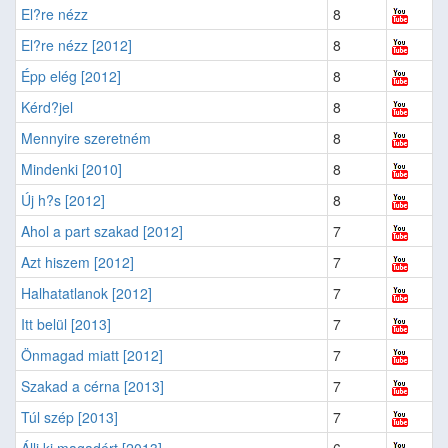
El?re nézz
8
El?re nézz [2012]
8
Épp elég [2012]
8
Kérd?jel
8
Mennyire szeretném
8
Mindenki [2010]
8
Új h?s [2012]
8
Ahol a part szakad [2012]
7
Azt hiszem [2012]
7
Halhatatlanok [2012]
7
Itt belül [2013]
7
Önmagad miatt [2012]
7
Szakad a cérna [2013]
7
Túl szép [2013]
7
Állj ki magadért [2013]
6