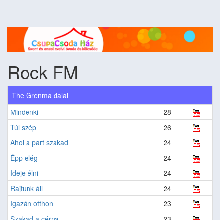
Rock FM
The Grenma dalai
Mindenki
28
Túl szép
26
Ahol a part szakad
24
Épp elég
24
Ideje élni
24
Rajtunk áll
24
Igazán otthon
23
Szakad a cérna
23