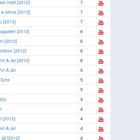
d miatt [2012]
7
 a cérna [2013]
7
p [2013]
7
 magadért [2013]
6
lni [2012]
6
otthon [2012]
6
t A Jel [2010]
6
nt A Jel
5
Tőzre
5
5
ézz
4
l
4
l [2012]
4
nt A Jel
4
 áll [2012]
4