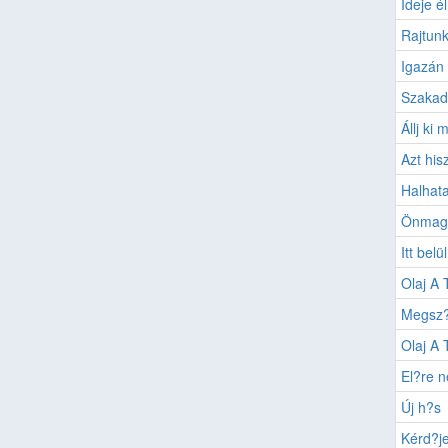
Ideje él
Rajtunk
Igazán 
Szakad
Állj ki
Azt hi
Halhata
Önmaga
Itt belül
Olaj A 
Megsz?
Olaj A 
El?re n
Új h?s
Kérd?je