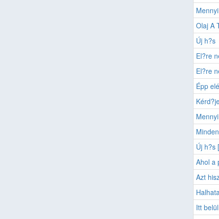
Mennyi
Olaj A 
Új h?s
El?re n
El?re n
Épp elé
Kérd?je
Mennyi
Mindenk
Új h?s 
Ahol a 
Azt his
Halhata
Itt belü