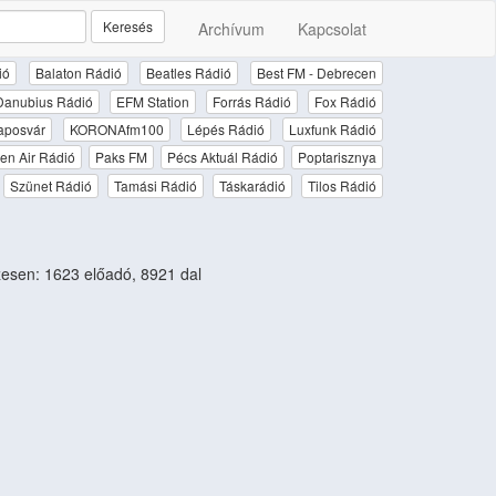
Keresés
Archívum
Kapcsolat
ió
Balaton Rádió
Beatles Rádió
Best FM - Debrecen
Danubius Rádió
EFM Station
Forrás Rádió
Fox Rádió
aposvár
KORONAfm100
Lépés Rádió
Luxfunk Rádió
en Air Rádió
Paks FM
Pécs Aktuál Rádió
Poptarisznya
Szünet Rádió
Tamási Rádió
Táskarádió
Tilos Rádió
sen: 1623 előadó, 8921 dal