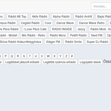
ro
Rádió 88 Top
Aktív Rádió
Alpha Rádió
Rádió Antritt
Bajai Rád
mpus Rádió
Cegléd Rádió
Cool
Dance Wave
Dance Wave Retro
ove Pécs Rádió
I Love Pécs Cafe
RADIO INSIDE
Jazzy
Rádió Most - K
ádió - Mixfall
Mix Rádió - Retro
Rádió Mora
Petőfi Rádió
Next FM
Op
Sirius Rádió Kiskunfélegyháza
Sláger FM
Rádió Smile
Super DJ Rádió
O
P
Q
R
S
T
U
V
W
X
Y
Z
#
Össze
al
Legtöbbet játszott előadó
Legtöbb számos előadó
Legújabb dalok