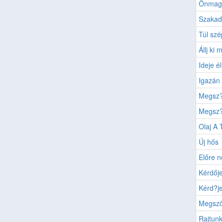
Önmaga
Szakad
Túl szé
Állj ki
Ideje é
Igazán 
Megsz?n
Megsz?
Olaj A 
Új hős
Előre n
Kérdője
Kérd?je
Megsző
Rajtunk