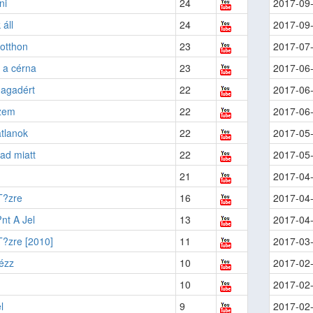
ni
24
2017-09
 áll
24
2017-09
otthon
23
2017-07
 a cérna
23
2017-06
 magadért
22
2017-06
szem
22
2017-06
tlanok
22
2017-05
d miatt
22
2017-05
21
2017-04
T?zre
16
2017-04
nt A Jel
13
2017-04
T?zre [2010]
11
2017-03
ézz
10
2017-02
10
2017-02
l
9
2017-02