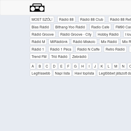
MOST SZÓL!
Rádió 88
Rádió 88 Club
Rádió 88 Ret
Bias Rádió
Bithang-Yoo Rádió
Radio Cafe
FM90 Ca
Rádió Groove
Rádió Groove - City
Hobby Rádió
I l
Rádió M
MiRádiónk
Rádió Miskolc
Mix Rádió
Mix R
Rádió 1
Rádió 1 Pécs
Rádió N Caffe
Retro Rádió
Trend FM
Trió Rádió
Zebrádió
A
B
C
D
E
F
G
H
I
J
K
L
M
N
Legfrissebb
Napi lista
Havi toplista
Legtöbbet játszott d