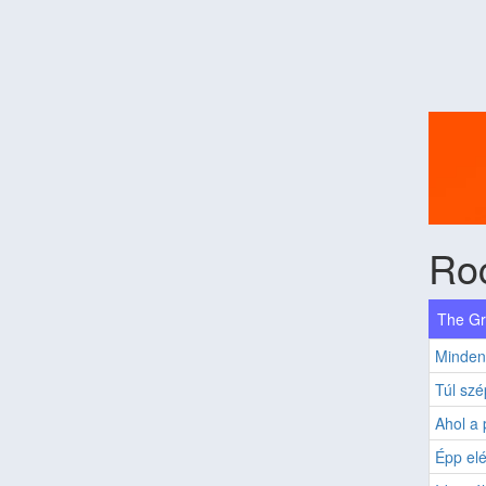
Ro
The Gr
Minden
Túl szé
Ahol a 
Épp el