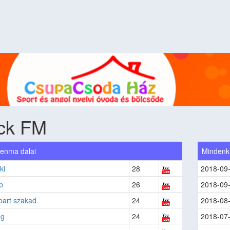
ck FM
enma dalai
Mindenk
ki
28
2018-09
p
26
2018-09
part szakad
24
2018-08
ég
24
2018-07