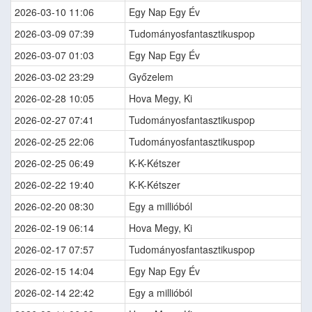
2026-03-10 11:06
Egy Nap Egy Év
2026-03-09 07:39
Tudományosfantasztikuspop
2026-03-07 01:03
Egy Nap Egy Év
2026-03-02 23:29
Győzelem
2026-02-28 10:05
Hova Megy, Ki
2026-02-27 07:41
Tudományosfantasztikuspop
2026-02-25 22:06
Tudományosfantasztikuspop
2026-02-25 06:49
K-K-Kétszer
2026-02-22 19:40
K-K-Kétszer
2026-02-20 08:30
Egy a millióból
2026-02-19 06:14
Hova Megy, Ki
2026-02-17 07:57
Tudományosfantasztikuspop
2026-02-15 14:04
Egy Nap Egy Év
2026-02-14 22:42
Egy a millióból