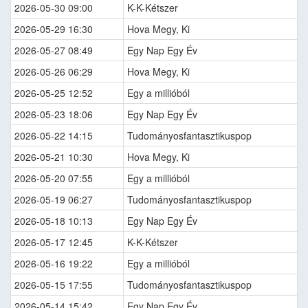
2026-05-30 09:00
K-K-Kétszer
2026-05-29 16:30
Hova Megy, Ki
2026-05-27 08:49
Egy Nap Egy Év
2026-05-26 06:29
Hova Megy, Ki
2026-05-25 12:52
Egy a millióból
2026-05-23 18:06
Egy Nap Egy Év
2026-05-22 14:15
Tudományosfantasztikuspop
2026-05-21 10:30
Hova Megy, Ki
2026-05-20 07:55
Egy a millióból
2026-05-19 06:27
Tudományosfantasztikuspop
2026-05-18 10:13
Egy Nap Egy Év
2026-05-17 12:45
K-K-Kétszer
2026-05-16 19:22
Egy a millióból
2026-05-15 17:55
Tudományosfantasztikuspop
2026-05-14 15:42
Egy Nap Egy Év