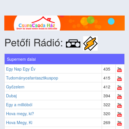
Petőfi Rádió:
Supernem dalai
Egy Nap Egy Év
435
Tudományosfantasztikuspop
415
Győzelem
412
Dubaj
394
Egy a millióból
322
Hova megy, ki?
320
Hova Megy, Ki
269