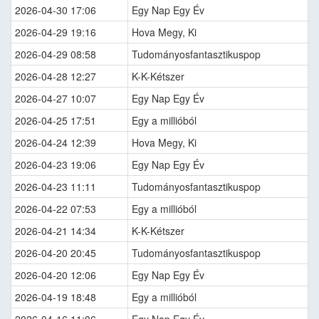
2026-04-30 17:06
Egy Nap Egy Év
2026-04-29 19:16
Hova Megy, Ki
2026-04-29 08:58
Tudományosfantasztikuspop
2026-04-28 12:27
K-K-Kétszer
2026-04-27 10:07
Egy Nap Egy Év
2026-04-25 17:51
Egy a millióból
2026-04-24 12:39
Hova Megy, Ki
2026-04-23 19:06
Egy Nap Egy Év
2026-04-23 11:11
Tudományosfantasztikuspop
2026-04-22 07:53
Egy a millióból
2026-04-21 14:34
K-K-Kétszer
2026-04-20 20:45
Tudományosfantasztikuspop
2026-04-20 12:06
Egy Nap Egy Év
2026-04-19 18:48
Egy a millióból