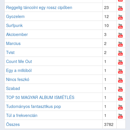
Reggelig táncolni egy rossz cipőben
23
Gyozelem
12
Surfpunk
10
Akcioember
3
Marcius
2
Tvist
2
Count Me Out
1
Egy a millóból
1
Nincs feszkó
1
Szabad
1
TOP 50 MAGYAR ALBUM ISMÉTLÉS
1
Tudományos fantasztikus pop
1
Túl a frekvencián
1
Összes
3782