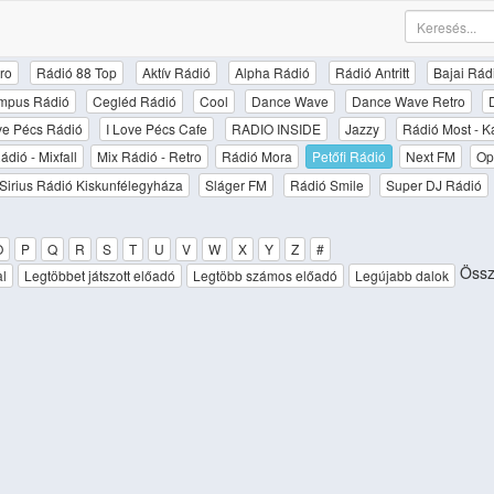
ro
Rádió 88 Top
Aktív Rádió
Alpha Rádió
Rádió Antritt
Bajai Rád
mpus Rádió
Cegléd Rádió
Cool
Dance Wave
Dance Wave Retro
ove Pécs Rádió
I Love Pécs Cafe
RADIO INSIDE
Jazzy
Rádió Most - K
ádió - Mixfall
Mix Rádió - Retro
Rádió Mora
Petőfi Rádió
Next FM
Op
Sirius Rádió Kiskunfélegyháza
Sláger FM
Rádió Smile
Super DJ Rádió
O
P
Q
R
S
T
U
V
W
X
Y
Z
#
Össz
al
Legtöbbet játszott előadó
Legtöbb számos előadó
Legújabb dalok