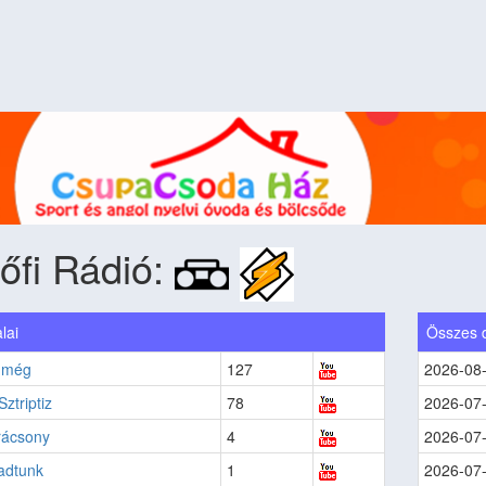
őfi Rádió:
lai
Összes 
 még
127
2026-08
ztriptiz
78
2026-07
arácsony
4
2026-07
adtunk
1
2026-07