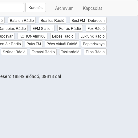
Keresés
Archívum
Kapcsolat
ió
Balaton Rádió
Beatles Rádió
Best FM - Debrecen
Danubius Rádió
EFM Station
Forrás Rádió
Fox Rádió
aposvár
KORONAfm100
Lépés Rádió
Luxfunk Rádió
en Air Rádió
Paks FM
Pécs Aktuál Rádió
Poptarisznya
Szünet Rádió
Tamási Rádió
Táskarádió
Tilos Rádió
esen: 18849 előadó, 39618 dal