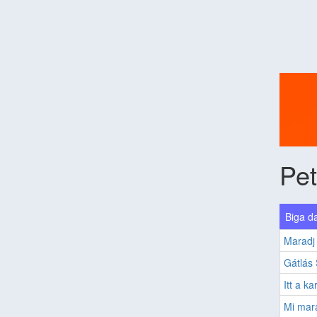
Pet
Biga da
Maradj
Gátlás S
Itt a k
Mi mar