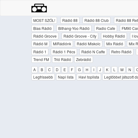
MOST SZÓL!
Rádió 88
Rádió 88 Club
Rádió 88 Ret
Bias Rádió
Bithang-Yoo Rádió
Radio Cafe
FM90 Ca
Rádió Groove
Rádió Groove - City
Hobby Rádió
I l
Rádió M
MiRádiónk
Rádió Miskolc
Mix Rádió
Mix R
Rádió 1
Rádió 1 Pécs
Rádió N Caffe
Retro Rádió
Trend FM
Trió Rádió
Zebrádió
A
B
C
D
E
F
G
H
I
J
K
L
M
N
Legfrissebb
Napi lista
Havi toplista
Legtöbbet játszott d