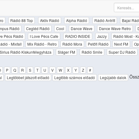
ro
Rádió 88 Top
Aktív Rádió
Alpha Rádió
Rádió Antritt
Bajai Rád
mpus Rádió
Cegléd Rádió
Cool
Dance Wave
Dance Wave Retro
ove Pécs Rádió
I Love Pécs Cafe
RADIO INSIDE
Jazzy
Rádió Most - K
ádió - Mixfall
Mix Rádió - Retro
Rádió Mora
Petőfi Rádió
Next FM
Op
Sirius Rádió Kiskunfélegyháza
Sláger FM
Rádió Smile
Super DJ Rádió
O
P
Q
R
S
T
U
V
W
X
Y
Z
#
Össz
al
Legtöbbet játszott előadó
Legtöbb számos előadó
Legújabb dalok