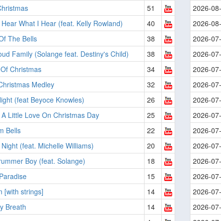
Christmas
51
2026-08
Hear What I Hear (feat. Kelly Rowland)
40
2026-08
f The Bells
38
2026-07
ud Family (Solange feat. Destiny's Child)
38
2026-07
 Of Christmas
34
2026-07
 Christmas Medley
32
2026-07
Night (feat Beyoce Knowles)
26
2026-07
A Little Love On Christmas Day
25
2026-07
m Bells
22
2026-07
 Night (feat. Michelle Williams)
20
2026-07
Drummer Boy (feat. Solange)
18
2026-07
Paradise
15
2026-07
 [with strings]
14
2026-07
y Breath
14
2026-07