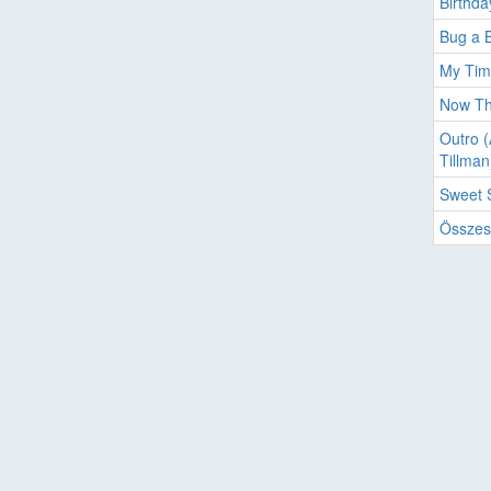
Birthda
Bug a 
My Tim
Now Th
Outro (
Tillman
Sweet 
Összes