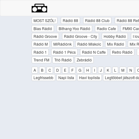
MOST SZÓL!
Rádió 88
Rádió 88 Club
Rádió 88 Ret
Bias Rádió
Bithang-Yoo Rádió
Radio Cafe
FM90 Ca
Rádió Groove
Rádió Groove - City
Hobby Rádió
I l
Rádió M
MiRádiónk
Rádió Miskolc
Mix Rádió
Mix R
Rádió 1
Rádió 1 Pécs
Rádió N Caffe
Retro Rádió
Trend FM
Trió Rádió
Zebrádió
A
B
C
D
E
F
G
H
I
J
K
L
M
N
Legfrissebb
Napi lista
Havi toplista
Legtöbbet játszott d