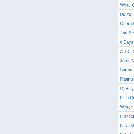
White 
Do You 
Opera O
The Pro
8 Days
A 'DC'
Silent 
Spread 
Platinu
O' Holy
Little 
Winter 
Emotion
Lose M