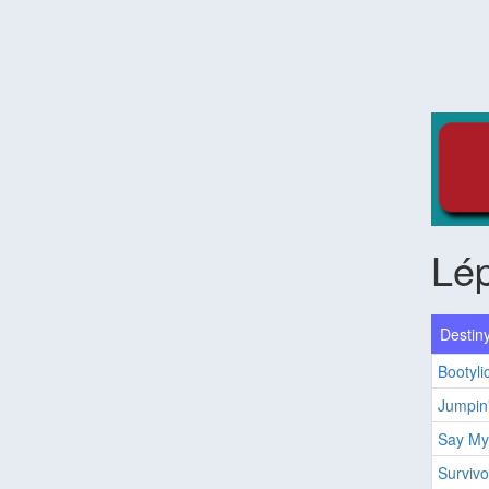
Lé
Destiny
Bootyli
Jumpin'
Say M
Survivo