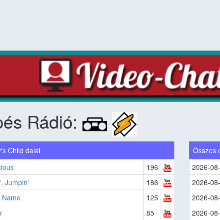
pés Rádió:
's Child dalai
Összes 
cious
196
2026-08
, Jumpin'
186
2026-08
y Name
125
2026-08
r
85
2026-08