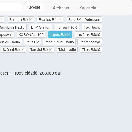
Keresés
Archívum
Kapcsolat
ió
Balaton Rádió
Beatles Rádió
Best FM - Debrecen
Danubius Rádió
EFM Station
Forrás Rádió
Fox Rádió
aposvár
KORONAfm100
Lépés Rádió
Luxfunk Rádió
en Air Rádió
Paks FM
Pécs Aktuál Rádió
Poptarisznya
Szünet Rádió
Tamási Rádió
Táskarádió
Tilos Rádió
esen: 11059 előadó, 203080 dal