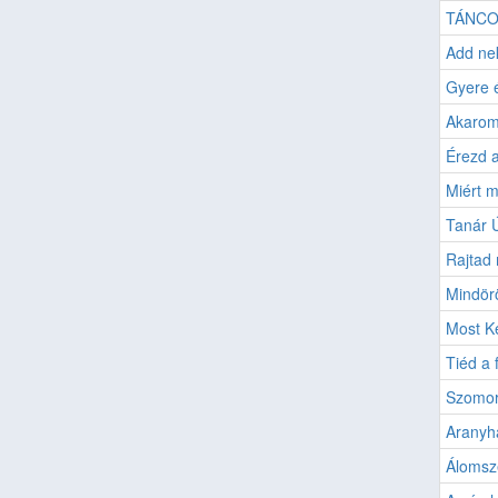
TÁNCO
Add nek
Gyere 
Akarom
Érezd a
Miért m
Tanár 
Rajtad 
Mindörö
Most K
Tiéd a 
Szomor
Aranyh
Álomsz