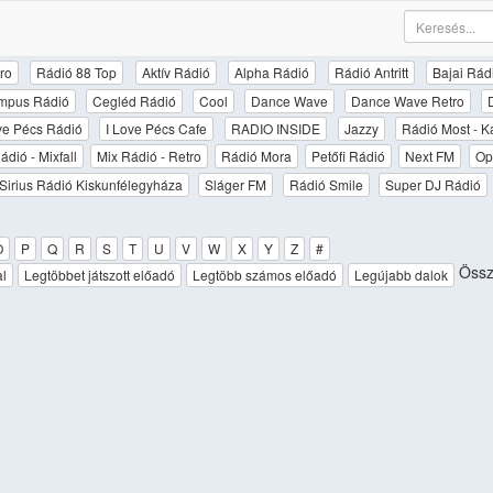
ro
Rádió 88 Top
Aktív Rádió
Alpha Rádió
Rádió Antritt
Bajai Rád
mpus Rádió
Cegléd Rádió
Cool
Dance Wave
Dance Wave Retro
ove Pécs Rádió
I Love Pécs Cafe
RADIO INSIDE
Jazzy
Rádió Most - K
ádió - Mixfall
Mix Rádió - Retro
Rádió Mora
Petőfi Rádió
Next FM
Op
Sirius Rádió Kiskunfélegyháza
Sláger FM
Rádió Smile
Super DJ Rádió
O
P
Q
R
S
T
U
V
W
X
Y
Z
#
Össz
al
Legtöbbet játszott előadó
Legtöbb számos előadó
Legújabb dalok