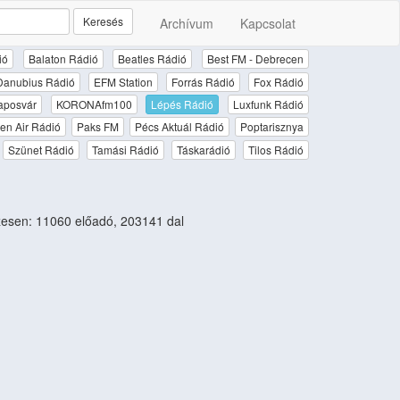
Keresés
Archívum
Kapcsolat
ió
Balaton Rádió
Beatles Rádió
Best FM - Debrecen
Danubius Rádió
EFM Station
Forrás Rádió
Fox Rádió
aposvár
KORONAfm100
Lépés Rádió
Luxfunk Rádió
en Air Rádió
Paks FM
Pécs Aktuál Rádió
Poptarisznya
Szünet Rádió
Tamási Rádió
Táskarádió
Tilos Rádió
esen: 11060 előadó, 203141 dal