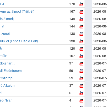
LJ
170
2026-08
em az álmod (?rült éj)
167
2026-08
és álmodj
149
2026-08
 ?t
144
2026-08
 zenét
138
2026-08
úlik el (Lépés Rádió Edit)
130
2026-08
Úr
120
2026-08
múlik
107
2026-08
kké tart...
97
2026-07
ell Eldöntenem
59
2026-07
f?szerep
59
2026-07
ú Alkalom
37
2026-07
al
6
2026-07
ép Nyár
4
2026-07