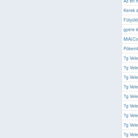
Az én 
Kerek a
Fütyülö
gyere é
MiA(C)r
Pókem
?g Vel
?g Vel
?g Vel
?g Vel
?g Vel
?g Vel
?g Vel
?g Vel
?g Vel