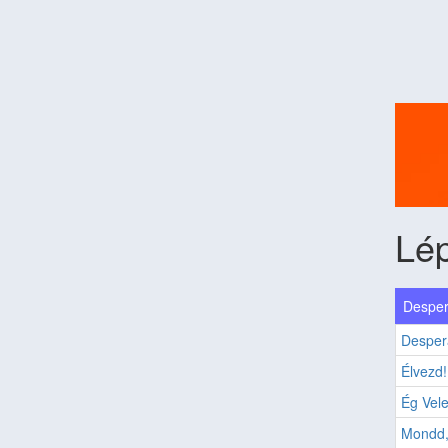
Lé
Desper
Desper
Élvezd!
Ég Vel
Mondd, 