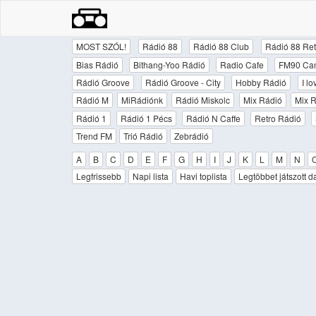
MOST SZÓL!
Rádió 88
Rádió 88 Club
Rádió 88 Ret
Bias Rádió
Bithang-Yoo Rádió
Radio Cafe
FM90 Ca
Rádió Groove
Rádió Groove - City
Hobby Rádió
I l
Rádió M
MiRádiónk
Rádió Miskolc
Mix Rádió
Mix R
Rádió 1
Rádió 1 Pécs
Rádió N Caffe
Retro Rádió
Trend FM
Trió Rádió
Zebrádió
A
B
C
D
E
F
G
H
I
J
K
L
M
N
Legfrissebb
Napi lista
Havi toplista
Legtöbbet játszott d