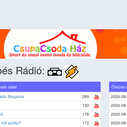
pés Rádió:
ado dalai
Összes 
ado Megamix
289
2026-08
193
2026-08
ed
178
2026-08
mit szólsz?
172
2026-08