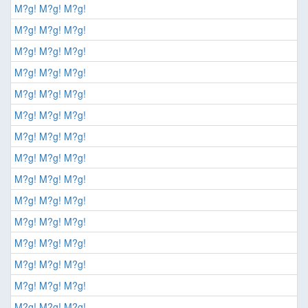
M?g! M?g! M?g!
M?g! M?g! M?g!
M?g! M?g! M?g!
M?g! M?g! M?g!
M?g! M?g! M?g!
M?g! M?g! M?g!
M?g! M?g! M?g!
M?g! M?g! M?g!
M?g! M?g! M?g!
M?g! M?g! M?g!
M?g! M?g! M?g!
M?g! M?g! M?g!
M?g! M?g! M?g!
M?g! M?g! M?g!
M?g! M?g! M?g!