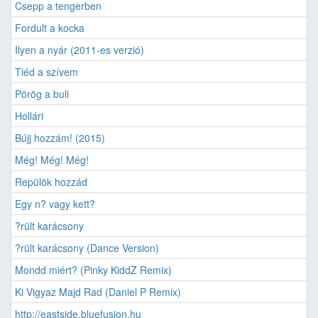
Csepp a tengerben
Fordult a kocka
Ilyen a nyár (2011-es verzió)
Tiéd a szívem
Pörög a buli
Hollári
Bújj hozzám! (2015)
Még! Még! Még!
Repülök hozzád
Egy n? vagy kett?
?rült karácsony
?rült karácsony (Dance Version)
Mondd miért? (Pinky KiddZ Remix)
Ki Vigyaz Majd Rad (Daniel P Remix)
http://eastside.bluefusion.hu