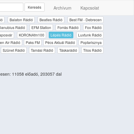
Keresés
Archívum
Kapcsolat
ió
Balaton Rádió
Beatles Rádió
Best FM - Debrecen
Danubius Rádió
EFM Station
Forrás Rádió
Fox Rádió
aposvár
KORONAfm100
Lépés Rádió
Luxfunk Rádió
en Air Rádió
Paks FM
Pécs Aktuál Rádió
Poptarisznya
Szünet Rádió
Tamási Rádió
Táskarádió
Tilos Rádió
esen: 11058 előadó, 203057 dal