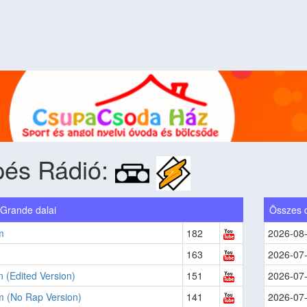
pés Rádió:
 Grande dalai
Összes 
m
182
2026-08
163
2026-07
n (Edited Version)
151
2026-07
m (No Rap Version)
141
2026-07