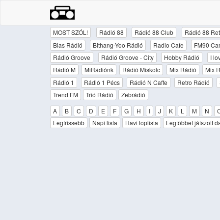
MOST SZÓL!
Rádió 88
Rádió 88 Club
Rádió 88 Ret
Bias Rádió
Bithang-Yoo Rádió
Radio Cafe
FM90 Ca
Rádió Groove
Rádió Groove - City
Hobby Rádió
I l
Rádió M
MiRádiónk
Rádió Miskolc
Mix Rádió
Mix R
Rádió 1
Rádió 1 Pécs
Rádió N Caffe
Retro Rádió
Trend FM
Trió Rádió
Zebrádió
A
B
C
D
E
F
G
H
I
J
K
L
M
N
Legfrissebb
Napi lista
Havi toplista
Legtöbbet játszott d