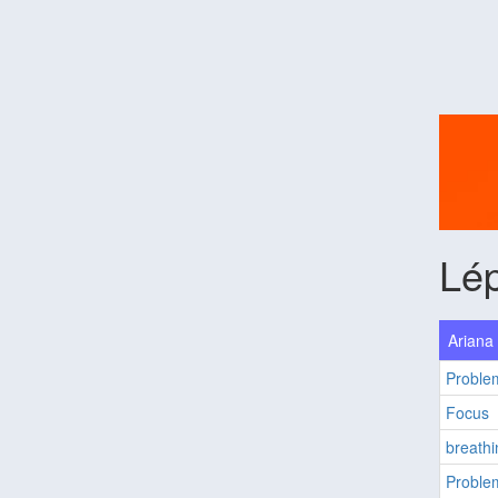
Lé
Ariana
Proble
Focus
breathi
Proble