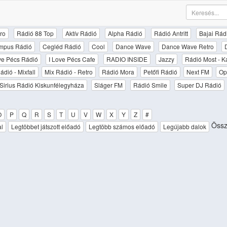
ro
Rádió 88 Top
Aktív Rádió
Alpha Rádió
Rádió Antritt
Bajai Rád
mpus Rádió
Cegléd Rádió
Cool
Dance Wave
Dance Wave Retro
ove Pécs Rádió
I Love Pécs Cafe
RADIO INSIDE
Jazzy
Rádió Most - K
ádió - Mixfall
Mix Rádió - Retro
Rádió Mora
Petőfi Rádió
Next FM
Op
Sirius Rádió Kiskunfélegyháza
Sláger FM
Rádió Smile
Super DJ Rádió
O
P
Q
R
S
T
U
V
W
X
Y
Z
#
Össz
al
Legtöbbet játszott előadó
Legtöbb számos előadó
Legújabb dalok