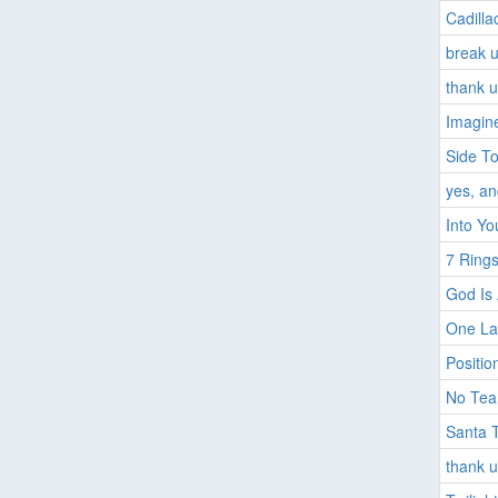
Cadilla
break u
thank u
Imagin
Side To
yes, an
Into Yo
7 Rings
God Is
One La
Positio
No Tear
Santa T
thank u