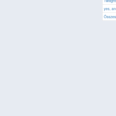
Twiligh
yes, a
Összes