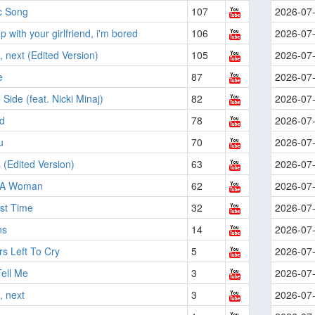
c Song
107
2026-07
p with your girlfriend, i'm bored
106
2026-07
, next (Edited Version)
105
2026-07
e
87
2026-07
 Side (feat. Nicki Minaj)
82
2026-07
d
78
2026-07
u
70
2026-07
 (Edited Version)
63
2026-07
 A Woman
62
2026-07
st Time
32
2026-07
ns
14
2026-07
s Left To Cry
5
2026-07
ell Me
3
2026-07
, next
3
2026-07