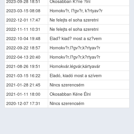
2023-09-28 18:51
Okosabban K?ne ?lni
2023-03-15 08:08
Homokv?r, l?gv?r, k?rtyav?r
2022-12-01 17:47
Ne felejts el soha szeretni
2022-11-11 10:31
Ne felejts el soha szeretni
2022-10-04 19:48
Elad? kiad? most a sz?vem
2022-09-22 18:57
Homokv?r.l?gv?r,k?rtyav?r
2022-04-13 20:40
Homokv?r.l?gv?r,k?rtyav?r
2021-08-26 19:51
Homokvár.légvár,kártyavár
2021-03-15 16:22
Eladó, kiadó most a szívem
2021-01-28 21:45
Nincs szerencsém
2021-01-11 18:00
Okosabban Kéne Élni
2020-12-07 17:31
Nincs szerencsém