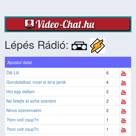
Lépés Rádió:
Apostol dalai
Dili-Lili
6
Gondolatban most is arra jarok
4
Hol egy dallam
2
Ne felejts el soha szeretni
2
Nincs szerencsém
2
?lom volt csup?n
1
?lom volt csup?n
1