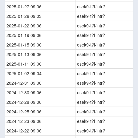
2025-01-27 09:06
esek9-t?l-intr?
2025-01-26 09:03
esek9-t?l-intr?
2025-01-22 09:06
esek9-t?l-intr?
2025-01-19 09:06
esek9-t?l-intr?
2025-01-15 09:06
esek9-t?l-intr?
2025-01-13 09:06
esek9-t?l-intr?
2025-01-11 09:06
esek9-t?l-intr?
2025-01-02 09:04
esek9-t?l-intr?
2024-12-31 09:06
esek9-t?l-intr?
2024-12-30 09:06
esek9-t?l-intr?
2024-12-28 09:06
esek9-t?l-intr?
2024-12-25 09:06
esek9-t?l-intr?
2024-12-23 09:06
esek9-t?l-intr?
2024-12-22 09:06
esek9-t?l-intr?