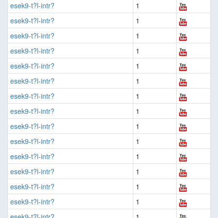
esek9-t?l-intr?
1
esek9-t?l-intr?
1
esek9-t?l-intr?
1
esek9-t?l-intr?
1
esek9-t?l-intr?
1
esek9-t?l-intr?
1
esek9-t?l-intr?
1
esek9-t?l-intr?
1
esek9-t?l-intr?
1
esek9-t?l-intr?
1
esek9-t?l-intr?
1
esek9-t?l-intr?
1
esek9-t?l-intr?
1
esek9-t?l-intr?
1
esek9-t?l-intr?
1