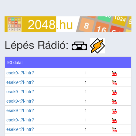
Lépés Rádió:
90 dalai
esek9-t?l-intr?
1
esek9-t?l-intr?
1
esek9-t?l-intr?
1
esek9-t?l-intr?
1
esek9-t?l-intr?
1
esek9-t?l-intr?
1
esek9-t?l-intr?
1