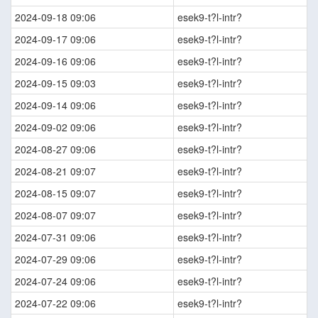
2024-09-18 09:06
esek9-t?l-intr?
2024-09-17 09:06
esek9-t?l-intr?
2024-09-16 09:06
esek9-t?l-intr?
2024-09-15 09:03
esek9-t?l-intr?
2024-09-14 09:06
esek9-t?l-intr?
2024-09-02 09:06
esek9-t?l-intr?
2024-08-27 09:06
esek9-t?l-intr?
2024-08-21 09:07
esek9-t?l-intr?
2024-08-15 09:07
esek9-t?l-intr?
2024-08-07 09:07
esek9-t?l-intr?
2024-07-31 09:06
esek9-t?l-intr?
2024-07-29 09:06
esek9-t?l-intr?
2024-07-24 09:06
esek9-t?l-intr?
2024-07-22 09:06
esek9-t?l-intr?