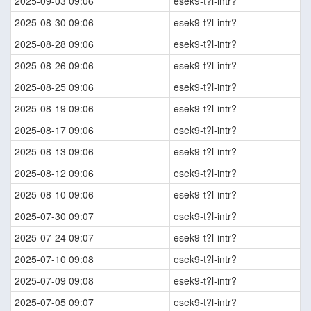
2025-09-03 09:06
esek9-t?l-intr?
2025-08-30 09:06
esek9-t?l-intr?
2025-08-28 09:06
esek9-t?l-intr?
2025-08-26 09:06
esek9-t?l-intr?
2025-08-25 09:06
esek9-t?l-intr?
2025-08-19 09:06
esek9-t?l-intr?
2025-08-17 09:06
esek9-t?l-intr?
2025-08-13 09:06
esek9-t?l-intr?
2025-08-12 09:06
esek9-t?l-intr?
2025-08-10 09:06
esek9-t?l-intr?
2025-07-30 09:07
esek9-t?l-intr?
2025-07-24 09:07
esek9-t?l-intr?
2025-07-10 09:08
esek9-t?l-intr?
2025-07-09 09:08
esek9-t?l-intr?
2025-07-05 09:07
esek9-t?l-intr?