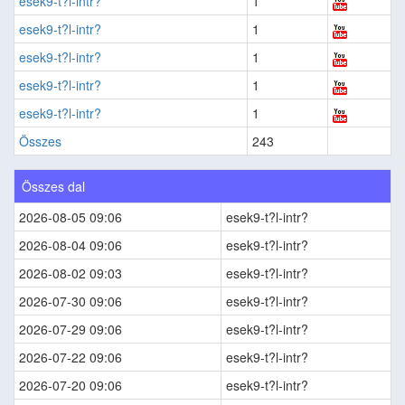
esek9-t?l-intr?
1
esek9-t?l-intr?
1
esek9-t?l-intr?
1
esek9-t?l-intr?
1
esek9-t?l-intr?
1
Összes
243
Összes dal
2026-08-05 09:06
esek9-t?l-intr?
2026-08-04 09:06
esek9-t?l-intr?
2026-08-02 09:03
esek9-t?l-intr?
2026-07-30 09:06
esek9-t?l-intr?
2026-07-29 09:06
esek9-t?l-intr?
2026-07-22 09:06
esek9-t?l-intr?
2026-07-20 09:06
esek9-t?l-intr?