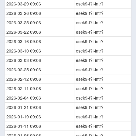
2026-03-29 09:06
esek9-t?l-intr?
2026-03-26 09:06
esek9-t?l-intr?
2026-03-25 09:06
esek9-t?l-intr?
2026-03-22 09:06
esek9-t?l-intr?
2026-03-16 09:06
esek9-t?l-intr?
2026-03-10 09:06
esek9-t?l-intr?
2026-03-03 09:06
esek9-t?l-intr?
2026-02-25 09:06
esek9-t?l-intr?
2026-02-12 09:06
esek9-t?l-intr?
2026-02-11 09:06
esek9-t?l-intr?
2026-02-04 09:06
esek9-t?l-intr?
2026-01-21 09:06
esek9-t?l-intr?
2026-01-19 09:06
esek9-t?l-intr?
2026-01-11 09:06
esek9-t?l-intr?
2026-01-06 09:06
esek9-t?l-intr?