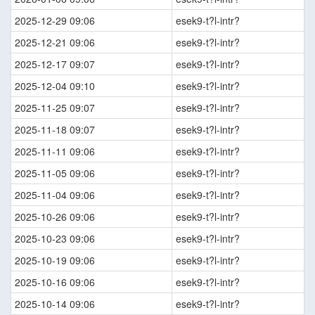
2025-12-29 09:06
esek9-t?l-intr?
2025-12-21 09:06
esek9-t?l-intr?
2025-12-17 09:07
esek9-t?l-intr?
2025-12-04 09:10
esek9-t?l-intr?
2025-11-25 09:07
esek9-t?l-intr?
2025-11-18 09:07
esek9-t?l-intr?
2025-11-11 09:06
esek9-t?l-intr?
2025-11-05 09:06
esek9-t?l-intr?
2025-11-04 09:06
esek9-t?l-intr?
2025-10-26 09:06
esek9-t?l-intr?
2025-10-23 09:06
esek9-t?l-intr?
2025-10-19 09:06
esek9-t?l-intr?
2025-10-16 09:06
esek9-t?l-intr?
2025-10-14 09:06
esek9-t?l-intr?