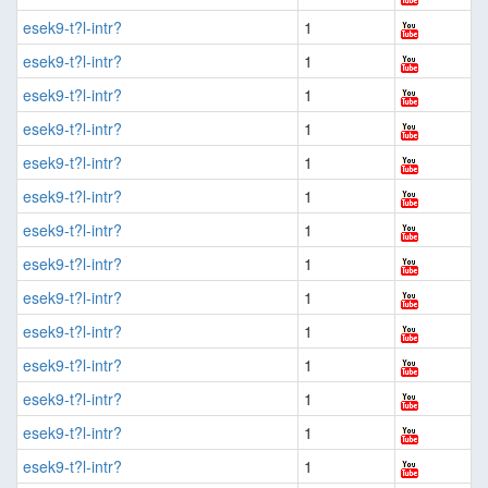
esek9-t?l-intr?
1
esek9-t?l-intr?
1
esek9-t?l-intr?
1
esek9-t?l-intr?
1
esek9-t?l-intr?
1
esek9-t?l-intr?
1
esek9-t?l-intr?
1
esek9-t?l-intr?
1
esek9-t?l-intr?
1
esek9-t?l-intr?
1
esek9-t?l-intr?
1
esek9-t?l-intr?
1
esek9-t?l-intr?
1
esek9-t?l-intr?
1