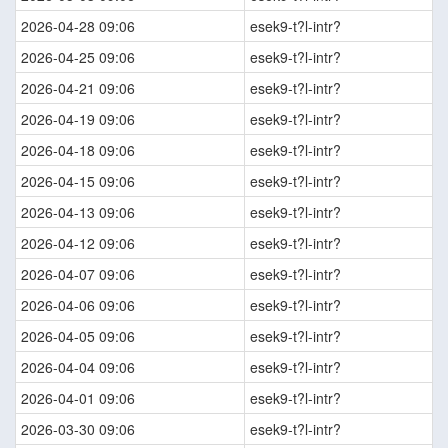
2026-04-28 09:06
esek9-t?l-intr?
2026-04-25 09:06
esek9-t?l-intr?
2026-04-21 09:06
esek9-t?l-intr?
2026-04-19 09:06
esek9-t?l-intr?
2026-04-18 09:06
esek9-t?l-intr?
2026-04-15 09:06
esek9-t?l-intr?
2026-04-13 09:06
esek9-t?l-intr?
2026-04-12 09:06
esek9-t?l-intr?
2026-04-07 09:06
esek9-t?l-intr?
2026-04-06 09:06
esek9-t?l-intr?
2026-04-05 09:06
esek9-t?l-intr?
2026-04-04 09:06
esek9-t?l-intr?
2026-04-01 09:06
esek9-t?l-intr?
2026-03-30 09:06
esek9-t?l-intr?