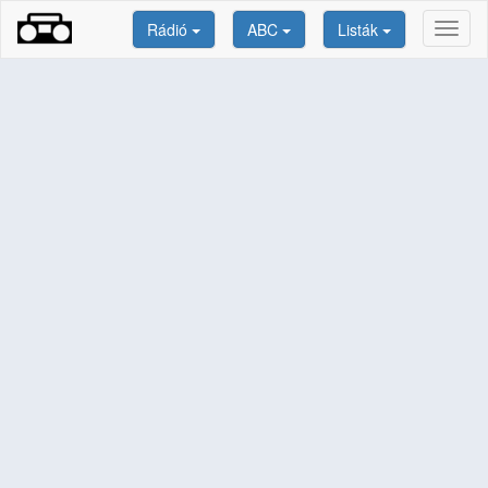
Rádió
ABC
Listák
Toggl
naviga