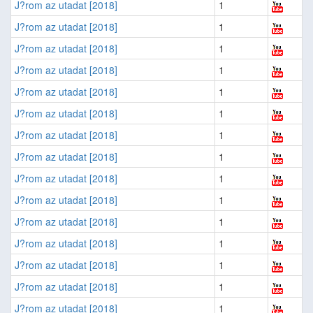
J?rom az utadat [2018]
1
J?rom az utadat [2018]
1
J?rom az utadat [2018]
1
J?rom az utadat [2018]
1
J?rom az utadat [2018]
1
J?rom az utadat [2018]
1
J?rom az utadat [2018]
1
J?rom az utadat [2018]
1
J?rom az utadat [2018]
1
J?rom az utadat [2018]
1
J?rom az utadat [2018]
1
J?rom az utadat [2018]
1
J?rom az utadat [2018]
1
J?rom az utadat [2018]
1
J?rom az utadat [2018]
1