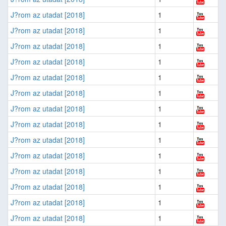
J?rom az utadat [2018]
1
J?rom az utadat [2018]
1
J?rom az utadat [2018]
1
J?rom az utadat [2018]
1
J?rom az utadat [2018]
1
J?rom az utadat [2018]
1
J?rom az utadat [2018]
1
J?rom az utadat [2018]
1
J?rom az utadat [2018]
1
J?rom az utadat [2018]
1
J?rom az utadat [2018]
1
J?rom az utadat [2018]
1
J?rom az utadat [2018]
1
J?rom az utadat [2018]
1