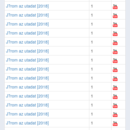
J?rom az utadat [2018]
1
J?rom az utadat [2018]
1
J?rom az utadat [2018]
1
J?rom az utadat [2018]
1
J?rom az utadat [2018]
1
J?rom az utadat [2018]
1
J?rom az utadat [2018]
1
J?rom az utadat [2018]
1
J?rom az utadat [2018]
1
J?rom az utadat [2018]
1
J?rom az utadat [2018]
1
J?rom az utadat [2018]
1
J?rom az utadat [2018]
1
J?rom az utadat [2018]
1