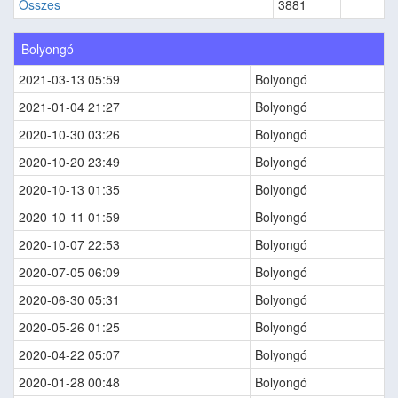
Összes
3881
Bolyongó
2021-03-13 05:59
Bolyongó
2021-01-04 21:27
Bolyongó
2020-10-30 03:26
Bolyongó
2020-10-20 23:49
Bolyongó
2020-10-13 01:35
Bolyongó
2020-10-11 01:59
Bolyongó
2020-10-07 22:53
Bolyongó
2020-07-05 06:09
Bolyongó
2020-06-30 05:31
Bolyongó
2020-05-26 01:25
Bolyongó
2020-04-22 05:07
Bolyongó
2020-01-28 00:48
Bolyongó