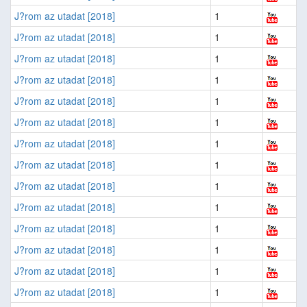
J?rom az utadat [2018]
1
J?rom az utadat [2018]
1
J?rom az utadat [2018]
1
J?rom az utadat [2018]
1
J?rom az utadat [2018]
1
J?rom az utadat [2018]
1
J?rom az utadat [2018]
1
J?rom az utadat [2018]
1
J?rom az utadat [2018]
1
J?rom az utadat [2018]
1
J?rom az utadat [2018]
1
J?rom az utadat [2018]
1
J?rom az utadat [2018]
1
J?rom az utadat [2018]
1