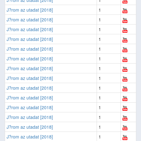
J?rom az utadat [2018]
1
J?rom az utadat [2018]
1
J?rom az utadat [2018]
1
J?rom az utadat [2018]
1
J?rom az utadat [2018]
1
J?rom az utadat [2018]
1
J?rom az utadat [2018]
1
J?rom az utadat [2018]
1
J?rom az utadat [2018]
1
J?rom az utadat [2018]
1
J?rom az utadat [2018]
1
J?rom az utadat [2018]
1
J?rom az utadat [2018]
1
J?rom az utadat [2018]
1
J?rom az utadat [2018]
1