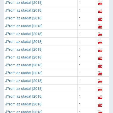
J?rom az utadat [2018]
1
J?rom az utadat [2018]
1
J?rom az utadat [2018]
1
J?rom az utadat [2018]
1
J?rom az utadat [2018]
1
J?rom az utadat [2018]
1
J?rom az utadat [2018]
1
J?rom az utadat [2018]
1
J?rom az utadat [2018]
1
J?rom az utadat [2018]
1
J?rom az utadat [2018]
1
J?rom az utadat [2018]
1
J?rom az utadat [2018]
1
J?rom az utadat [2018]
1
J?rom az utadat [2018]
1