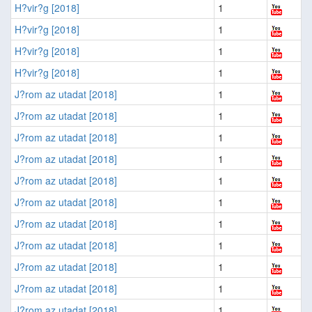
H?vir?g [2018]
1
H?vir?g [2018]
1
H?vir?g [2018]
1
H?vir?g [2018]
1
J?rom az utadat [2018]
1
J?rom az utadat [2018]
1
J?rom az utadat [2018]
1
J?rom az utadat [2018]
1
J?rom az utadat [2018]
1
J?rom az utadat [2018]
1
J?rom az utadat [2018]
1
J?rom az utadat [2018]
1
J?rom az utadat [2018]
1
J?rom az utadat [2018]
1
J?rom az utadat [2018]
1