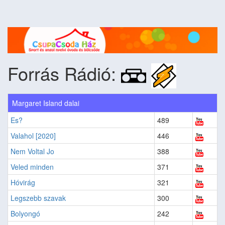
Forrás Rádió:
Margaret Island dalai
Es?
489
Valahol [2020]
446
Nem Voltal Jo
388
Veled minden
371
Hóvirág
321
Legszebb szavak
300
Bolyongó
242