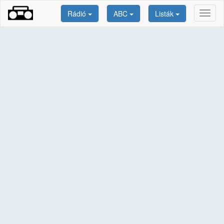
Rádió
ABC
Listák
Toggl
naviga