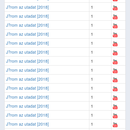
J?rom az utadat [2018]
1
J?rom az utadat [2018]
1
J?rom az utadat [2018]
1
J?rom az utadat [2018]
1
J?rom az utadat [2018]
1
J?rom az utadat [2018]
1
J?rom az utadat [2018]
1
J?rom az utadat [2018]
1
J?rom az utadat [2018]
1
J?rom az utadat [2018]
1
J?rom az utadat [2018]
1
J?rom az utadat [2018]
1
J?rom az utadat [2018]
1
J?rom az utadat [2018]
1