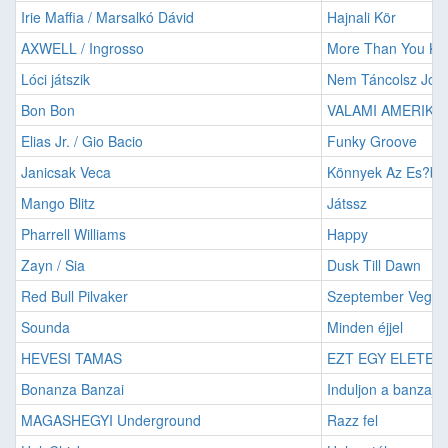
Irie Maffia / Marsalkó Dávid
Hajnali Kör
AXWELL / Ingrosso
More Than You K
Lóci játszik
Nem Táncolsz Job
Bon Bon
VALAMI AMERIKA
Elias Jr. / Gio Bacio
Funky Groove
Janicsak Veca
Könnyek Az Es?be
Mango Blitz
Játssz
Pharrell Williams
Happy
Zayn / Sia
Dusk Till Dawn
Red Bull Pilvaker
Szeptember Vegen
Sounda
Minden éjjel
HEVESI TAMAS
EZT EGY ELETEN 
Bonanza Banzai
Induljon a banzaj
MAGASHEGYI Underground
Razz fel