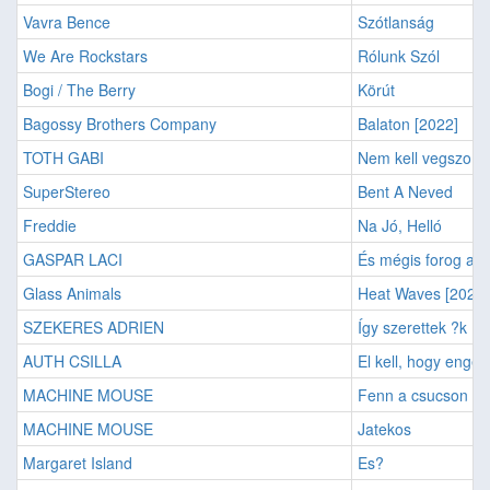
Vavra Bence
Szótlanság
We Are Rockstars
Rólunk Szól
Bogi / The Berry
Körút
Bagossy Brothers Company
Balaton [2022]
TOTH GABI
Nem kell vegszo
SuperStereo
Bent A Neved
Freddie
Na Jó, Helló
GASPAR LACI
És mégis forog a F
Glass Animals
Heat Waves [2021]
SZEKERES ADRIEN
Így szerettek ?k
AUTH CSILLA
El kell, hogy enged
MACHINE MOUSE
Fenn a csucson
MACHINE MOUSE
Jatekos
Margaret Island
Es?