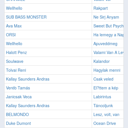
Wellhello
Rakpart
SUB BASS MONSTER
Ne Sirj Anyam
Ava Max
Sweet But Psycho
ORSI
Ha lemegy a Nap
Wellhello
Apuveddmeg
Halott Penz
Valami Van A Lev
Soulwave
Kalandor
Tolvai Reni
Hagylak menni
Kallay Saunders Andras
Csak veled
Veréb Tamás
El?ttem a kép
Janicsak Veca
Labirintus
Kallay Saunders Andras
Táncoljunk
BELMONDO
Lesz, volt, van
Duke Dumont
Ocean Drive