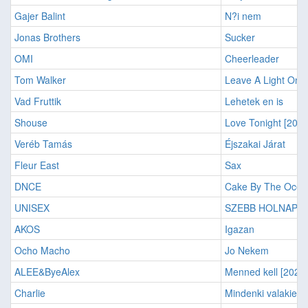
Gajer Balint
N?i nem
Jonas Brothers
Sucker
OMI
Cheerleader
Tom Walker
Leave A Light On
Vad Fruttik
Lehetek en is
Shouse
Love Tonight [2021
Veréb Tamás
Éjszakai Járat
Fleur East
Sax
DNCE
Cake By The Ocea
UNISEX
SZEBB HOLNAP...
AKOS
Igazan
Ocho Macho
Jo Nekem
ALEE&ByeAlex
Menned kell [2022]
Charlie
Mindenki valakie