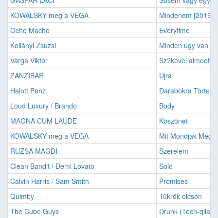
GASPAR LACI
Sosem vagy egyed
KOWALSKY meg a VEGA
Mindenem [2019]
Ocho Macho
Everytime
Kollányi Zsuzsi
Minden úgy van jól
Varga Viktor
Sz?kevel almodta
ZANZIBAR
Ujra
Halott Penz
Darabokra Törted 
Loud Luxury / Brando
Body
MAGNA CUM LAUDE
Köszönet
KOWALSKY meg a VEGA
Mit Mondjak Még
RUZSA MAGDI
Szerelem
Clean Bandit / Demi Lovato
Solo
Calvin Harris / Sam Smith
Promises
Quimby
Tükrök olcsón
The Cube Guys
Drunk (Tech-qila m