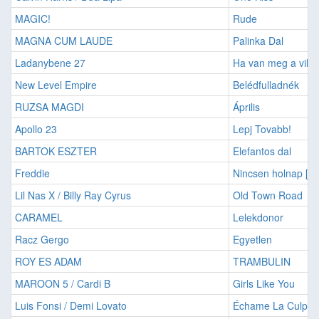
MAGIC!
Rude
MAGNA CUM LAUDE
Palinka Dal
Ladanybene 27
Ha van meg a vila
New Level Empire
Belédfulladnék
RUZSA MAGDI
Április
Apollo 23
Lepj Tovabb!
BARTOK ESZTER
Elefantos dal
Freddie
Nincsen holnap [2
Lil Nas X / Billy Ray Cyrus
Old Town Road
CARAMEL
Lelekdonor
Racz Gergo
Egyetlen
ROY ES ADAM
TRAMBULIN
MAROON 5 / Cardi B
Girls Like You
Luis Fonsi / Demi Lovato
Échame La Culpa (