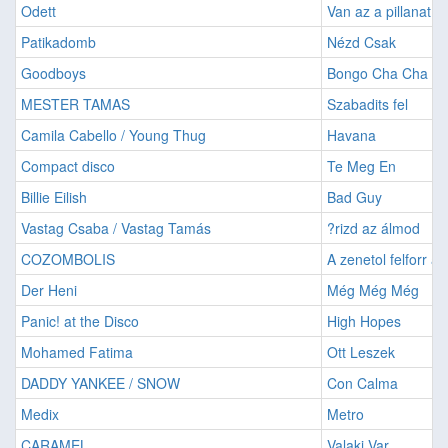
Odett
Van az a pillanat
Patikadomb
Nézd Csak
Goodboys
Bongo Cha Cha Ch
MESTER TAMAS
Szabadits fel
Camila Cabello / Young Thug
Havana
Compact disco
Te Meg En
Billie Eilish
Bad Guy
Vastag Csaba / Vastag Tamás
?rizd az álmod
COZOMBOLIS
A zenetol felforr a
Der Heni
Még Még Még
Panic! at the Disco
High Hopes
Mohamed Fatima
Ott Leszek
DADDY YANKEE / SNOW
Con Calma
Medix
Metro
CARAMEL
Valaki Var