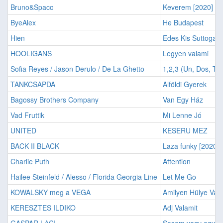
Bruno&Spacc
Keverem [2020]
ByeAlex
He Budapest
Hien
Edes Kis Suttogas
HOOLIGANS
Legyen valami
Sofia Reyes / Jason Derulo / De La Ghetto
1,2,3 (Un, Dos, Tre
TANKCSAPDA
Alföldi Gyerek
Bagossy Brothers Company
Van Egy Ház
Vad Fruttik
Mi Lenne Jó
UNITED
KESERU MEZ
BACK II BLACK
Laza funky [2020]
Charlie Puth
Attention
Hailee Steinfeld / Alesso / Florida Georgia Line
Let Me Go
KOWALSKY meg a VEGA
Amilyen Hülye Vagy
KERESZTES ILDIKO
Adj Valamit