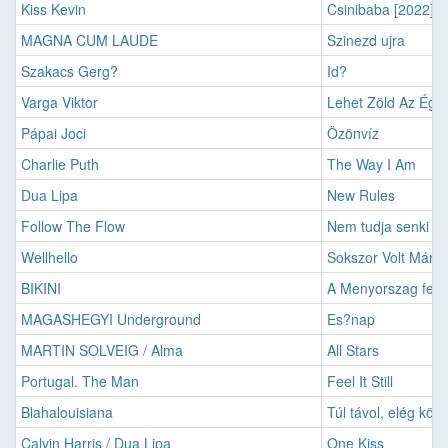
Kiss Kevin
Csinibaba [2022]
MAGNA CUM LAUDE
Szinezd ujra
Szakacs Gerg?
Id?
Varga Viktor
Lehet Zöld Az Ég
Pápai Joci
Özönvíz
Charlie Puth
The Way I Am
Dua Lipa
New Rules
Follow The Flow
Nem tudja senki
Wellhello
Sokszor Volt Már Í
BIKINI
A Menyorszag fele
MAGASHEGYI Underground
Es?nap
MARTIN SOLVEIG / Alma
All Stars
Portugal. The Man
Feel It Still
Blahalouisiana
Túl távol, elég köze
Calvin Harris / Dua Lipa
One Kiss