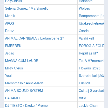
HolyChicks
Holnaptól
Selena Gomez / Marshmello
Wolves
Minelli
Rampampam [202
AKOS
Ujrakezdhetnenk
Deniz
Csoda
ANIMAL CANNIBALS / Ladánybene 27
Valaki kell
EMBEREK
FOROG A FÖLD
Jetlag
Repül az id?
MAGNA CUM LAUDE
Te, A H?merseklet
Miley Cyrus
Flowers [2023]
Youli
Szeretni kell [2020]
Marshmello / Anne-Marie
Friends
ANIMA SOUND SYSTEM
Csinalj Gyereket
CARAMEL
Vizio
DJ TIESTO / Dzeko / Preme
Jackie Chan