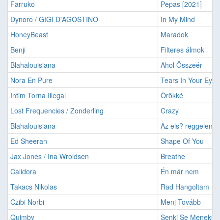
Farruko
Pepas [2021]
Dynoro / GIGI D'AGOSTINO
In My Mind
HoneyBeast
Maradok
Benji
Filteres álmok
Blahalouisiana
Ahol Összeér
Nora En Pure
Tears In Your Eyes
Intim Torna Illegal
Örökké
Lost Frequencies / Zonderling
Crazy
Blahalouisiana
Az els? reggelen
Ed Sheeran
Shape Of You
Jax Jones / Ina Wroldsen
Breathe
Calidora
Én már nem
Takacs Nikolas
Rad Hangoltam
Czibi Norbi
Menj Tovább
Quimby
Senki Se Menekül