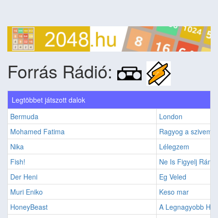
Forrás Rádió:
Legtöbbet játszott dalok
Bermuda
London
Mohamed Fatima
Ragyog a szivem
Nika
Lélegzem
Fish!
Ne Is Figyelj Rám
Der Heni
Eg Veled
Muri Eniko
Keso mar
HoneyBeast
A Legnagyobb H?s