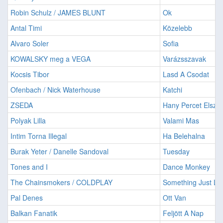
Robin Schulz / JAMES BLUNT
Ok
Antal Timi
Közelebb
Alvaro Soler
Sofia
KOWALSKY meg a VEGA
Varázsszavak
Kocsis Tibor
Lasd A Csodat
Ofenbach / Nick Waterhouse
Katchi
ZSEDA
Hany Percet Elsz
Polyak Lilla
Valami Mas
Intim Torna Illegal
Ha Belehalna
Burak Yeter / Danelle Sandoval
Tuesday
Tones and I
Dance Monkey
The Chainsmokers / COLDPLAY
Something Just Lik
Pal Denes
Ott Van
Balkan Fanatik
Feljött A Nap