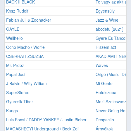
BACK II BLACK
Te vagy az akit a 
Krisz Rudolf
Egyensúly
Fabian Juli & Zoohacker
Jazz & Wine
GAYLE
abcdefu [2021]
Wellhello
Gyere És Táncolj
Ocho Macho / Wolfie
Hiszem azt
CSERHATI ZSUZSA
AKAD AMIT NEM 
Mr. Probz
Waves
Pápai Joci
Origó (Music ID)
J Balvin / Willy William
Mi Gente
SuperStereo
Hotelszoba
Gyurcsik Tibor
Mozi Szelesvaszn
Kungs
Never Going Home
Luis Fonsi / DADDY YANKEE / Justin Bieber
Despacito
MAGASHEGYI Underground / Beck Zoli
Árnyékok