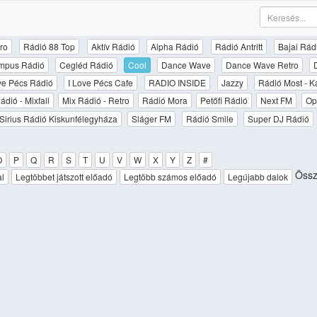
ro
Rádió 88 Top
Aktív Rádió
Alpha Rádió
Rádió Antritt
Bajai Rád
mpus Rádió
Cegléd Rádió
Cool
Dance Wave
Dance Wave Retro
ove Pécs Rádió
I Love Pécs Cafe
RADIO INSIDE
Jazzy
Rádió Most - K
ádió - Mixfall
Mix Rádió - Retro
Rádió Mora
Petőfi Rádió
Next FM
Op
Sirius Rádió Kiskunfélegyháza
Sláger FM
Rádió Smile
Super DJ Rádió
O
P
Q
R
S
T
U
V
W
X
Y
Z
#
Össze
al
Legtöbbet játszott előadó
Legtöbb számos előadó
Legújabb dalok