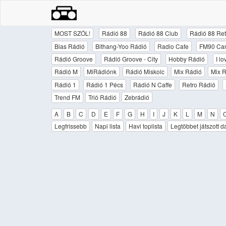
MOST SZÓL!
Rádió 88
Rádió 88 Club
Rádió 88 Ret
Bias Rádió
Bithang-Yoo Rádió
Radio Cafe
FM90 Ca
Rádió Groove
Rádió Groove - City
Hobby Rádió
I l
Rádió M
MiRádiónk
Rádió Miskolc
Mix Rádió
Mix R
Rádió 1
Rádió 1 Pécs
Rádió N Caffe
Retro Rádió
Trend FM
Trió Rádió
Zebrádió
A
B
C
D
E
F
G
H
I
J
K
L
M
N
Legfrissebb
Napi lista
Havi toplista
Legtöbbet játszott d