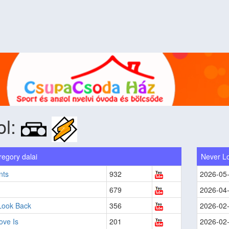
ol:
egory dalai
Never L
nts
932
2026-05
679
2026-04
Look Back
356
2026-02
ove Is
201
2026-02