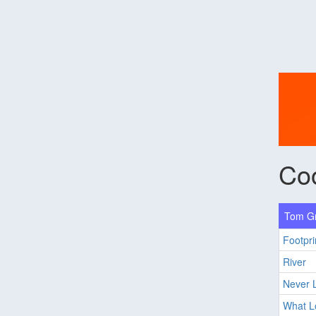
Co
Tom Gr
Footpri
River
Never 
What L