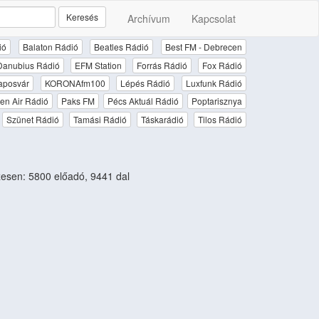
Keresés
Archívum
Kapcsolat
ió
Balaton Rádió
Beatles Rádió
Best FM - Debrecen
Danubius Rádió
EFM Station
Forrás Rádió
Fox Rádió
aposvár
KORONAfm100
Lépés Rádió
Luxfunk Rádió
en Air Rádió
Paks FM
Pécs Aktuál Rádió
Poptarisznya
Szünet Rádió
Tamási Rádió
Táskarádió
Tilos Rádió
sen: 5800 előadó, 9441 dal