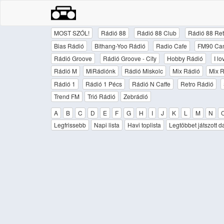
MOST SZÓL!
Rádió 88
Rádió 88 Club
Rádió 88 Ret
Bias Rádió
Bithang-Yoo Rádió
Radio Cafe
FM90 Ca
Rádió Groove
Rádió Groove - City
Hobby Rádió
I l
Rádió M
MiRádiónk
Rádió Miskolc
Mix Rádió
Mix R
Rádió 1
Rádió 1 Pécs
Rádió N Caffe
Retro Rádió
Trend FM
Trió Rádió
Zebrádió
A
B
C
D
E
F
G
H
I
J
K
L
M
N
Legfrissebb
Napi lista
Havi toplista
Legtöbbet játszott d