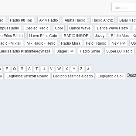
ro
Rádió 88 Top
Aktív Rádió
Alpha Rádió
Rádió Antritt
Bajai Rád
mpus Rádió
Cegléd Rádió
Cool
Dance Wave
Dance Wave Retro
ove Pécs Rádió
I Love Pécs Cafe
RADIO INSIDE
Jazzy
Rádió Most - K
ádió - Mixfall
Mix Rádió - Retro
Rádió Mora
Petőfi Rádió
Next FM
Op
Sirius Rádió Kiskunfélegyháza
Sláger FM
Rádió Smile
Super DJ Rádió
O
P
Q
R
S
T
U
V
W
X
Y
Z
#
Össz
al
Legtöbbet játszott előadó
Legtöbb számos előadó
Legújabb dalok