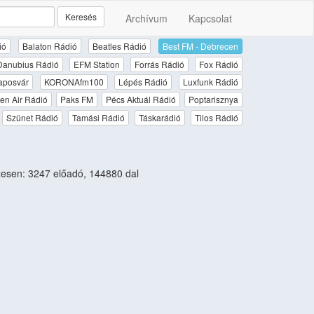
Keresés
Archívum
Kapcsolat
ió
Balaton Rádió
Beatles Rádió
Best FM - Debrecen
Danubius Rádió
EFM Station
Forrás Rádió
Fox Rádió
aposvár
KORONAfm100
Lépés Rádió
Luxfunk Rádió
en Air Rádió
Paks FM
Pécs Aktuál Rádió
Poptarisznya
Szünet Rádió
Tamási Rádió
Táskarádió
Tilos Rádió
esen: 3247 előadó, 144880 dal