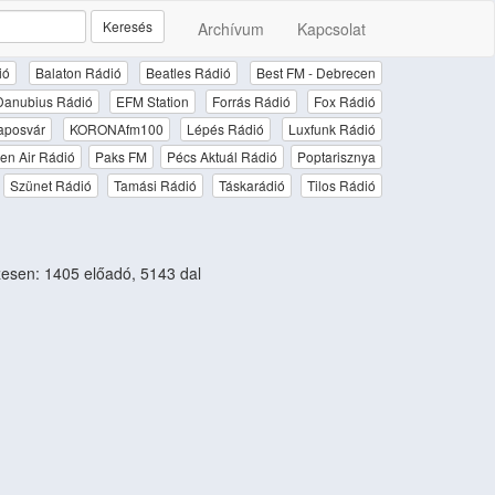
Keresés
Archívum
Kapcsolat
ió
Balaton Rádió
Beatles Rádió
Best FM - Debrecen
Danubius Rádió
EFM Station
Forrás Rádió
Fox Rádió
aposvár
KORONAfm100
Lépés Rádió
Luxfunk Rádió
en Air Rádió
Paks FM
Pécs Aktuál Rádió
Poptarisznya
Szünet Rádió
Tamási Rádió
Táskarádió
Tilos Rádió
sen: 1405 előadó, 5143 dal