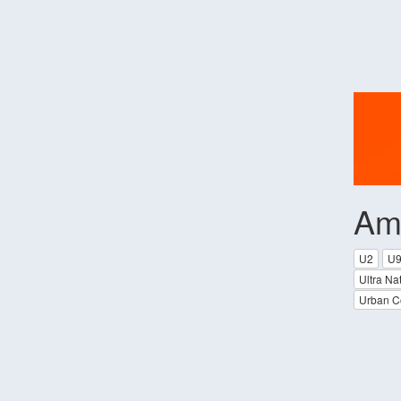
Am
U2
U9
Ultra Na
Urban Co