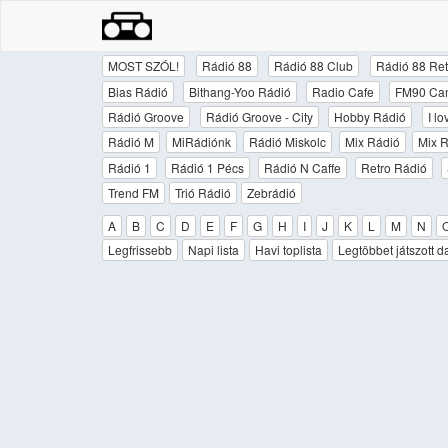
MOST SZÓL!
Rádió 88
Rádió 88 Club
Rádió 88 Ret
Bias Rádió
Bithang-Yoo Rádió
Radio Cafe
FM90 Ca
Rádió Groove
Rádió Groove - City
Hobby Rádió
I l
Rádió M
MiRádiónk
Rádió Miskolc
Mix Rádió
Mix R
Rádió 1
Rádió 1 Pécs
Rádió N Caffe
Retro Rádió
Trend FM
Trió Rádió
Zebrádió
A
B
C
D
E
F
G
H
I
J
K
L
M
N
Legfrissebb
Napi lista
Havi toplista
Legtöbbet játszott d