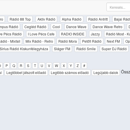
ro
Rádió 88 Top
Aktív Rádió
Alpha Rádió
Rádió Antritt
Bajai Rád
mpus Rádió
Cegléd Rádió
Cool
Dance Wave
Dance Wave Retro
ove Pécs Rádió
I Love Pécs Cafe
RADIO INSIDE
Jazzy
Rádió Most - K
ádió - Mixfall
Mix Rádió - Retro
Rádió Mora
Petőfi Rádió
Next FM
Op
Sirius Rádió Kiskunfélegyháza
Sláger FM
Rádió Smile
Super DJ Rádió
O
P
Q
R
S
T
U
V
W
X
Y
Z
#
Össze
al
Legtöbbet játszott előadó
Legtöbb számos előadó
Legújabb dalok