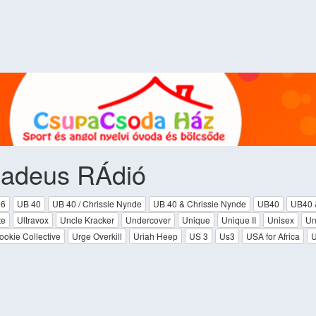
adeus RÁdió
6
UB 40
UB 40 / Chrissie Nynde
UB 40 & Chrissie Nynde
UB40
UB40 
te
Ultravox
Uncle Kracker
Undercover
Unique
Unique II
Unisex
Un
okie Collective
Urge Overkill
Uriah Heep
US 3
Us3
USA for Africa
U