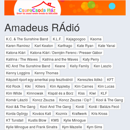
Amadeus RÁdió
K.C. & The Sunshine Band
K.L.F.
Kajagoogoo
Kaoma
Karen Ramirez
Karl Keaton
Karthago
Kate Ryan
Kate Yanai
Katona Klári
Katona Klári / Demjén Ferenc / Presser Gábor
Katrina / The Waves
Katrina and the Waves
Katy Perry
KC And The Sunshine Band
Keane
Kelly Family
Ken Laszlo
Kenny Loggins
Kenny Thomas
Képzelt riport egy amerikai pop fesztiválról
Keresztes Ildikó
KFT
Kid Rock
Kiki
Killers
Kim Appleby
Kim Carnes
Kim Lucas
Kim Wilde
Kimnowak
Kispál és a Borz
Kiss
Kiwi
KLF
Komár László
Koncz Zsuzsa
Koncz Zsuzsa / Cip?
Kool & The Gang
Kool && The Gang
Kool And The Gang
Korál
Korál / Balázs Fecó
Korda György
Kovács Kati
Kozmix
Kraftwerk
Kris Kross
KT Tunstall
Kustis Blow
KWS
Kylie Minogue
Kylie Minogue and Frank Sinatra
Kym Mazelle
Kym Sims