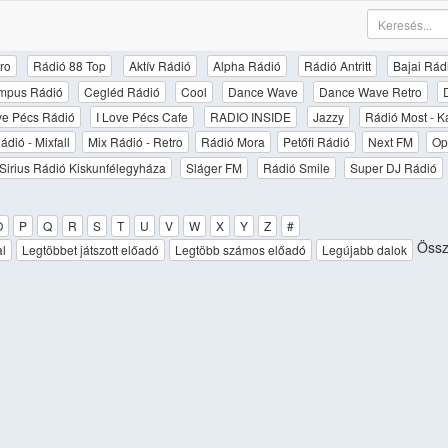
ro
Rádió 88 Top
Aktív Rádió
Alpha Rádió
Rádió Antritt
Bajai Rád
mpus Rádió
Cegléd Rádió
Cool
Dance Wave
Dance Wave Retro
ove Pécs Rádió
I Love Pécs Cafe
RADIO INSIDE
Jazzy
Rádió Most - K
ádió - Mixfall
Mix Rádió - Retro
Rádió Mora
Petőfi Rádió
Next FM
Op
Sirius Rádió Kiskunfélegyháza
Sláger FM
Rádió Smile
Super DJ Rádió
O
P
Q
R
S
T
U
V
W
X
Y
Z
#
Össze
al
Legtöbbet játszott előadó
Legtöbb számos előadó
Legújabb dalok