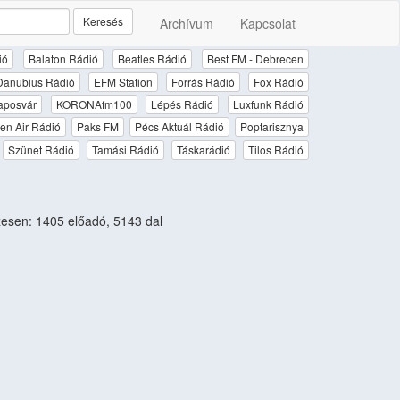
Keresés
Archívum
Kapcsolat
ió
Balaton Rádió
Beatles Rádió
Best FM - Debrecen
Danubius Rádió
EFM Station
Forrás Rádió
Fox Rádió
aposvár
KORONAfm100
Lépés Rádió
Luxfunk Rádió
en Air Rádió
Paks FM
Pécs Aktuál Rádió
Poptarisznya
Szünet Rádió
Tamási Rádió
Táskarádió
Tilos Rádió
sen: 1405 előadó, 5143 dal