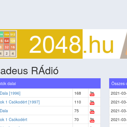
adeus RÁdió
tók dalai
Összes 
Dala [1996]
168
2021-03
ok 1 Csókodért [1997]
110
2021-03
 Dala
75
2021-03
ok 1 Csókodért
70
2021-03