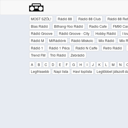
MOST SZÓL!
Rádió 88
Rádió 88 Club
Rádió 88 Ret
Bias Rádió
Bithang-Yoo Rádió
Radio Cafe
FM90 Ca
Rádió Groove
Rádió Groove - City
Hobby Rádió
I l
Rádió M
MiRádiónk
Rádió Miskolc
Mix Rádió
Mix R
Rádió 1
Rádió 1 Pécs
Rádió N Caffe
Retro Rádió
Trend FM
Trió Rádió
Zebrádió
A
B
C
D
E
F
G
H
I
J
K
L
M
N
Legfrissebb
Napi lista
Havi toplista
Legtöbbet játszott d