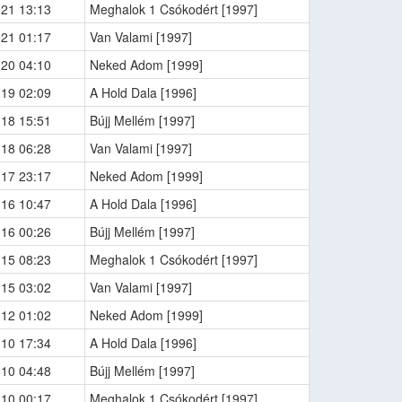
-21 13:13
Meghalok 1 Csókodért [1997]
-21 01:17
Van Valami [1997]
-20 04:10
Neked Adom [1999]
-19 02:09
A Hold Dala [1996]
-18 15:51
Bújj Mellém [1997]
-18 06:28
Van Valami [1997]
-17 23:17
Neked Adom [1999]
-16 10:47
A Hold Dala [1996]
-16 00:26
Bújj Mellém [1997]
-15 08:23
Meghalok 1 Csókodért [1997]
-15 03:02
Van Valami [1997]
-12 01:02
Neked Adom [1999]
-10 17:34
A Hold Dala [1996]
-10 04:48
Bújj Mellém [1997]
-10 00:17
Meghalok 1 Csókodért [1997]