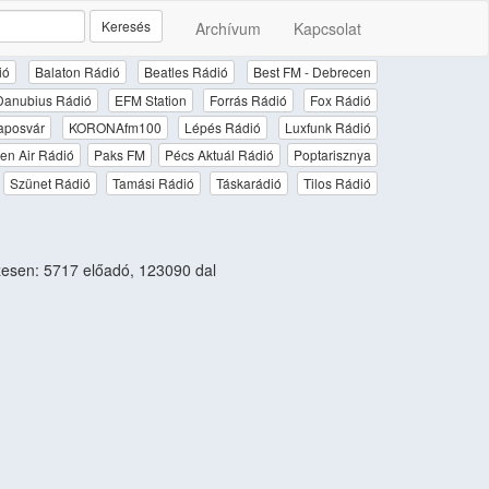
Keresés
Archívum
Kapcsolat
ió
Balaton Rádió
Beatles Rádió
Best FM - Debrecen
Danubius Rádió
EFM Station
Forrás Rádió
Fox Rádió
aposvár
KORONAfm100
Lépés Rádió
Luxfunk Rádió
en Air Rádió
Paks FM
Pécs Aktuál Rádió
Poptarisznya
Szünet Rádió
Tamási Rádió
Táskarádió
Tilos Rádió
esen: 5717 előadó, 123090 dal