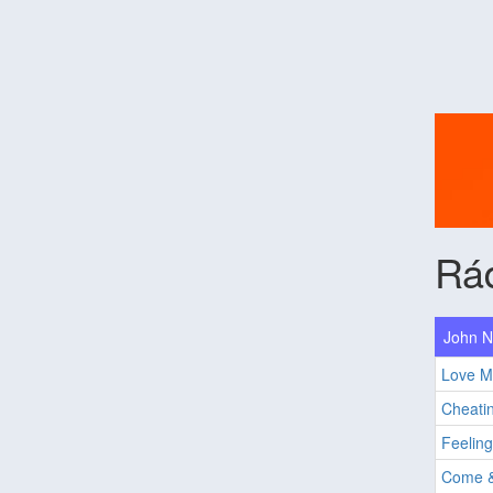
Rá
John N
Love M
Cheati
Feeling
Come &