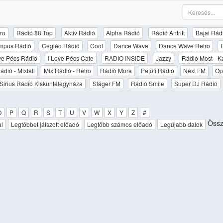
ro
Rádió 88 Top
Aktív Rádió
Alpha Rádió
Rádió Antritt
Bajai Rád
mpus Rádió
Cegléd Rádió
Cool
Dance Wave
Dance Wave Retro
ove Pécs Rádió
I Love Pécs Cafe
RADIO INSIDE
Jazzy
Rádió Most - K
ádió - Mixfall
Mix Rádió - Retro
Rádió Mora
Petőfi Rádió
Next FM
Op
Sirius Rádió Kiskunfélegyháza
Sláger FM
Rádió Smile
Super DJ Rádió
O
P
Q
R
S
T
U
V
W
X
Y
Z
#
Össz
al
Legtöbbet játszott előadó
Legtöbb számos előadó
Legújabb dalok