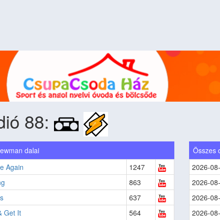
dió 88:
ewman dalai
Összes 
e Again
1247
2026-08
ng
863
2026-08
s
637
2026-08
 Get It
564
2026-08