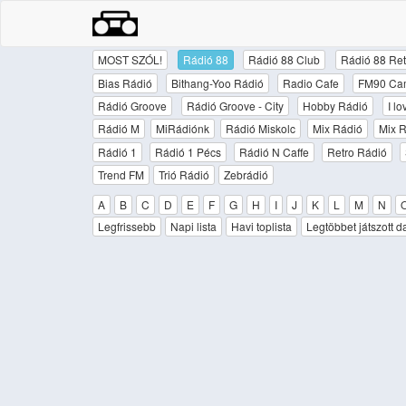
MOST SZÓL!
Rádió 88
Rádió 88 Club
Rádió 88 Ret
Bias Rádió
Bithang-Yoo Rádió
Radio Cafe
FM90 Ca
Rádió Groove
Rádió Groove - City
Hobby Rádió
I l
Rádió M
MiRádiónk
Rádió Miskolc
Mix Rádió
Mix R
Rádió 1
Rádió 1 Pécs
Rádió N Caffe
Retro Rádió
Trend FM
Trió Rádió
Zebrádió
A
B
C
D
E
F
G
H
I
J
K
L
M
N
Legfrissebb
Napi lista
Havi toplista
Legtöbbet játszott d