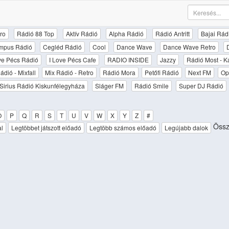
ro
Rádió 88 Top
Aktív Rádió
Alpha Rádió
Rádió Antritt
Bajai Rád
mpus Rádió
Cegléd Rádió
Cool
Dance Wave
Dance Wave Retro
ove Pécs Rádió
I Love Pécs Cafe
RADIO INSIDE
Jazzy
Rádió Most - K
ádió - Mixfall
Mix Rádió - Retro
Rádió Mora
Petőfi Rádió
Next FM
Op
Sirius Rádió Kiskunfélegyháza
Sláger FM
Rádió Smile
Super DJ Rádió
O
P
Q
R
S
T
U
V
W
X
Y
Z
#
Össz
al
Legtöbbet játszott előadó
Legtöbb számos előadó
Legújabb dalok