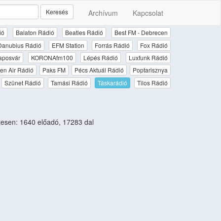
Keresés
Archívum
Kapcsolat
ió
Balaton Rádió
Beatles Rádió
Best FM - Debrecen
Danubius Rádió
EFM Station
Forrás Rádió
Fox Rádió
aposvár
KORONAfm100
Lépés Rádió
Luxfunk Rádió
en Air Rádió
Paks FM
Pécs Aktuál Rádió
Poptarisznya
Szünet Rádió
Tamási Rádió
Táskarádió
Tilos Rádió
esen: 1640 előadó, 17283 dal