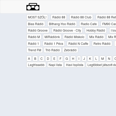
MOST SZÓL!
Rádió 88
Rádió 88 Club
Rádió 88 Ret
Bias Rádió
Bithang-Yoo Rádió
Radio Cafe
FM90 Ca
Rádió Groove
Rádió Groove - City
Hobby Rádió
I l
Rádió M
MiRádiónk
Rádió Miskolc
Mix Rádió
Mix R
Rádió 1
Rádió 1 Pécs
Rádió N Caffe
Retro Rádió
Trend FM
Trió Rádió
Zebrádió
A
B
C
D
E
F
G
H
I
J
K
L
M
N
Legfrissebb
Napi lista
Havi toplista
Legtöbbet játszott d