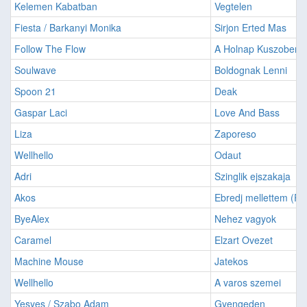
Kelemen Kabatban
Vegtelen
Fiesta / Barkanyi Monika
Sirjon Erted Mas
Follow The Flow
A Holnap Kuszoben
Soulwave
Boldognak Lenni
Spoon 21
Deak
Gaspar Laci
Love And Bass
Liza
Zaporeso
Wellhello
Odaut
Adri
Szinglik ejszakaja
Akos
Ebredj mellettem (Pu
ByeAlex
Nehez vagyok
Caramel
Elzart Ovezet
Machine Mouse
Jatekos
Wellhello
A varos szemei
Yesyes / Szabo Adam
Gyengeden