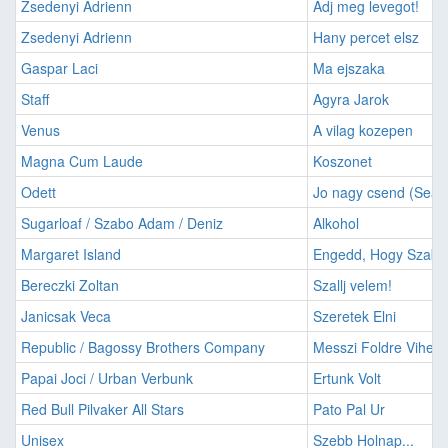
Zsedenyi Adrienn
Adj meg levegot!
Zsedenyi Adrienn
Hany percet elsz
Gaspar Laci
Ma ejszaka
Staff
Agyra Jarok
Venus
A vilag kozepen
Magna Cum Laude
Koszonet
Odett
Jo nagy csend (Sean
Sugarloaf / Szabo Adam / Deniz
Alkohol
Margaret Island
Engedd, Hogy Szaba
Bereczki Zoltan
Szallj velem!
Janicsak Veca
Szeretek Elni
Republic / Bagossy Brothers Company
Messzi Foldre Vihetn
Papai Joci / Urban Verbunk
Ertunk Volt
Red Bull Pilvaker All Stars
Pato Pal Ur
Unisex
Szebb Holnap...