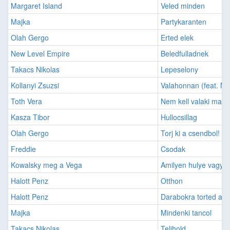
Margaret Island
Veled minden
Majka
Partykaranten
Olah Gergo
Erted elek
New Level Empire
Beledfulladnek
Takacs Nikolas
Lepeselony
Kollanyi Zsuzsi
Valahonnan (feat. Ma
Toth Vera
Nem kell valaki mase
Kasza Tibor
Hullocsillag
Olah Gergo
Torj ki a csendbol!
Freddie
Csodak
Kowalsky meg a Vega
Amilyen hulye vagy, 
Halott Penz
Otthon
Halott Penz
Darabokra torted a s
Majka
Mindenki tancol
Takacs Nikolas
Telihold