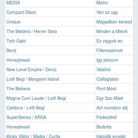
MEDIX
Metro
Compact Disco
Van az ugy
Unique
Magadban keresd
The Biebers / Herrer Sara
Minden a Mienk
Toth Gabi
Ez vagyok en
Benji
Filteresalmok
Honeybeast
Igy jatszom
New Level Empire / Deniz
Valahol
Lotfi Begi / Margaret Island
Csillagtalan
The Biebers
Pont Most
Magna Cum Laude / Lotfi Begi
Egy Szo Miatt
Calidora / Lotfi Begi
Azt mondom allj
SuperStereo / KRSA
Fedezdfel!
Honeybeast
Bodotta
Kiraly Viktor / Majka / Curtis
Hatodik emelet