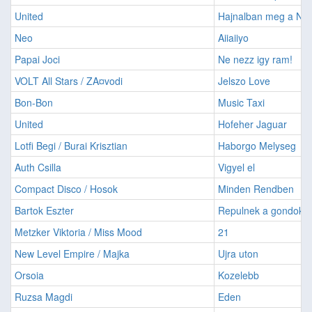
United
Hajnalban meg a Nap
Neo
Aiiaiiyo
Papai Joci
Ne nezz igy ram!
VOLT All Stars / ZA¤vodi
Jelszo Love
Bon-Bon
Music Taxi
United
Hofeher Jaguar
Lotfi Begi / Burai Krisztian
Haborgo Melyseg
Auth Csilla
Vigyel el
Compact Disco / Hosok
Minden Rendben
Bartok Eszter
Repulnek a gondok
Metzker Viktoria / Miss Mood
21
New Level Empire / Majka
Ujra uton
Orsoia
Kozelebb
Ruzsa Magdi
Eden