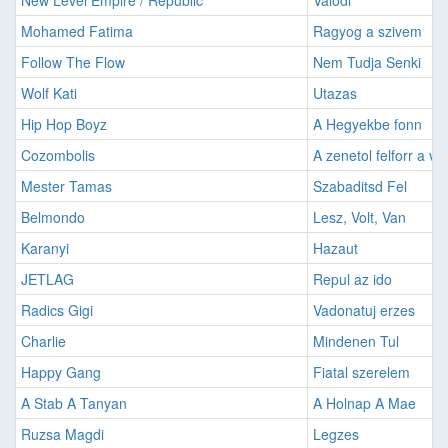
New Level Empire / Republic
Valodi
Mohamed Fatima
Ragyog a szivem
Follow The Flow
Nem Tudja Senki
Wolf Kati
Utazas
Hip Hop Boyz
A Hegyekbe fonn
Cozombolis
A zenetol felforr a v
Mester Tamas
Szabaditsd Fel
Belmondo
Lesz, Volt, Van
Karanyi
Hazaut
JETLAG
Repul az ido
Radics Gigi
Vadonatuj erzes
Charlie
Mindenen Tul
Happy Gang
Fiatal szerelem
A Stab A Tanyan
A Holnap A Mae
Ruzsa Magdi
Legzes