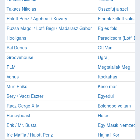
Takacs Nikolas
Osszefuj a szel
Halott Penz / Agebeat / Kovary
Elnunk kellett volna
Ruzsa Magdi / Lotfi Begi / Madarasz Gabor
Eg es fold
Hooligans
Paradicsom (Lotfi Be
Pal Denes
Ott Van
Groovehouse
Ugralj
FLM
Megtalallak Meg
Venus
Kockahas
Muri Eniko
Keso mar
Bery / Vaczi Eszter
Egyedul
Racz Gergo X Iv
Bolondod voltam
Honeybeast
Hetes
Erik / Mr. Busta
Egy Masik Nemzede
Irie Maffia / Halott Penz
Hajnali Kor