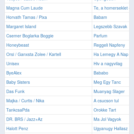
Magna Cum Laude
Te, a homerseklet es
Horvath Tamas / Pixa
Babam
Margaret Island
Legszebb Szavak
Csemer Boglarka Boggie
Parfum
Honeybeast
Reggeli Napfeny
Orsi / Ganxsta Zolee / Kartell
Ha Lemegy A Nap
Unisex
Hiv a nagyvilag
ByeAlex
Bababo
Baby Sisters
Meg Egy Tanc
Das Funk
Muanyag Slager
Majka / Curtis / Nika
A csucson tul
TankcsaPda
Orokke Tart
DR. BRS / Jazz+Az
Ma Jol Vagyok
Halott Penz
Ugyanugy Hallasz