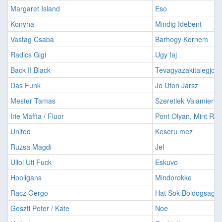
Margaret Island
Eso
Konyha
Mindig Idebent
Vastag Csaba
Barhogy Kernem
Radics Gigi
Ugy faj
Back II Black
Tevagyazakitalegjob
Das Funk
Jo Uton Jarsz
Mester Tamas
Szeretlek Valamiert
Irie Maffia / Fluor
Pont Olyan, Mint Reg
United
Keseru mez
Ruzsa Magdi
Jel
Ulloi Uti Fuck
Eskuvo
Hooligans
Mindorokke
Racz Gergo
Hat Sok Boldogsagot
Geszti Peter / Kate
Noe