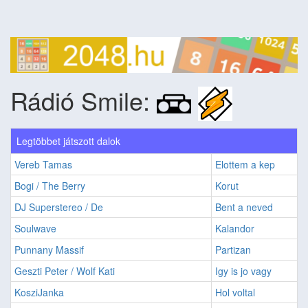
Rádió Smile:
Legtöbbet játszott dalok
Vereb Tamas
Elottem a kep
Bogi / The Berry
Korut
DJ Superstereo / De
Bent a neved
Soulwave
Kalandor
Punnany Massif
Partizan
Geszti Peter / Wolf Kati
Igy is jo vagy
KosziJanka
Hol voltal