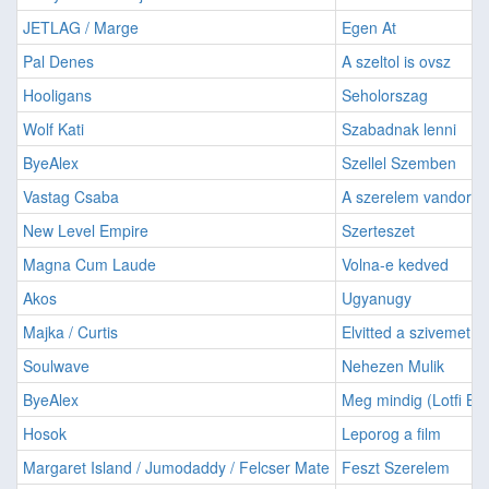
JETLAG / Marge
Egen At
Pal Denes
A szeltol is ovsz
Hooligans
Seholorszag
Wolf Kati
Szabadnak lenni
ByeAlex
Szellel Szemben
Vastag Csaba
A szerelem vandora
New Level Empire
Szerteszet
Magna Cum Laude
Volna-e kedved
Akos
Ugyanugy
Majka / Curtis
Elvitted a szivemet ((
Soulwave
Nehezen Mulik
ByeAlex
Meg mindig (Lotfi Be
Hosok
Leporog a film
Margaret Island / Jumodaddy / Felcser Mate
Feszt Szerelem