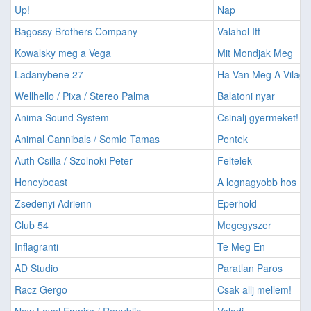
Up!
Nap
Bagossy Brothers Company
Valahol Itt
Kowalsky meg a Vega
Mit Mondjak Meg
Ladanybene 27
Ha Van Meg A Vilagon
Wellhello / Pixa / Stereo Palma
Balatoni nyar
Anima Sound System
Csinalj gyermeket!
Animal Cannibals / Somlo Tamas
Pentek
Auth Csilla / Szolnoki Peter
Feltelek
Honeybeast
A legnagyobb hos
Zsedenyi Adrienn
Eperhold
Club 54
Megegyszer
Inflagranti
Te Meg En
AD Studio
Paratlan Paros
Racz Gergo
Csak allj mellem!