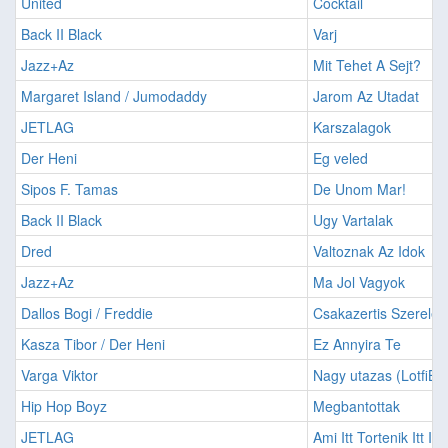
United
Cocktail
Back II Black
Varj
Jazz+Az
Mit Tehet A Sejt?
Margaret Island / Jumodaddy
Jarom Az Utadat
JETLAG
Karszalagok
Der Heni
Eg veled
Sipos F. Tamas
De Unom Mar!
Back II Black
Ugy Vartalak
Dred
Valtoznak Az Idok
Jazz+Az
Ma Jol Vagyok
Dallos Bogi / Freddie
Csakazertis Szerele
Kasza Tibor / Der Heni
Ez Annyira Te
Varga Viktor
Nagy utazas (LotfiBe
Hip Hop Boyz
Megbantottak
JETLAG
Ami Itt Tortenik Itt I