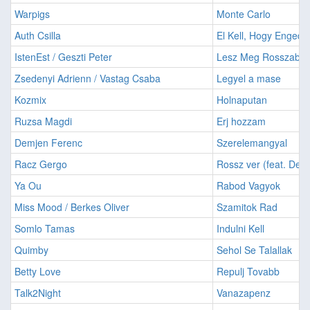
Warpigs
Monte Carlo
Auth Csilla
El Kell, Hogy Engedj
IstenEst / Geszti Peter
Lesz Meg Rosszabb
Zsedenyi Adrienn / Vastag Csaba
Legyel a mase
Kozmix
Holnaputan
Ruzsa Magdi
Erj hozzam
Demjen Ferenc
Szerelemangyal
Racz Gergo
Rossz ver (feat. Der 
Ya Ou
Rabod Vagyok
Miss Mood / Berkes Oliver
Szamitok Rad
Somlo Tamas
Indulni Kell
Quimby
Sehol Se Talallak
Betty Love
Repulj Tovabb
Talk2Night
Vanazapenz