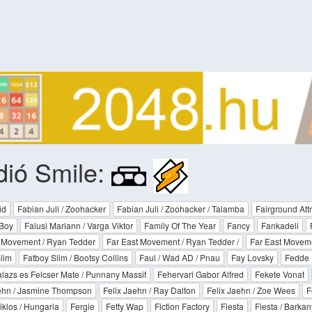
ió Smile:
id
Fabian Juli / Zoohacker
Fabian Juli / Zoohacker / Talamba
Fairground Attr
 Boy
Falusi Mariann / Varga Viktor
Family Of The Year
Fancy
Fankadeli
 Movement / Ryan Tedder
Far East Movement / Ryan Tedder /
Far East Moveme
lim
Fatboy Slim / Bootsy Collins
Faul / Wad AD / Pnau
Fay Lovsky
Fedde 
lazs es Felcser Mate / Punnany Massif
Fehervari Gabor Alfred
Fekete Vonat
aehn / Jasmine Thompson
Felix Jaehn / Ray Dalton
Felix Jaehn / Zoe Wees
F
klos / Hungaria
Fergie
Fetty Wap
Fiction Factory
Fiesta
Fiesta / Barka