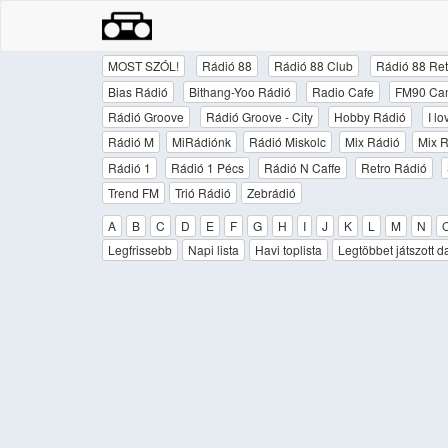
MOST SZÓL!
Rádió 88
Rádió 88 Club
Rádió 88 Ret
Bias Rádió
Bithang-Yoo Rádió
Radio Cafe
FM90 Ca
Rádió Groove
Rádió Groove - City
Hobby Rádió
I l
Rádió M
MiRádiónk
Rádió Miskolc
Mix Rádió
Mix R
Rádió 1
Rádió 1 Pécs
Rádió N Caffe
Retro Rádió
Trend FM
Trió Rádió
Zebrádió
A
B
C
D
E
F
G
H
I
J
K
L
M
N
Legfrissebb
Napi lista
Havi toplista
Legtöbbet játszott d