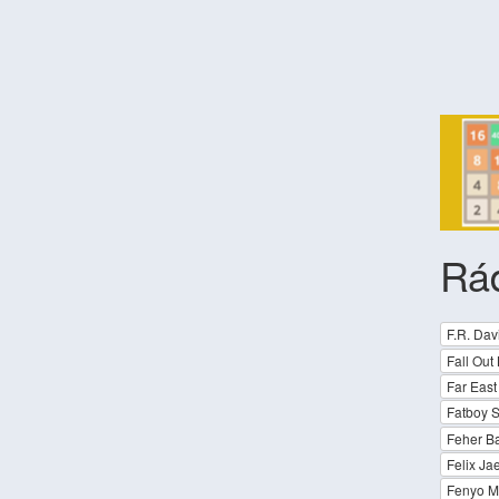
Rád
F.R. Dav
Fall Out
Far East
Fatboy S
Feher Ba
Felix J
Fenyo Mi