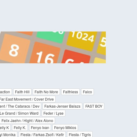
action
Faith Hill
Faith No More
Faithless
Falco
Far East Movement / Cover Drive
nt / The Cataracs / Dev
Farkas-Jenser Balazs
FAST BOY
Le Grand / Simon Ward
Feder / Lyse
Felix Jaehn / Hight / Alex Aiono
elly K
Felly K.
Fenyo Ivan
Fenyo Miklos
nyi Monika
Fiesta / Farkas Zsofi / Kefir
Fiesta / Tigris