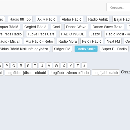
ro
Rádió 88 Top
Aktív Rádió
Alpha Rádió
Rádió Antritt
Bajai Rád
mpus Rádió
Cegléd Rádió
Cool
Dance Wave
Dance Wave Retro
ove Pécs Rádió
I Love Pécs Cafe
RADIO INSIDE
Jazzy
Rádió Most - K
ádió - Mixfall
Mix Rádió - Retro
Rádió Mora
Petőfi Rádió
Next FM
Op
Sirius Rádió Kiskunfélegyháza
Sláger FM
Rádió Smile
Super DJ Rádió
O
P
Q
R
S
T
U
V
W
X
Y
Z
#
Össze
al
Legtöbbet játszott előadó
Legtöbb számos előadó
Legújabb dalok