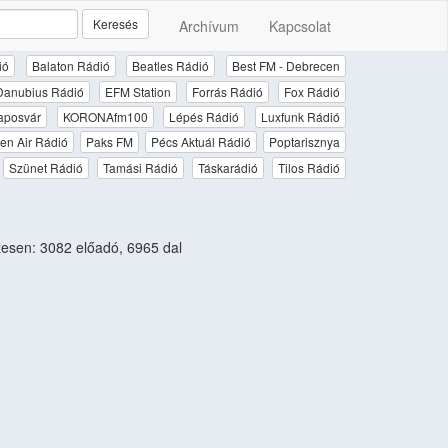
Keresés
Archívum
Kapcsolat
ió
Balaton Rádió
Beatles Rádió
Best FM - Debrecen
Danubius Rádió
EFM Station
Forrás Rádió
Fox Rádió
aposvár
KORONAfm100
Lépés Rádió
Luxfunk Rádió
en Air Rádió
Paks FM
Pécs Aktuál Rádió
Poptarisznya
Szünet Rádió
Tamási Rádió
Táskarádió
Tilos Rádió
sen: 3082 előadó, 6965 dal