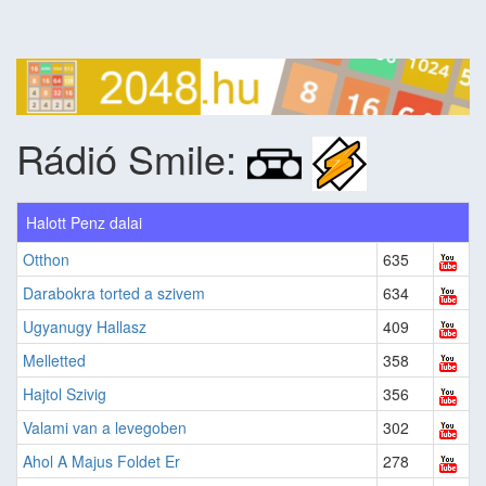
Rádió Smile:
Halott Penz dalai
Otthon
635
Darabokra torted a szivem
634
Ugyanugy Hallasz
409
Melletted
358
Hajtol Szivig
356
Valami van a levegoben
302
Ahol A Majus Foldet Er
278