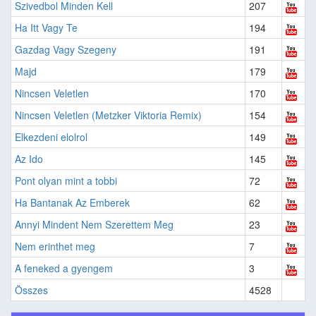
Szivedbol Minden Kell
207
Ha Itt Vagy Te
194
Gazdag Vagy Szegeny
191
Majd
179
Nincsen Veletlen
170
Nincsen Veletlen (Metzker Viktoria Remix)
154
Elkezdeni elolrol
149
Az Ido
145
Pont olyan mint a tobbi
72
Ha Bantanak Az Emberek
62
Annyi Mindent Nem Szerettem Meg
23
Nem erinthet meg
7
A feneked a gyengem
3
Összes
4528