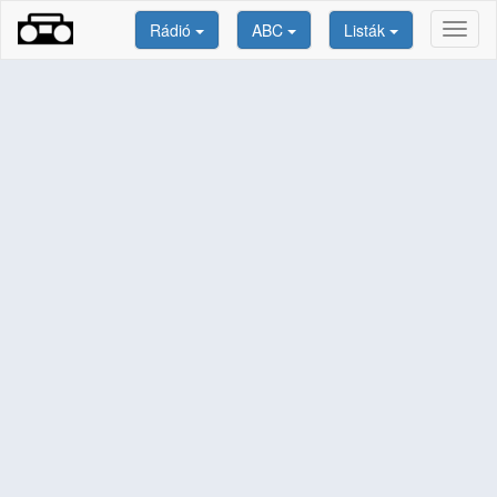
Rádió
ABC
Listák
Toggl
naviga