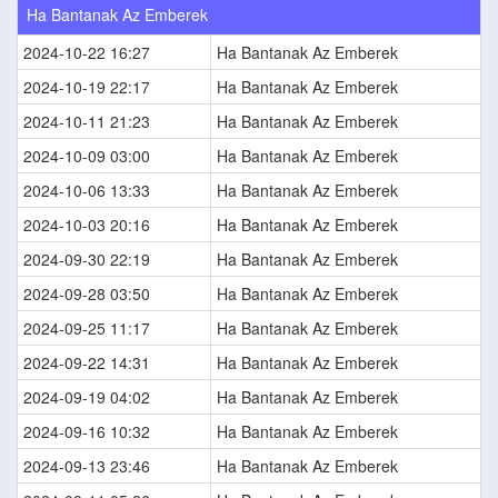
Ha Bantanak Az Emberek
2024-10-22 16:27
Ha Bantanak Az Emberek
2024-10-19 22:17
Ha Bantanak Az Emberek
2024-10-11 21:23
Ha Bantanak Az Emberek
2024-10-09 03:00
Ha Bantanak Az Emberek
2024-10-06 13:33
Ha Bantanak Az Emberek
2024-10-03 20:16
Ha Bantanak Az Emberek
2024-09-30 22:19
Ha Bantanak Az Emberek
2024-09-28 03:50
Ha Bantanak Az Emberek
2024-09-25 11:17
Ha Bantanak Az Emberek
2024-09-22 14:31
Ha Bantanak Az Emberek
2024-09-19 04:02
Ha Bantanak Az Emberek
2024-09-16 10:32
Ha Bantanak Az Emberek
2024-09-13 23:46
Ha Bantanak Az Emberek