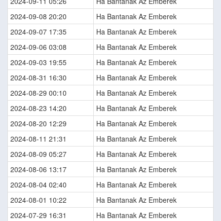
2024-09-11 05:26
Ha Bantanak Az Emberek
2024-09-08 20:20
Ha Bantanak Az Emberek
2024-09-07 17:35
Ha Bantanak Az Emberek
2024-09-06 03:08
Ha Bantanak Az Emberek
2024-09-03 19:55
Ha Bantanak Az Emberek
2024-08-31 16:30
Ha Bantanak Az Emberek
2024-08-29 00:10
Ha Bantanak Az Emberek
2024-08-23 14:20
Ha Bantanak Az Emberek
2024-08-20 12:29
Ha Bantanak Az Emberek
2024-08-11 21:31
Ha Bantanak Az Emberek
2024-08-09 05:27
Ha Bantanak Az Emberek
2024-08-06 13:17
Ha Bantanak Az Emberek
2024-08-04 02:40
Ha Bantanak Az Emberek
2024-08-01 10:22
Ha Bantanak Az Emberek
2024-07-29 16:31
Ha Bantanak Az Emberek