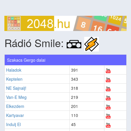
Rádió Smile:
Szakacs Gergo dalai
Haladok
391
Keptelen
343
NE Sajnalj!
318
Van-E Meg
219
Elkezdem
201
Kartyavar
110
Indulj El
45